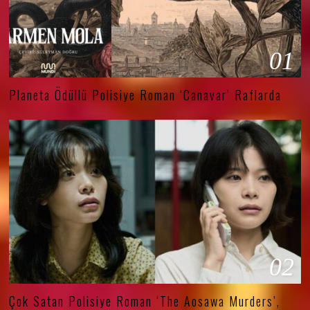
01
Planeta Ödüllü Polisiye Roman ‘Canavar’ Raflarda
02
Çok Satan Polisiye Roman ‘The Aosawa Murders’,