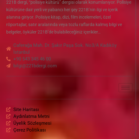
221B dergi, “polisiye kültürü” dergisi olarak konumlanıyor. Polisiye
kültürüne dair yerli ve yabancı her şey 221B’nin ilgi ve içerik
alanına giriyor. Polisiye kitap, dizi, film incelemeleri, özel
röportajlar, satır aralarında veya tozlu raflarda kalmış bilgi ve
belgeler, öyküler 221B’de bulabileceğiniz içerikler…
Caferağa Mah. Dr. Şakir Paşa Sok. No3/A Kadıköy
İstanbul
+90 543 345 46 00
bilgi@221bdergi.com
Site Haritası
Aydınlatma Metni
Üyelik Sözleşmesi
Çerez Politikası