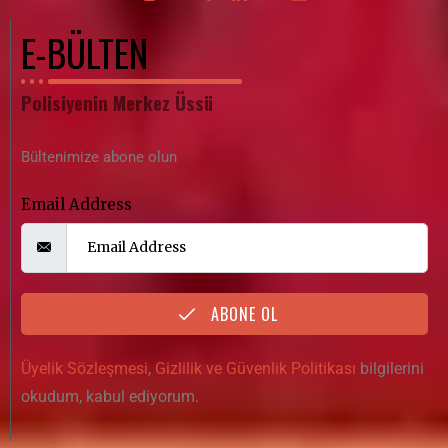
E-BÜLTEN
Polisiyenin Merkez Üssü
Bültenimize abone olun
Email Address
ABONE OL
Üyelik Sözleşmesi
,
Gizlilik ve Güvenlik Politikası
bilgilerini
okudum, kabul ediyorum.