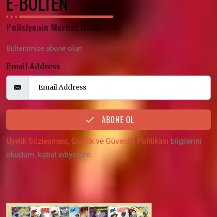
E-BÜLTEN
Polisiyenin Merkez Üssü
Bültenimize abone olun
Email Address
ABONE OL
Üyelik Sözleşmesi
,
Gizlilik ve Güvenlik Politikası
bilgilerini
okudum, kabul ediyorum.