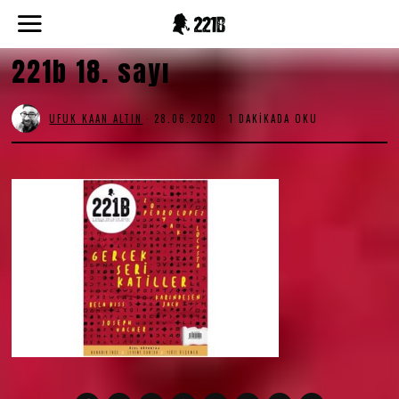
221b 18. sayı
UFUK KAAN ALTIN
28.06.2020
2
1 DAKIKADA OKU
8
.
0
6
.
2
0
2
0