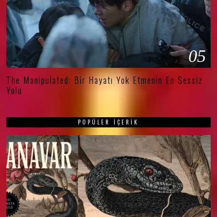
05
The Manipulated: Bir Hayatı Yok Etmenin En Sessiz
Yolu
POPÜLER İÇERIK