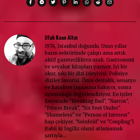
Ufuk Kaan Altın
1974, İstanbul doğumlu. Uzun yıllar
basın sektöründe çalıştı ama artık
aktif gazetecilikten uzak. Gastronomi
ve seyahat kitapları yazıyor. İyi bir
okur, sıkı bir dizi izleyicisi. Polisiye
diziler favorisi. Önce derinlik, senaryo
ve karakter inşaasına bakıyor, sonra
oyunculuğu değerlendiriyor. En iyiler
listesinde "Breaking Bad", "Narcos",
"Prison Break", "Six Feet Under".
"Shameless" ve "Person of Interest"
başı çekiyor. "Seinfeld" ve "Coupling"i
(tabii ki İngiliz olanı) atlamamak
şartıyla…