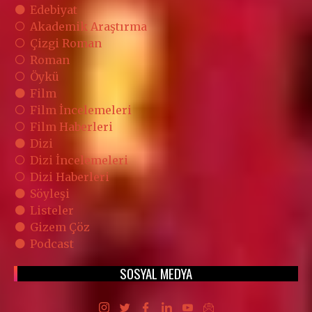
Edebiyat
Akademik Araştırma
Çizgi Roman
Roman
Öykü
Film
Film İncelemeleri
Film Haberleri
Dizi
Dizi İncelemeleri
Dizi Haberleri
Söyleşi
Listeler
Gizem Çöz
Podcast
SOSYAL MEDYA