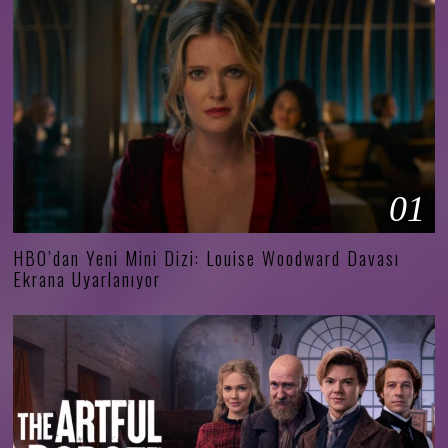
01
HBO’dan Yeni Mini Dizi: Louise Woodward Davası
Ekrana Uyarlanıyor