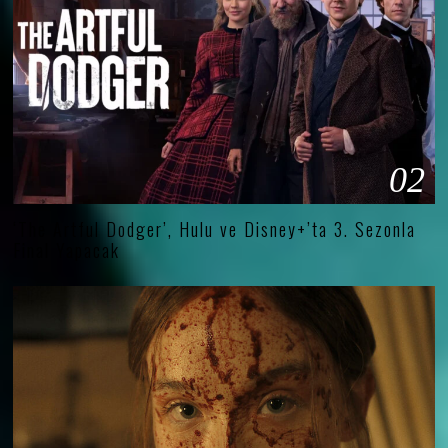
02
‘The Artful Dodger’, Hulu ve Disney+’ta 3. Sezonla
Final Yapacak