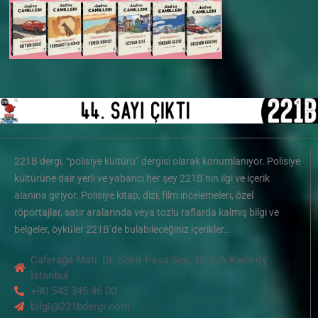
221B dergi, “polisiye kültürü” dergisi olarak konumlanıyor. Polisiye
kültürüne dair yerli ve yabancı her şey 221B’nin ilgi ve içerik
alanına giriyor. Polisiye kitap, dizi, film incelemeleri, özel
röportajlar, satır aralarında veya tozlu raflarda kalmış bilgi ve
belgeler, öyküler 221B’de bulabileceğiniz içerikler…
Caferağa Mah. Dr. Şakir Paşa Sok. No3/A Kadıköy
İstanbul
+90 543 345 46 00
bilgi@221bdergi.com