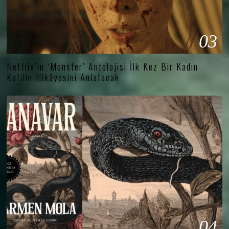
03
Netflix’in ‘Monster’ Antolojisi İlk Kez Bir Kadın
Katilin Hikâyesini Anlatacak
04