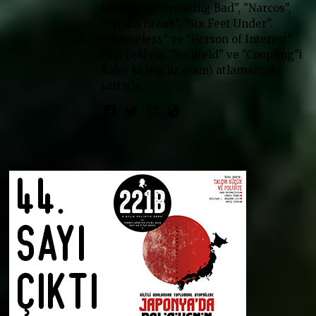
listesinde "Breaking Bad", "Narcos",
"Prison Break", "Six Feet Under".
"Shameless" ve "Person of Interest"
başı çekiyor. "Seinfeld" ve "Coupling"i
(tabii ki İngiliz olanı) atlamamak
şartıyla…