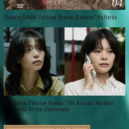
04
Planeta Ödüllü Polisiye Roman ‘Canavar’ Raflarda
05
Çok Satan Polisiye Roman ‘The Aosawa Murders’,
Wowow’da Diziye Uyarlanıyor