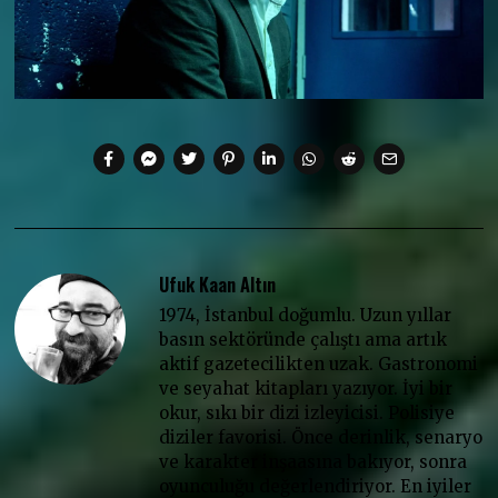
Ufuk Kaan Altın
1974, İstanbul doğumlu. Uzun yıllar
basın sektöründe çalıştı ama artık
aktif gazetecilikten uzak. Gastronomi
ve seyahat kitapları yazıyor. İyi bir
okur, sıkı bir dizi izleyicisi. Polisiye
diziler favorisi. Önce derinlik, senaryo
ve karakter inşaasına bakıyor, sonra
oyunculuğu değerlendiriyor. En iyiler