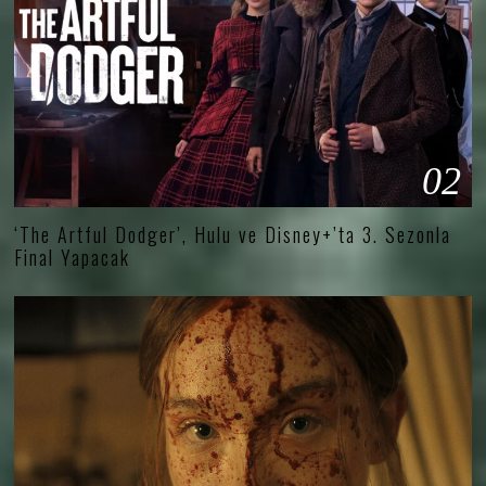
02
‘The Artful Dodger’, Hulu ve Disney+’ta 3. Sezonla
Final Yapacak