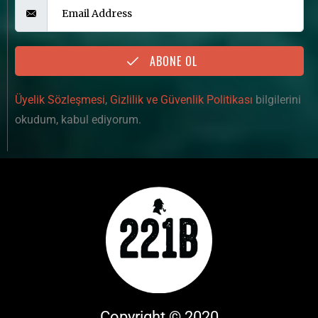
ABONE OL
Üyelik Sözleşmesi
,
Gizlilik ve Güvenlik Politikası
bilgilerini
okudum, kabul ediyorum.
Copyright © 2020