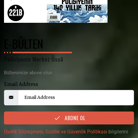
E-BÜLTEN
Polisiyenin Merkez Üssü
Bültenimize abone olun
Email Address
ABONE OL
Üyelik Sözleşmesi
,
Gizlilik ve Güvenlik Politikası
bilgilerini