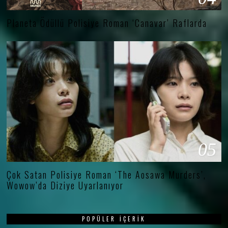
Planeta Ödüllü Polisiye Roman ‘Canavar’ Raflarda
05
Çok Satan Polisiye Roman ‘The Aosawa Murders’,
Wowow’da Diziye Uyarlanıyor
POPÜLER İÇERIK