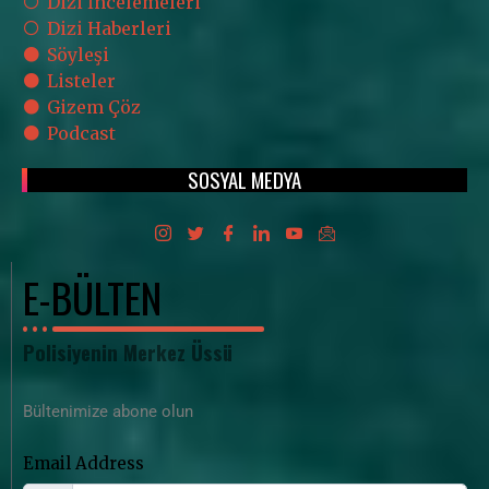
Dizi İncelemeleri
Dizi Haberleri
Söyleşi
Listeler
Gizem Çöz
Podcast
SOSYAL MEDYA
E-BÜLTEN
Polisiyenin Merkez Üssü
Bültenimize abone olun
Email Address