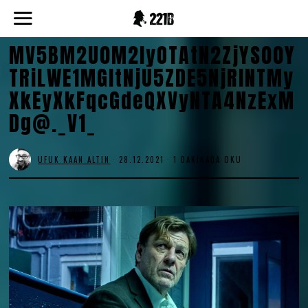
MV5BM2U0M2IyOTAtN2ZjYS00Y
TRiLWE1MGItNjU5ZDE5NjRlNTMy
XkEyXkFqcGdeQXVyNTA4NzExM
Dg@._V1_
UFUK KAAN ALTIN
28.12.2021
1 DAKIKADA OKU