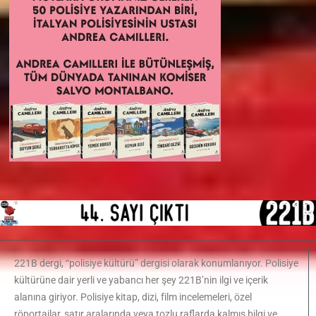
221B dergi, “polisiye kültürü” dergisi olarak konumlanıyor. Polisiye
kültürüne dair yerli ve yabancı her şey 221B’nin ilgi ve içerik
alanına giriyor. Polisiye kitap, dizi, film incelemeleri, özel
röportajlar, satır aralarında veya tozlu raflarda kalmış bilgi ve