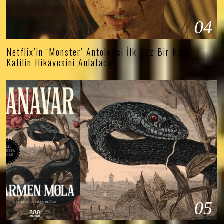
04
Netflix’in ‘Monster’ Antolojisi İlk Kez Bir Kadın
Katilin Hikâyesini Anlatacak
05