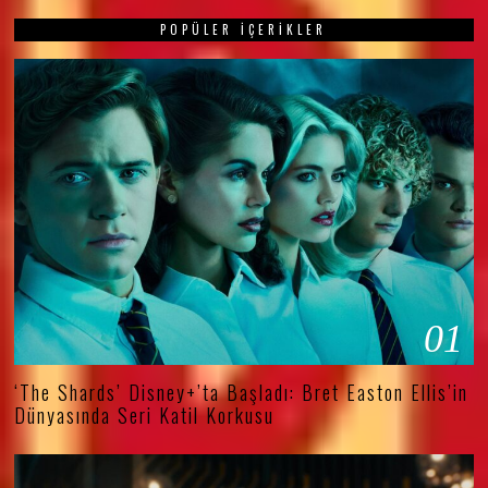
POPÜLER İÇERIKLER
01
‘The Shards’ Disney+’ta Başladı: Bret Easton Ellis’in
Dünyasında Seri Katil Korkusu