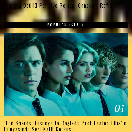
Planeta Ödüllü Polisiye Roman ‘Canavar’ Raflarda
POPÜLER İÇERIK
01
‘The Shards’ Disney+’ta Başladı: Bret Easton Ellis’in
Dünyasında Seri Katil Korkusu