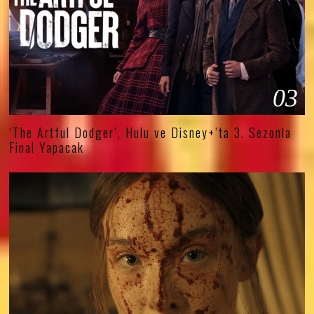
03
‘The Artful Dodger’, Hulu ve Disney+’ta 3. Sezonla
Final Yapacak