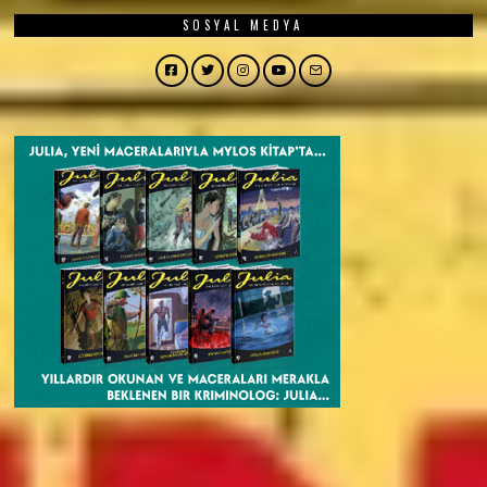
SOSYAL MEDYA
Facebook
Twitter
Instagram
YouTube
Email