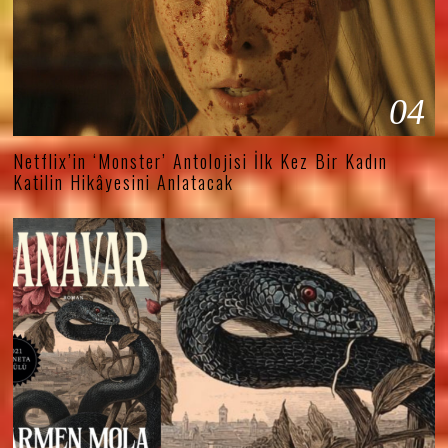
04
Netflix’in ‘Monster’ Antolojisi İlk Kez Bir Kadın
Katilin Hikâyesini Anlatacak