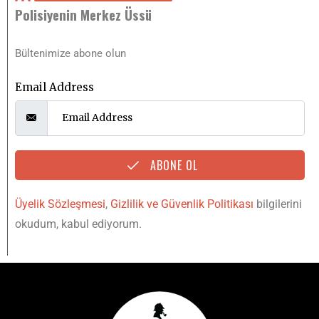
Polisiyenin Merkez Üssü
Bültenimize abone olun
Email Address
ABONE OL
Üyelik Sözleşmesi
,
Gizlilik ve Güvenlik Politikası
bilgilerini
okudum, kabul ediyorum.