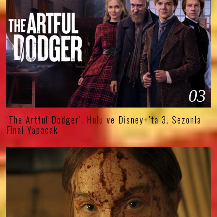
03
‘The Artful Dodger’, Hulu ve Disney+’ta 3. Sezonla
Final Yapacak