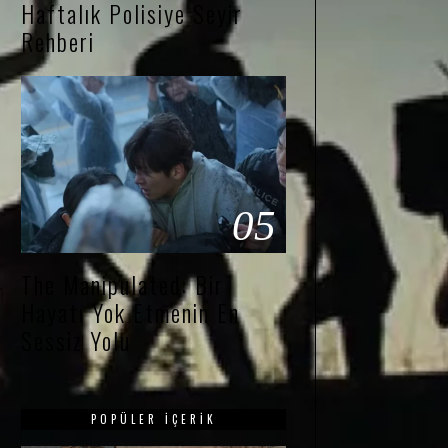
Haftalık Polisiye Seyir
Rehberi
05
The Manipulated: Bir
Hayatı Yok Etmenin En
Sessiz Yolu
POPÜLER İÇERIK