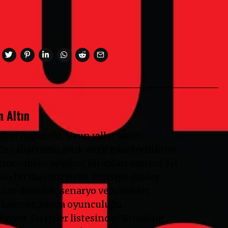
 Altın
anbul doğumlu. Uzun yıllar basın
e çalıştı ama artık aktif gazetecilikten
ronomi ve seyahat kitapları yazıyor. İyi
ıkı bir dizi izleyicisi. Polisiye diziler
Önce derinlik, senaryo ve karakter
 bakıyor, sonra oyunculuğu
riyor. En iyiler listesinde "Breaking