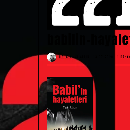
babilin-hayale
UFUK KAAN ALTIN
13.07.2020
1 DAKI