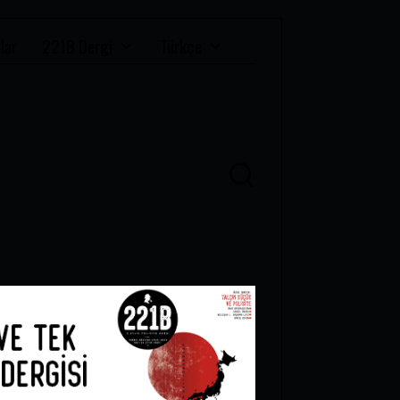
lar
221B Dergi
Türkçe
Ü