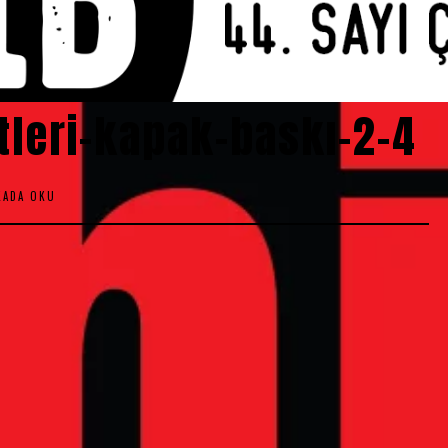
tleri-kapak-baskı-2-4
KADA OKU