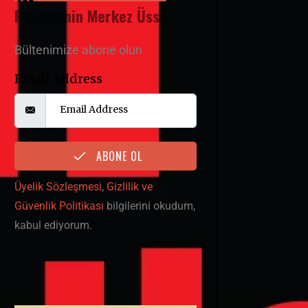
Polisiyenin Merkez Üssü
Bültenimize abone olun
Email Address
ABONE OL
Üyelik Sözleşmesi
,
Gizlilik ve
Güvenlik Politikası
bilgilerini okudum,
kabul ediyorum.