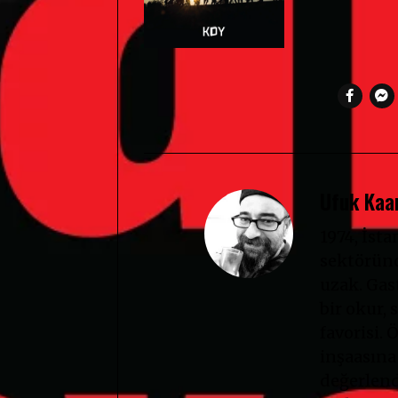
Ufuk Kaan
1974, İst
sektöründ
uzak. Gast
bir okur, s
favorisi. 
inşaasına
değerlendi