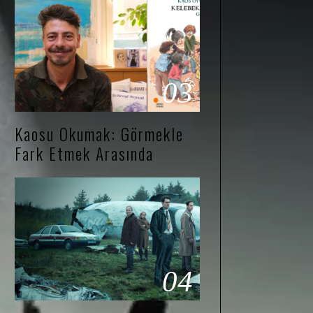
03
Kaosu Okumak: Görmekle
Fark Etmek Arasında
04