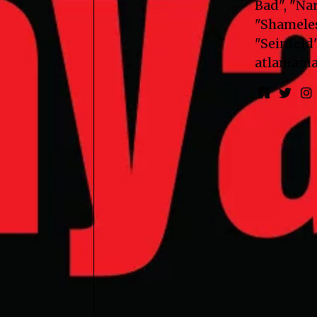
Bad", "Nar
"Shameless
"Seinfeld"
atlamama