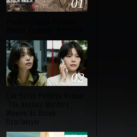
01
Planeta Ödüllü Polisiye
Roman ‘Canavar’ Raflarda
02
Çok Satan Polisiye Roman
‘The Aosawa Murders’,
Wowow’da Diziye
Uyarlanıyor