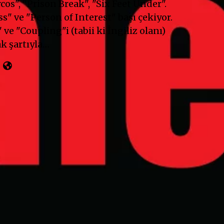
cos", "Prison Break", "Six Feet Under".
" ve "Person of Interest" başı çekiyor.
 ve "Coupling"i (tabii ki İngiliz olanı)
k şartıyla…