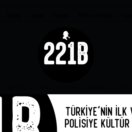
Söyleşi
Listeler
Podcast
Polisiye Festivali
Yazar
TÜRKIYE'DE POLISIYENIN MERKEZ ÜSS