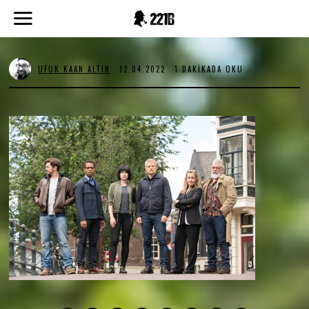
UFUK KAAN ALTIN
12.04.2022
1
1 DAKIKADA OKU
2
.
0
4
.
2
0
2
2