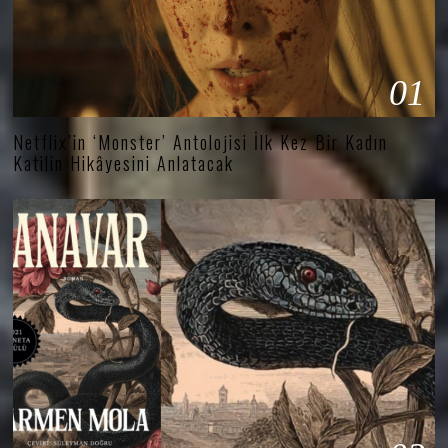
01
Netflix’in ‘Monster’ Antolojisi İlk Kez Bir Kadın
Katilin Hikâyesini Anlatacak