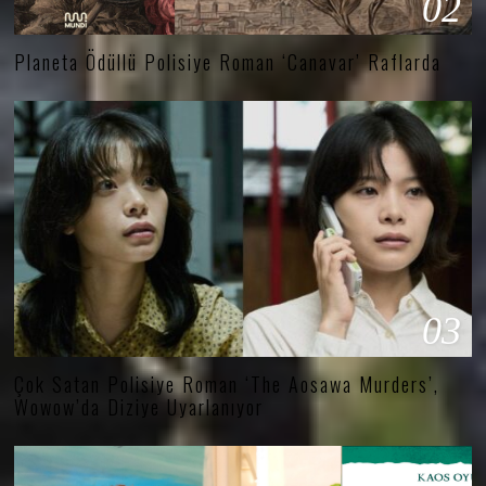
02
Planeta Ödüllü Polisiye Roman ‘Canavar’ Raflarda
03
Çok Satan Polisiye Roman ‘The Aosawa Murders’,
Wowow’da Diziye Uyarlanıyor