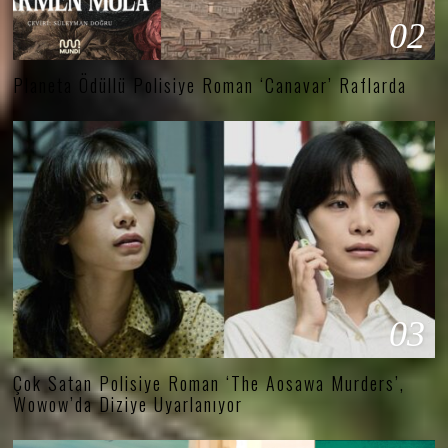
02
Planeta Ödüllü Polisiye Roman ‘Canavar’ Raflarda
03
Çok Satan Polisiye Roman ‘The Aosawa Murders’,
Wowow’da Diziye Uyarlanıyor