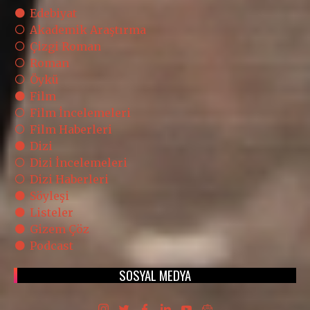
Edebiyat
Akademik Araştırma
Çizgi Roman
Roman
Öykü
Film
Film İncelemeleri
Film Haberleri
Dizi
Dizi İncelemeleri
Dizi Haberleri
Söyleşi
Listeler
Gizem Çöz
Podcast
SOSYAL MEDYA