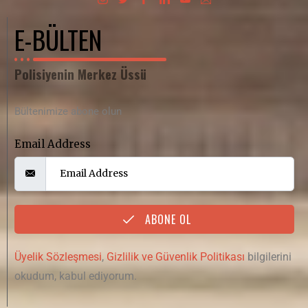
E-BÜLTEN
Polisiyenin Merkez Üssü
Bültenimize abone olun
Email Address
ABONE OL
Üyelik Sözleşmesi
,
Gizlilik ve Güvenlik Politikası
bilgilerini
okudum, kabul ediyorum.