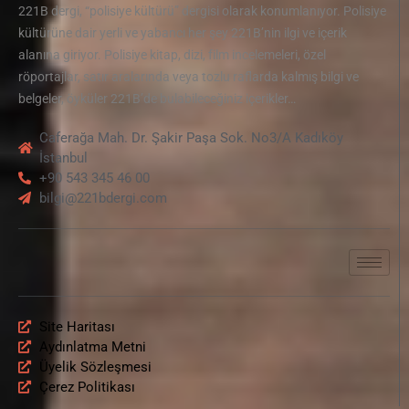
221B dergi, “polisiye kültürü” dergisi olarak konumlanıyor. Polisiye
kültürüne dair yerli ve yabancı her şey 221B’nin ilgi ve içerik
alanına giriyor. Polisiye kitap, dizi, film incelemeleri, özel
röportajlar, satır aralarında veya tozlu raflarda kalmış bilgi ve
belgeler, öyküler 221B’de bulabileceğiniz içerikler…
Caferağa Mah. Dr. Şakir Paşa Sok. No3/A Kadıköy
İstanbul
+90 543 345 46 00
bilgi@221bdergi.com
Site Haritası
Aydınlatma Metni
Üyelik Sözleşmesi
Çerez Politikası