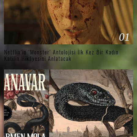
01
Netflix’in ‘Monster’ Antolojisi İlk Kez Bir Kadın
Katilin Hikâyesini Anlatacak