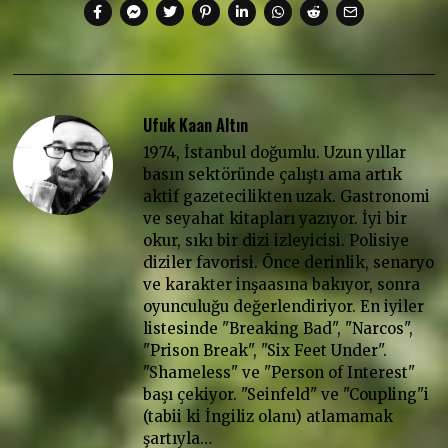
Ufuk Kaan Altın
1974, İstanbul doğumlu. Uzun yıllar
basın sektöründe çalıştı ama artık
aktif gazetecilikten uzak. Gastronomi
ve seyahat kitapları yazıyor. İyi bir
okur, sıkı bir dizi izleyicisi. Polisiye
diziler favorisi. Önce derinlik, senaryo
ve karakter inşaasına bakıyor, sonra
oyunculuğu değerlendiriyor. En iyiler
listesinde "Breaking Bad", "Narcos",
"Prison Break", "Six Feet Under".
"Shameless" ve "Person of Interest"
başı çekiyor. "Seinfeld" ve "Coupling"i
(tabii ki İngiliz olanı) atlamamak
şartıyla…