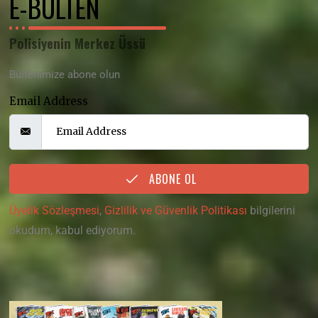
E-BÜLTEN
Polisiyenin Merkez Üssü
Bültenimize abone olun
Email Address
ABONE OL
Üyelik Sözleşmesi
,
Gizlilik ve Güvenlik Politikası
bilgilerini
okudum, kabul ediyorum.