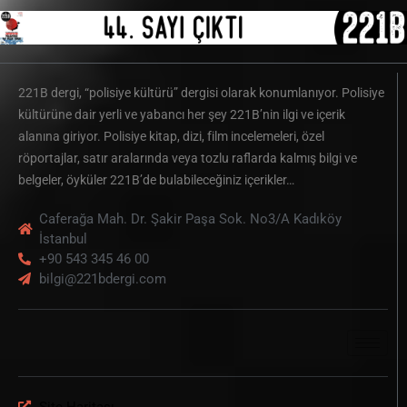
221B dergi, “polisiye kültürü” dergisi olarak konumlanıyor. Polisiye
kültürüne dair yerli ve yabancı her şey 221B’nin ilgi ve içerik
alanına giriyor. Polisiye kitap, dizi, film incelemeleri, özel
röportajlar, satır aralarında veya tozlu raflarda kalmış bilgi ve
belgeler, öyküler 221B’de bulabileceğiniz içerikler…
Caferağa Mah. Dr. Şakir Paşa Sok. No3/A Kadıköy
İstanbul
+90 543 345 46 00
bilgi@221bdergi.com
Site Haritası