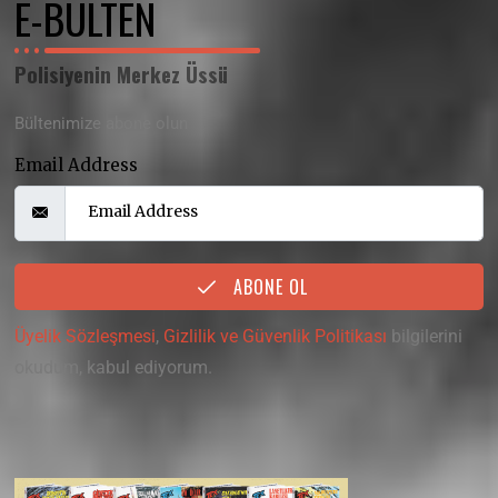
E-BÜLTEN
Polisiyenin Merkez Üssü
Bültenimize abone olun
Email Address
ABONE OL
Üyelik Sözleşmesi
,
Gizlilik ve Güvenlik Politikası
bilgilerini
okudum, kabul ediyorum.