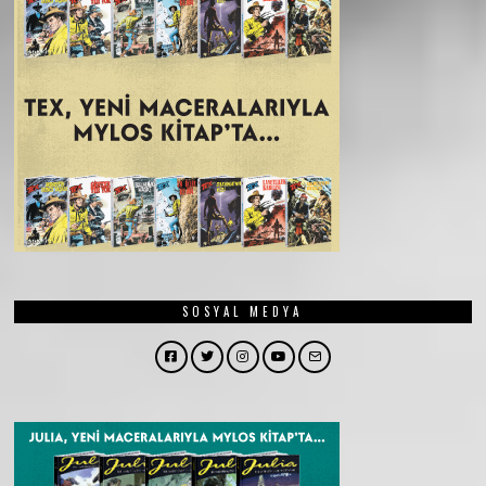
SOSYAL MEDYA
Facebook
Twitter
Instagram
YouTube
Email