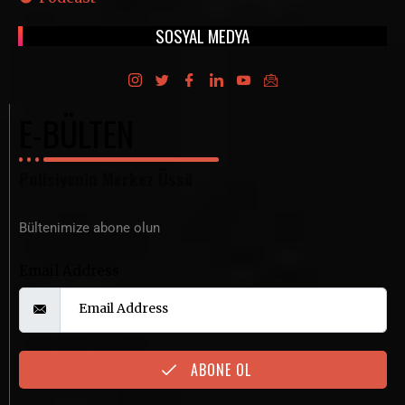
SOSYAL MEDYA
E-BÜLTEN
Polisiyenin Merkez Üssü
Bültenimize abone olun
Email Address
ABONE OL