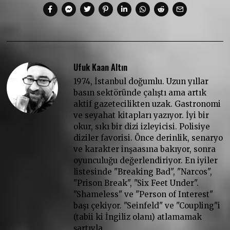
Ufuk Kaan Altın
1974, İstanbul doğumlu. Uzun yıllar
basın sektöründe çalıştı ama artık
aktif gazetecilikten uzak. Gastronomi
ve seyahat kitapları yazıyor. İyi bir
okur, sıkı bir dizi izleyicisi. Polisiye
diziler favorisi. Önce derinlik, senaryo
ve karakter inşaasına bakıyor, sonra
oyunculuğu değerlendiriyor. En iyiler
listesinde "Breaking Bad", "Narcos",
"Prison Break", "Six Feet Under".
"Shameless" ve "Person of Interest"
başı çekiyor. "Seinfeld" ve "Coupling"i
(tabii ki İngiliz olanı) atlamamak
şartıyla…