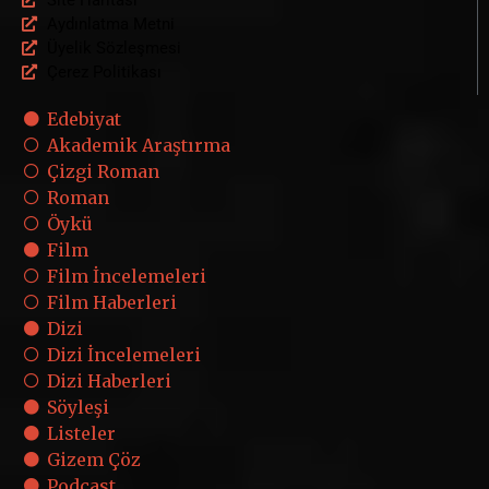
Aydınlatma Metni
Üyelik Sözleşmesi
Çerez Politikası
Edebiyat
Akademik Araştırma
Çizgi Roman
Roman
Öykü
Film
Film İncelemeleri
Film Haberleri
Dizi
Dizi İncelemeleri
Dizi Haberleri
Söyleşi
Listeler
Gizem Çöz
Podcast