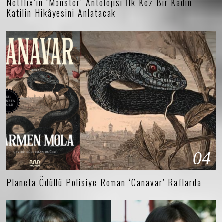
Netflix’in ‘Monster’ Antolojisi İlk Kez Bir Kadın
Katilin Hikâyesini Anlatacak
04
Planeta Ödüllü Polisiye Roman ‘Canavar’ Raflarda