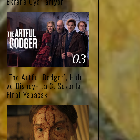
Ekrana Uyarlanıyor
03
‘The Artful Dodger’, Hulu
ve Disney+’ta 3. Sezonla
Final Yapacak