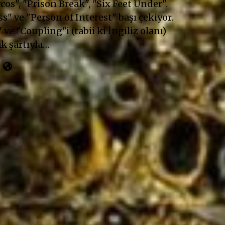
cos", "Prison Break", "Six Feet Under".
" ve "Person of Interest" başı çekiyor.
 ve "Coupling"i (tabii ki İngiliz olanı)
k şartıyla…