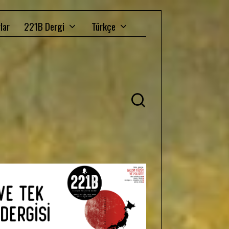
lar
221B Dergi
Türkçe
Ü