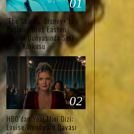
01
‘The Shards’ Disney+’ta
Başladı: Bret Easton
Ellis’in Dünyasında Seri
Katil Korkusu
02
HBO’dan Yeni Mini Dizi:
Louise Woodward Davası