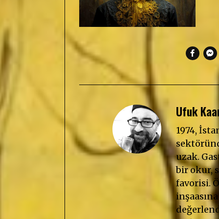
Ufuk Kaan
1974, İst
sektöründ
uzak. Gast
bir okur, s
favorisi. 
inşaasına
değerlendi