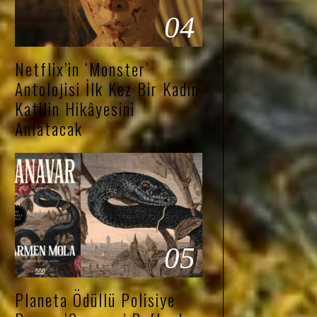
04
Netflix’in ‘Monster’
Antolojisi İlk Kez Bir Kadın
Katilin Hikâyesini
Anlatacak
05
Planeta Ödüllü Polisiye