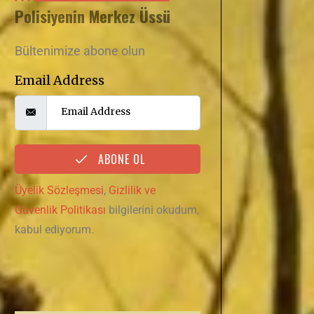
Polisiyenin Merkez Üssü
Bültenimize abone olun
Email Address
ABONE OL
Üyelik Sözleşmesi
,
Gizlilik ve
Güvenlik Politikası
bilgilerini okudum,
kabul ediyorum.