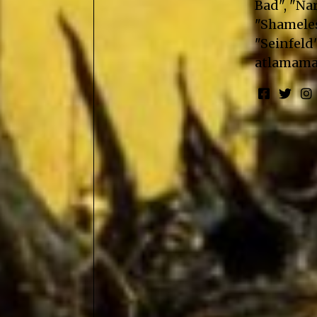
Bad", "Nar
"Shameless
"Seinfeld"
atlamama