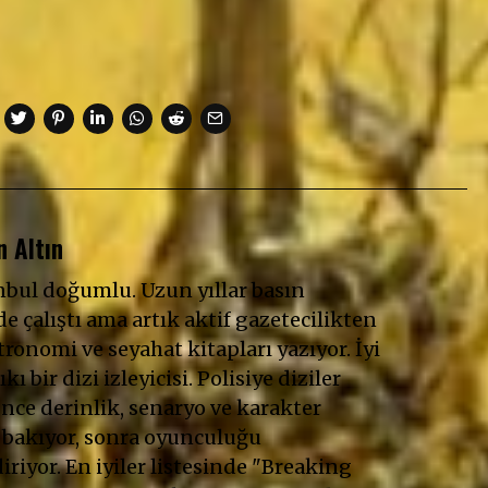
 Altın
anbul doğumlu. Uzun yıllar basın
e çalıştı ama artık aktif gazetecilikten
ronomi ve seyahat kitapları yazıyor. İyi
ıkı bir dizi izleyicisi. Polisiye diziler
Önce derinlik, senaryo ve karakter
 bakıyor, sonra oyunculuğu
riyor. En iyiler listesinde "Breaking