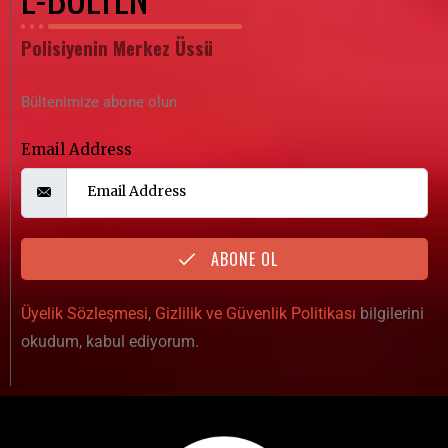
Polisiyenin Merkez Üssü
Bültenimize abone olun
Email Address
ABONE OL
Üyelik Sözleşmesi
,
Gizlilik ve Güvenlik Politikası
bilgilerini
okudum, kabul ediyorum.