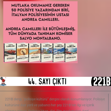
221B dergi, “polisiye kültürü” dergisi olarak konumlanıyor. Polisiye
kültürüne dair yerli ve yabancı her şey 221B’nin ilgi ve içerik
alanına giriyor. Polisiye kitap, dizi, film incelemeleri, özel