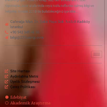
röportajlar, satır aralarında veya tozlu raflarda kalmış bilgi ve
belgeler, öyküler 221B’de bulabileceğiniz içerikler…
Caferağa Mah. Dr. Şakir Paşa Sok. No3/A Kadıköy
İstanbul
+90 543 345 46 00
bilgi@221bdergi.com
Site Haritası
Aydınlatma Metni
Üyelik Sözleşmesi
Çerez Politikası
Edebiyat
Akademik Araştırma