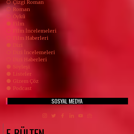
Çizgi Roman
Roman
Öykü
Film
Film İncelemeleri
Film Haberleri
Dizi
Dizi İncelemeleri
Dizi Haberleri
Söyleşi
Listeler
Gizem Çöz
Podcast
SOSYAL MEDYA
E-BÜLTEN