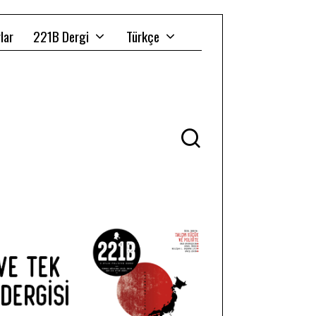
lar
221B Dergi
Türkçe
Ü