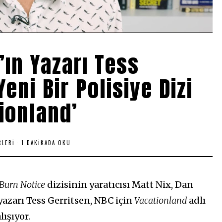
s’ın Yazarı Tess
eni Bir Polisiye Dizi
tionland’
RLERI
1 DAKIKADA OKU
Burn Notice
dizisinin yaratıcısı Matt Nix, Dan
yazarı Tess Gerritsen, NBC için
Vacationland
adlı
lışıyor.