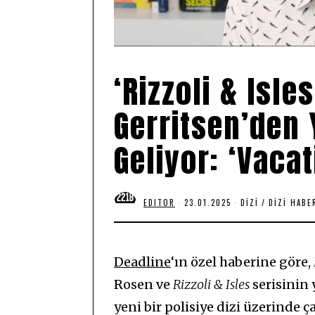
‘Rizzoli & Isle
Gerritsen’den Y
Geliyor: ‘Vaca
EDITOR
23.01.2025
2
DIZI
/
DIZI HABE
4
.
0
1
.
Deadline
‘ın özel haberine göre,
2
0
Rosen ve
Rizzoli & Isles
serisinin 
2
5
yeni bir polisiye dizi üzerinde ça