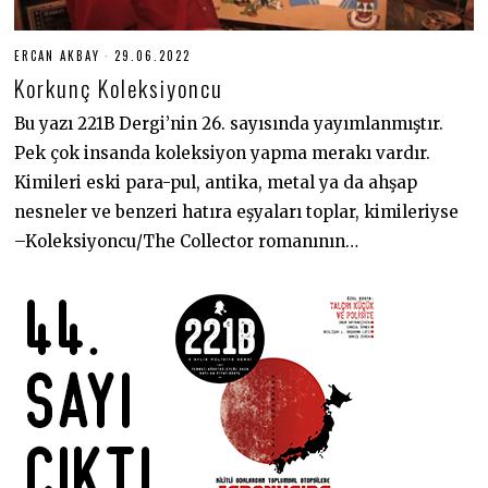
ERCAN AKBAY
29.06.2022
2
9
Korkunç Koleksiyoncu
.
0
6
Bu yazı 221B Dergi’nin 26. sayısında yayımlanmıştır.
.
Pek çok insanda koleksiyon yapma merakı vardır.
2
0
Kimileri eski para-pul, antika, metal ya da ahşap
2
2
nesneler ve benzeri hatıra eşyaları toplar, kimileriyse
–Koleksiyoncu/The Collector romanının…