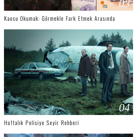
03
Kaosu Okumak: Görmekle Fark Etmek Arasında
04
Haftalık Polisiye Seyir Rehberi