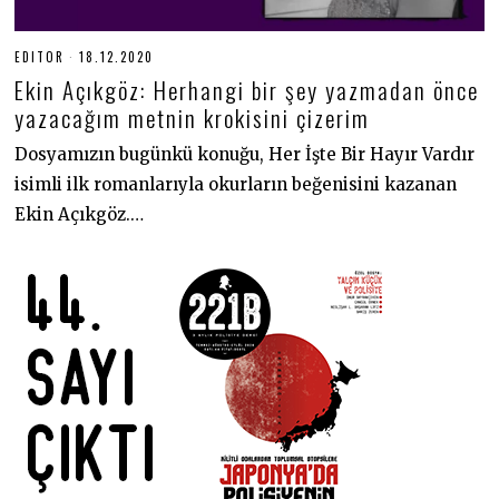
EDITOR
18.12.2020
1
8
Ekin Açıkgöz: Herhangi bir şey yazmadan önce
.
1
yazacağım metnin krokisini çizerim
2
.
Dosyamızın bugünkü konuğu, Her İşte Bir Hayır Vardır
2
0
isimli ilk romanlarıyla okurların beğenisini kazanan
2
0
Ekin Açıkgöz.…