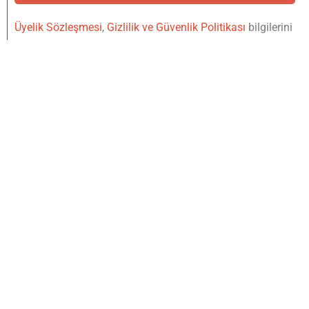
Üyelik Sözleşmesi
,
Gizlilik ve Güvenlik Politikası
bilgilerini
okudum, kabul ediyorum.
YUKARI
IŞINLAN
Copyright © 2020
221B Dergi bir
Mylos Yayın
Grubu
markasıdır. Tüm Hakları Saklıdır.
Designed & Developed by
Hip Medya