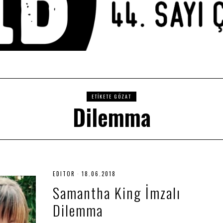
ETIKETE GÖZAT
Dilemma
EDITOR
18.06.2018
2
9
Samantha King İmzalı
.
0
Dilemma
6
.
2