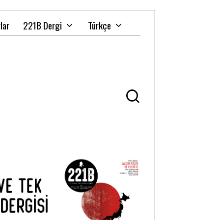
lar
221B Dergi
Türkçe
Ü