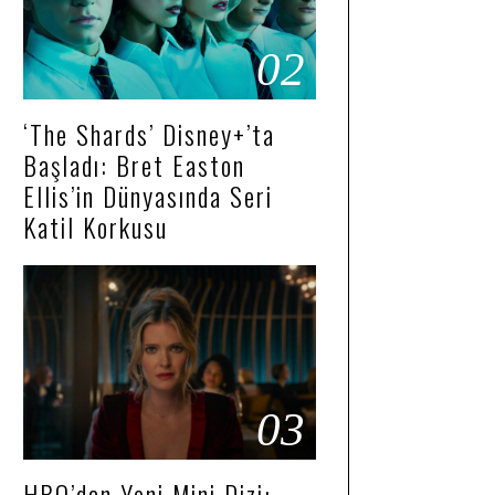
02
‘The Shards’ Disney+’ta
Başladı: Bret Easton
Ellis’in Dünyasında Seri
Katil Korkusu
03
HBO’dan Yeni Mini Dizi: