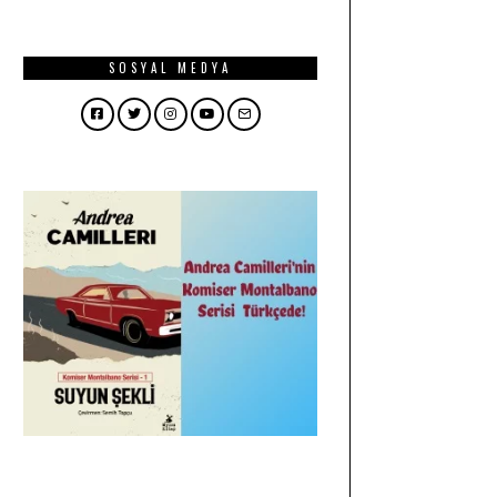
SOSYAL MEDYA
Facebook
Twitter
Instagram
YouTube
Email