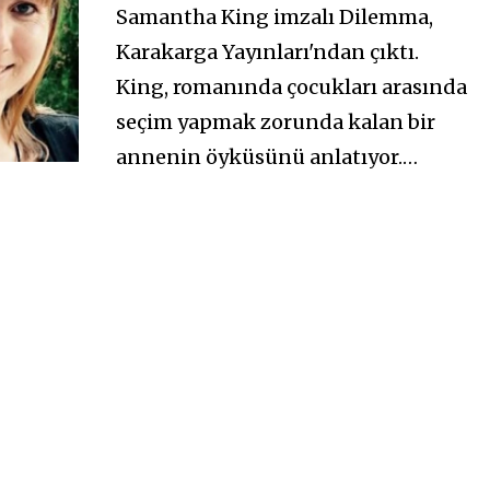
0
Samantha King imzalı Dilemma,
2
0
Karakarga Yayınları'ndan çıktı.
King, romanında çocukları arasında
seçim yapmak zorunda kalan bir
annenin öyküsünü anlatıyor.…