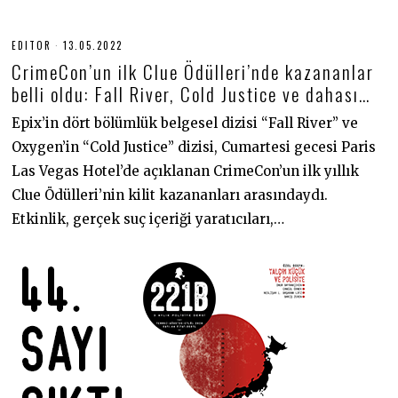
EDITOR
13.05.2022
1
3
CrimeCon’un ilk Clue Ödülleri’nde kazananlar
.
0
belli oldu: Fall River, Cold Justice ve dahası…
5
.
Epix’in dört bölümlük belgesel dizisi “Fall River” ve
2
0
Oxygen’in “Cold Justice” dizisi, Cumartesi gecesi Paris
2
2
Las Vegas Hotel’de açıklanan CrimeCon’un ilk yıllık
Clue Ödülleri’nin kilit kazananları arasındaydı.
Etkinlik, gerçek suç içeriği yaratıcıları,…