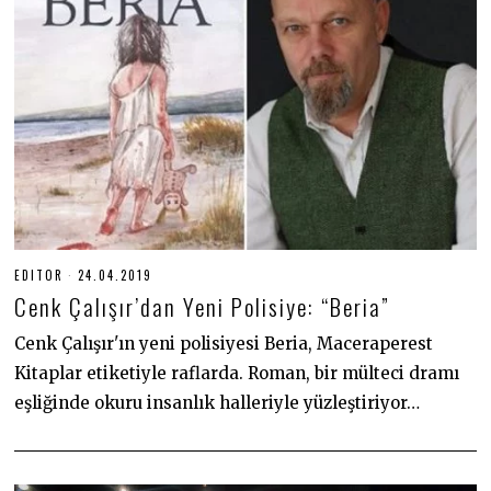
EDITOR
24.04.2019
2
8
Cenk Çalışır’dan Yeni Polisiye: “Beria”
.
0
6
Cenk Çalışır'ın yeni polisiyesi Beria, Maceraperest
.
Kitaplar etiketiyle raflarda. Roman, bir mülteci dramı
2
0
eşliğinde okuru insanlık halleriyle yüzleştiriyor…
2
0