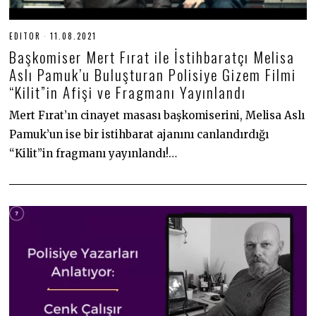
EDITOR
11.08.2021
1
1
Başkomiser Mert Fırat ile İstihbaratçı Melisa
.
0
Aslı Pamuk’u Buluşturan Polisiye Gizem Filmi
8
“Kilit”in Afişi ve Fragmanı Yayınlandı
.
2
0
Mert Fırat’ın cinayet masası başkomiserini, Melisa Aslı
2
1
Pamuk’un ise bir istihbarat ajanını canlandırdığı
“Kilit”in fragmanı yayınlandı!…