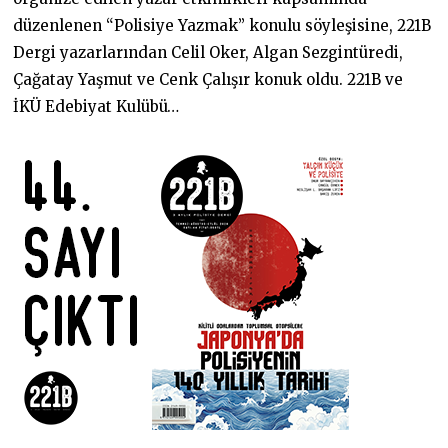
2
0
düzenlenen “Polisiye Yazmak” konulu söyleşisine, 221B
Dergi yazarlarından Celil Oker, Algan Sezgintüredi,
Çağatay Yaşmut ve Cenk Çalışır konuk oldu. 221B ve
İKÜ Edebiyat Kulübü…