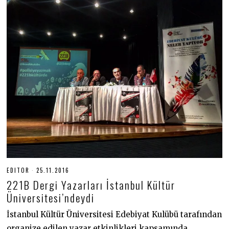
EDITOR
25.11.2016
1
8
221B Dergi Yazarları İstanbul Kültür
.
0
Üniversitesi’ndeydi
6
.
İstanbul Kültür Üniversitesi Edebiyat Kulübü tarafından
2
0
organize edilen yazar etkinlikleri kapsamında