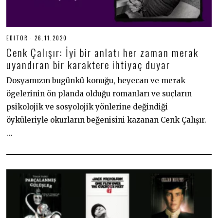
EDITOR
26.11.2020
2
6
Cenk Çalışır: İyi bir anlatı her zaman merak
.
1
uyandıran bir karaktere ihtiyaç duyar
1
.
Dosyamızın bugünkü konuğu, heyecan ve merak
2
0
ögelerinin ön planda olduğu romanları ve suçların
2
0
psikolojik ve sosyolojik yönlerine değindiği
öyküleriyle okurların beğenisini kazanan Cenk Çalışır.
…