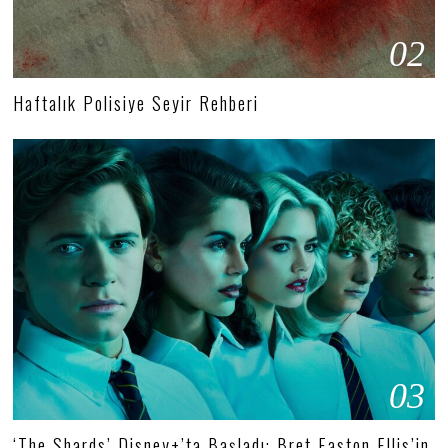
02
Haftalık Polisiye Seyir Rehberi
03
‘The Shards’ Disney+’ta Başladı: Bret Easton Ellis’in