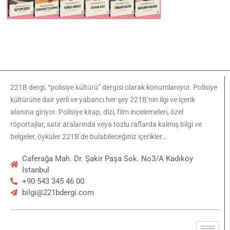
221B dergi, “polisiye kültürü” dergisi olarak konumlanıyor. Polisiye
kültürüne dair yerli ve yabancı her şey 221B’nin ilgi ve içerik
alanına giriyor. Polisiye kitap, dizi, film incelemeleri, özel
röportajlar, satır aralarında veya tozlu raflarda kalmış bilgi ve
belgeler, öyküler 221B’de bulabileceğiniz içerikler…
Caferağa Mah. Dr. Şakir Paşa Sok. No3/A Kadıköy
İstanbul
+90 543 345 46 00
bilgi@221bdergi.com