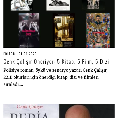
EDITOR
01.04.2020
2
7
Cenk Çalışır Öneriyor: 5 Kitap, 5 Film, 5 Dizi
.
0
6
Polisiye roman, öykü ve senaryo yazarı Cenk Çalışır,
.
221B okurları için önerdiği kitap, dizi ve filmleri
2
0
sıraladı.…
2
0