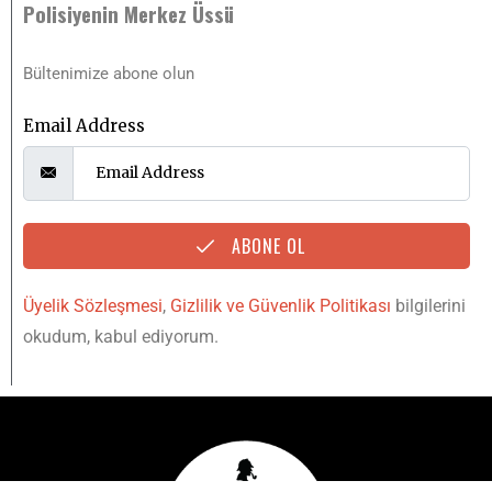
Polisiyenin Merkez Üssü
Bültenimize abone olun
Email Address
ABONE OL
Üyelik Sözleşmesi
,
Gizlilik ve Güvenlik Politikası
bilgilerini
okudum, kabul ediyorum.