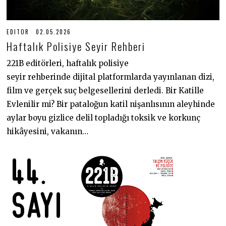
EDITOR
02.05.2026
0
2
Haftalık Polisiye Seyir Rehberi
.
0
5
221B editörleri, haftalık polisiye
.
seyir rehberinde dijital platformlarda yayınlanan dizi,
2
0
film ve gerçek suç belgesellerini derledi. Bir Katille
2
6
Evlenilir mi? Bir pataloğun katil nişanlısının aleyhinde
aylar boyu gizlice delil topladığı toksik ve korkunç
hikâyesini, vakanın…