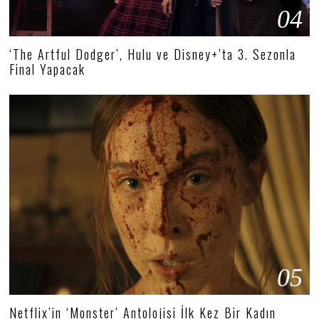
04
‘The Artful Dodger’, Hulu ve Disney+’ta 3. Sezonla
Final Yapacak
05
Netflix’in ‘Monster’ Antolojisi İlk Kez Bir Kadın