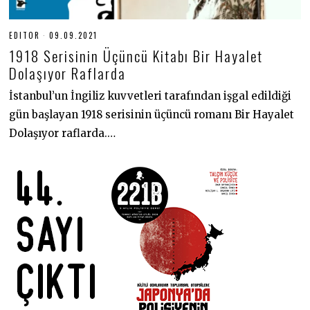
EDITOR
09.09.2021
0
9
1918 Serisinin Üçüncü Kitabı Bir Hayalet
.
0
Dolaşıyor Raflarda
9
.
İstanbul’un İngiliz kuvvetleri tarafından işgal edildiği
2
0
gün başlayan 1918 serisinin üçüncü romanı Bir Hayalet
2
1
Dolaşıyor raflarda.…