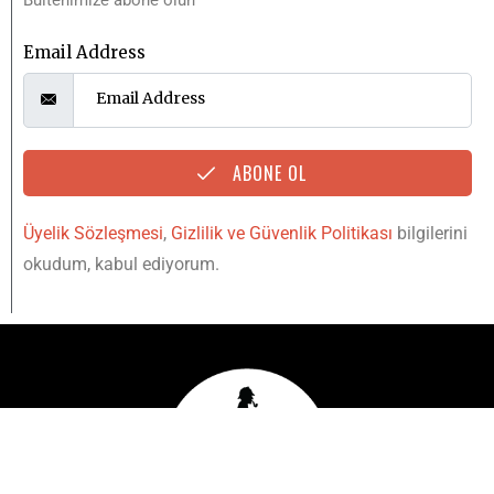
Email Address
ABONE OL
Üyelik Sözleşmesi
,
Gizlilik ve Güvenlik Politikası
bilgilerini
okudum, kabul ediyorum.
YUKARI
IŞINLAN