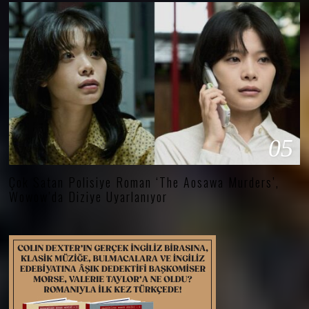
05
Çok Satan Polisiye Roman ‘The Aosawa Murders’,
Wowow’da Diziye Uyarlanıyor