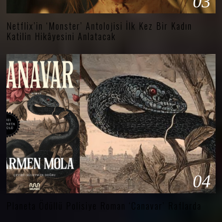
03
Netflix’in ‘Monster’ Antolojisi İlk Kez Bir Kadın
Katilin Hikâyesini Anlatacak
04
Planeta Ödüllü Polisiye Roman ‘Canavar’ Raflarda