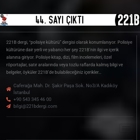
221B dergi, “polisiye kültürü” dergisi olarak konumlanıyor. Polisiye
kültürüne dair yerli ve yabancı her şey 221B’nin ilgi ve içerik
alanına giriyor. Polisiye kitap, dizi, film incelemeleri, özel
röportajlar, satır aralarında veya tozlu raflarda kalmış bilgi ve
belgeler, öyküler 221B’de bulabileceğiniz içerikler…
Caferağa Mah. Dr. Şakir Paşa Sok. No3/A Kadıköy
İstanbul
+90 543 345 46 00
bilgi@221bdergi.com