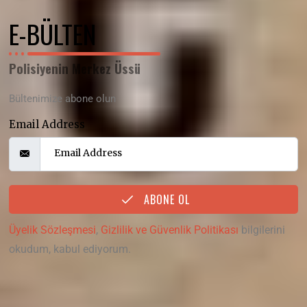
E-BÜLTEN
Polisiyenin Merkez Üssü
Bültenimize abone olun
Email Address
ABONE OL
Üyelik Sözleşmesi
,
Gizlilik ve Güvenlik Politikası
bilgilerini
okudum, kabul ediyorum.