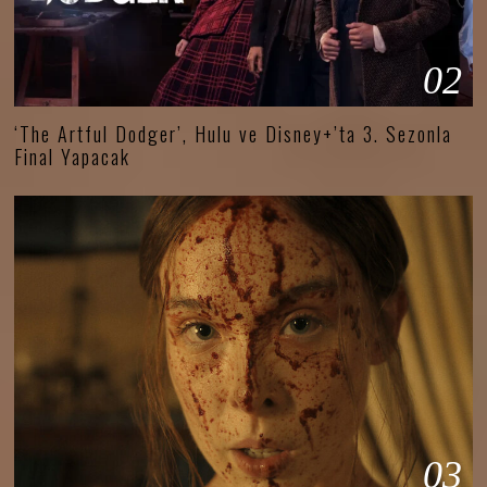
02
‘The Artful Dodger’, Hulu ve Disney+’ta 3. Sezonla
Final Yapacak
03