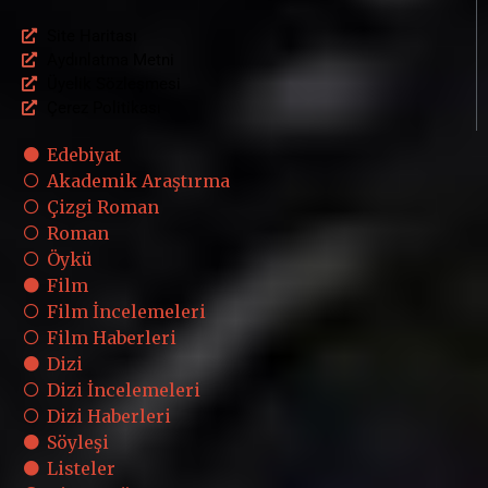
Site Haritası
Aydınlatma Metni
Üyelik Sözleşmesi
Çerez Politikası
Edebiyat
Akademik Araştırma
Çizgi Roman
Roman
Öykü
Film
Film İncelemeleri
Film Haberleri
Dizi
Dizi İncelemeleri
Dizi Haberleri
Söyleşi
Listeler