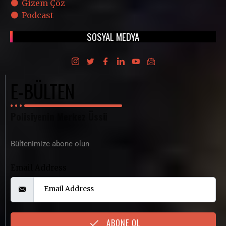
Gizem Çöz
Podcast
SOSYAL MEDYA
E-BÜLTEN
Polisiyenin Merkez Üssü
Bültenimize abone olun
Email Address
ABONE OL