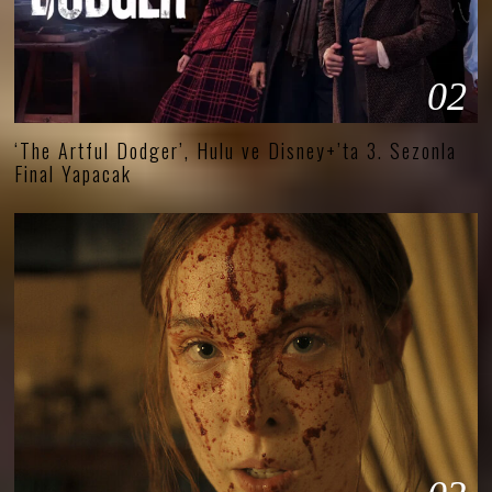
02
‘The Artful Dodger’, Hulu ve Disney+’ta 3. Sezonla
Final Yapacak