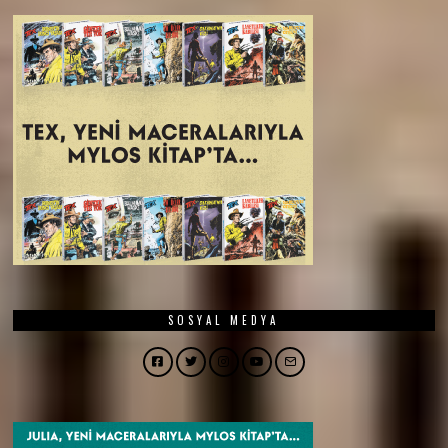
SOSYAL MEDYA
Facebook
Twitter
Instagram
YouTube
Email