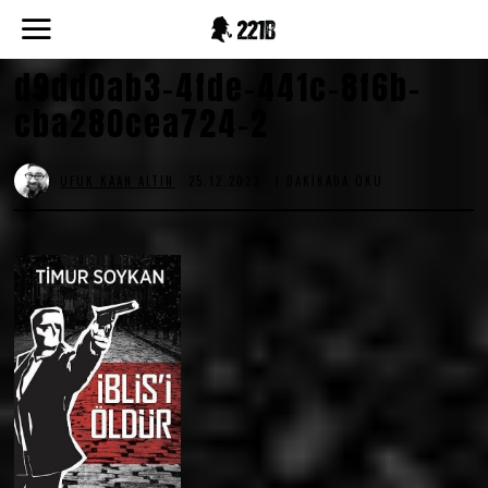
d9dd0ab3-4fde-441c-8f6b-
cba280cea724-2
UFUK KAAN ALTIN
25.12.2023
1 DAKIKADA OKU