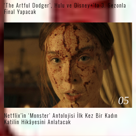
‘The Artful Dodger’, Hulu ve Disney+’ta 3. Sezonla
Final Yapacak
05
Netflix’in ‘Monster’ Antolojisi İlk Kez Bir Kadın
Katilin Hikâyesini Anlatacak