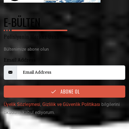
E-BÜLTEN
Polisiyenin Merkez Üssü
Bültenimize abone olun
Email Address
ABONE OL
Üyelik Sözleşmesi
,
Gizlilik ve Güvenlik Politikası
bilgilerini
okudum, kabul ediyorum.