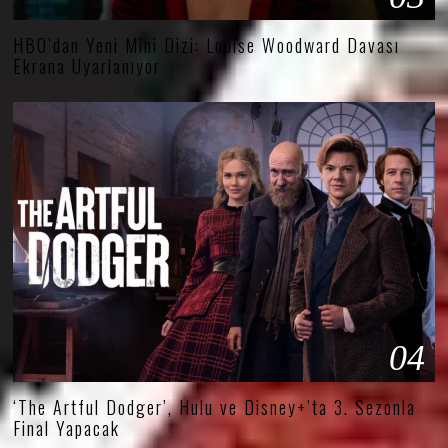
HBO’dan Yeni Mini Dizi: Louise Woodward Davası
Ekrana Uyarlanıyor
04
‘The Artful Dodger’, Hulu ve Disney+’ta 3. Sezonla
Final Yapacak