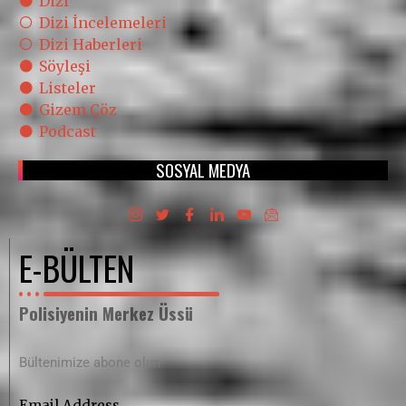
Dizi
Dizi İncelemeleri
Dizi Haberleri
Söyleşi
Listeler
Gizem Çöz
Podcast
SOSYAL MEDYA
E-BÜLTEN
Polisiyenin Merkez Üssü
Bültenimize abone olun
Email Address