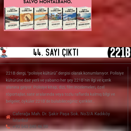
221B dergi, “polisiye kültürü” dergisi olarak konumlanıyor. Polisiye
kültürüne dair yerli ve yabancı her şey 221B’nin ilgi ve içerik
alanına giriyor. Polisiye kitap, dizi, film incelemeleri, özel
röportajlar, satır aralarında veya tozlu raflarda kalmış bilgi ve
belgeler, öyküler 221B’de bulabileceğiniz içerikler…
Caferağa Mah. Dr. Şakir Paşa Sok. No3/A Kadıköy
İstanbul
+90 543 345 46 00