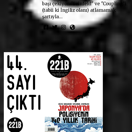
başı çekiyor. "Seinfeld" ve "Coupling"i
(tabii ki İngiliz olanı) atlamamak
şartıyla…