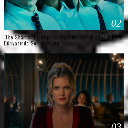
02
‘The Shards’ Disney+’ta Başladı: Bret Easton Ellis’in
Dünyasında Seri Katil Korkusu
03