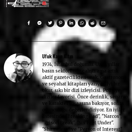
Ufuk Kaan Altın
1974, İstanbul doğumlu. Uzun yıllar
basın sektöründe çalıştı ama artık
aktif gazetecilikten uzak. Gastronomi
ve seyahat kitapları yazıyor. İyi bir
okur, sıkı bir dizi izleyicisi. Polisiye
diziler favorisi. Önce derinlik, senaryo
ve karakter inşaasına bakıyor, sonra
oyunculuğu değerlendiriyor. En iyiler
listesinde "Breaking Bad", "Narcos",
"Prison Break", "Six Feet Under".
"Shameless" ve "Person of Interest"