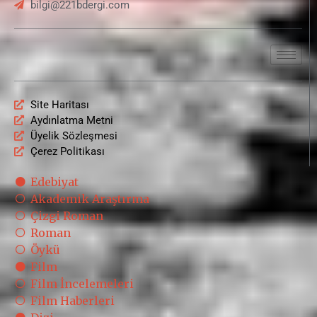
bilgi@221bdergi.com
Site Haritası
Aydınlatma Metni
Üyelik Sözleşmesi
Çerez Politikası
Edebiyat
Akademik Araştırma
Çizgi Roman
Roman
Öykü
Film
Film İncelemeleri
Film Haberleri