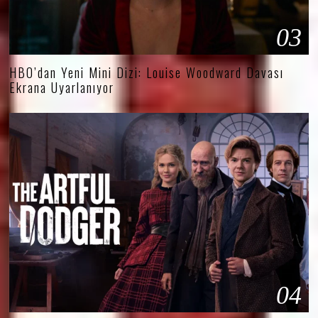
03
HBO’dan Yeni Mini Dizi: Louise Woodward Davası
Ekrana Uyarlanıyor
04