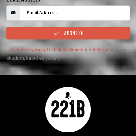
ABONE OL
Üyelik Sözleşmesi
,
Gizlilik ve Güvenlik Politikası
bilgilerini
okudum, kabul ediyorum.