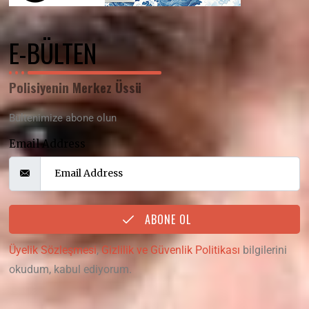
E-BÜLTEN
Polisiyenin Merkez Üssü
Bültenimize abone olun
Email Address
ABONE OL
Üyelik Sözleşmesi
,
Gizlilik ve Güvenlik Politikası
bilgilerini
okudum, kabul ediyorum.