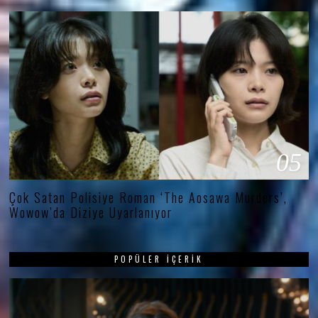
05
Çok Satan Polisiye Roman ‘The Aosawa Murders’,
Wowow’da Diziye Uyarlanıyor
POPÜLER İÇERIK