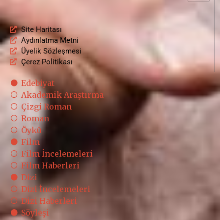
Site Haritası
Aydınlatma Metni
Üyelik Sözleşmesi
Çerez Politikası
Edebiyat
Akademik Araştırma
Çizgi Roman
Roman
Öykü
Film
Film İncelemeleri
Film Haberleri
Dizi
Dizi İncelemeleri
Dizi Haberleri
Söyleşi