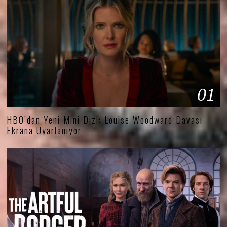
01
HBO’dan Yeni Mini Dizi: Louise Woodward Davası
Ekrana Uyarlanıyor