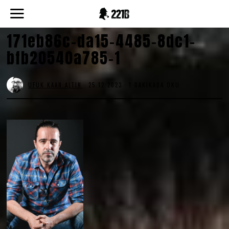
171eb86c-da15-4485-8dc1-
bfb20540a785-1
UFUK KAAN ALTIN
25.12.2023
1 DAKIKADA OKU