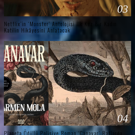
03
Netflix’in ‘Monster’ Antolojisi İlk Kez Bir Kadın
Katilin Hikâyesini Anlatacak
04
Planeta Ödüllü Polisiye Roman ‘Canavar’ Raflarda