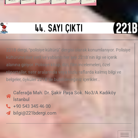
221B dergi, “polisiye kültürü” dergisi olarak konumlanıyor. Polisiye
kültürüne dair yerli ve yabancı her şey 221B’nin ilgi ve içerik
alanına giriyor. Polisiye kitap, dizi, film incelemeleri, özel
röportajlar, satır aralarında veya tozlu raflarda kalmış bilgi ve
belgeler, öyküler 221B’de bulabileceğiniz içerikler…
Caferağa Mah. Dr. Şakir Paşa Sok. No3/A Kadıköy
İstanbul
+90 543 345 46 00
bilgi@221bdergi.com