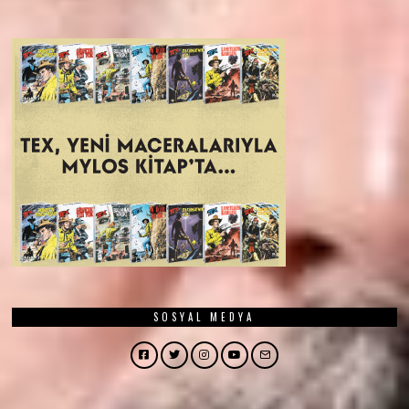
SOSYAL MEDYA
Facebook
Twitter
Instagram
YouTube
Email