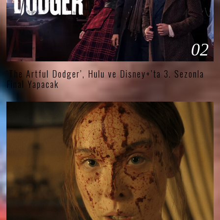
02
‘The Artful Dodger’, Hulu ve Disney+’ta 3. Sezonla
Final Yapacak