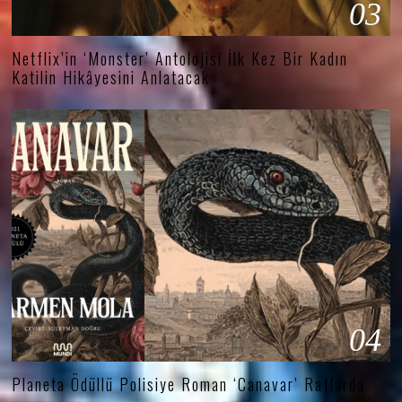
03
Netflix’in ‘Monster’ Antolojisi İlk Kez Bir Kadın
Katilin Hikâyesini Anlatacak
04
Planeta Ödüllü Polisiye Roman ‘Canavar’ Raflarda