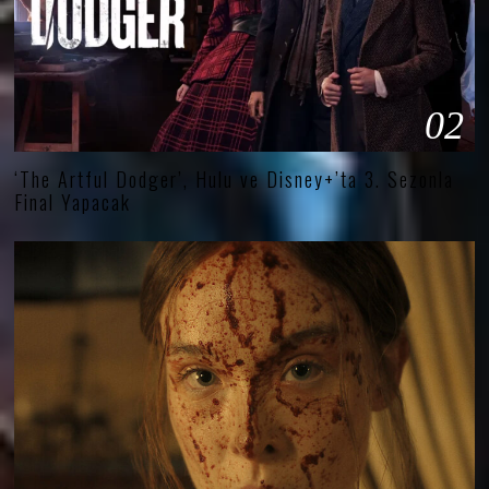
02
‘The Artful Dodger’, Hulu ve Disney+’ta 3. Sezonla
Final Yapacak