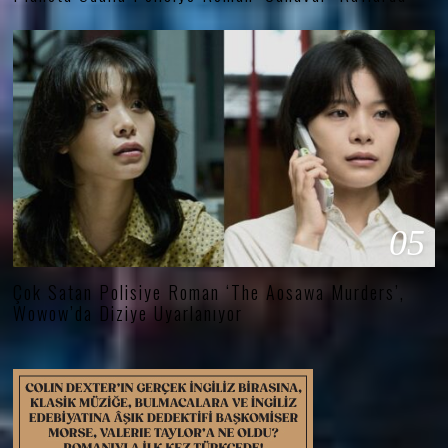
05
Çok Satan Polisiye Roman ‘The Aosawa Murders’,
Wowow’da Diziye Uyarlanıyor