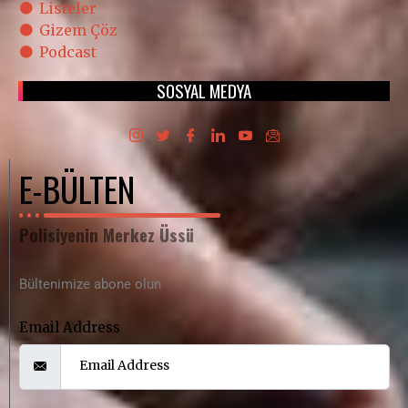
Listeler
Gizem Çöz
Podcast
SOSYAL MEDYA
E-BÜLTEN
Polisiyenin Merkez Üssü
Bültenimize abone olun
Email Address