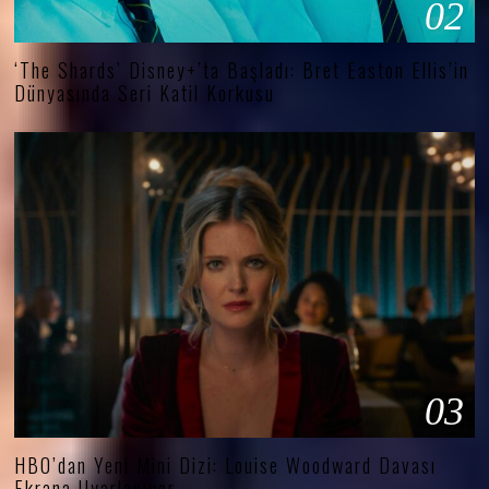
02
‘The Shards’ Disney+’ta Başladı: Bret Easton Ellis’in
Dünyasında Seri Katil Korkusu
03
HBO’dan Yeni Mini Dizi: Louise Woodward Davası
Ekrana Uyarlanıyor