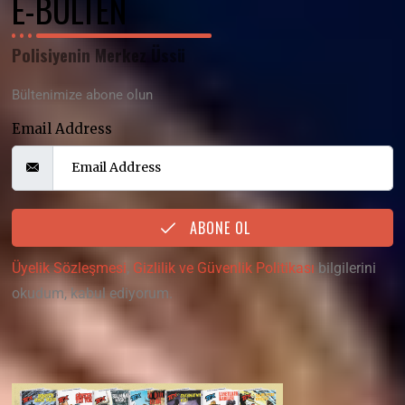
E-BÜLTEN
Polisiyenin Merkez Üssü
Bültenimize abone olun
Email Address
ABONE OL
Üyelik Sözleşmesi
,
Gizlilik ve Güvenlik Politikası
bilgilerini
okudum, kabul ediyorum.