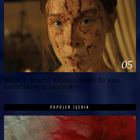
05
Netflix’in ‘Monster’ Antolojisi İlk Kez Bir Kadın
Katilin Hikâyesini Anlatacak
POPÜLER İÇERIK