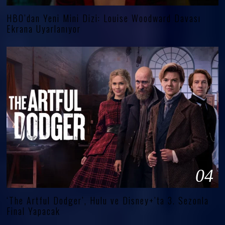
HBO’dan Yeni Mini Dizi: Louise Woodward Davası
Ekrana Uyarlanıyor
04
‘The Artful Dodger’, Hulu ve Disney+’ta 3. Sezonla
Final Yapacak