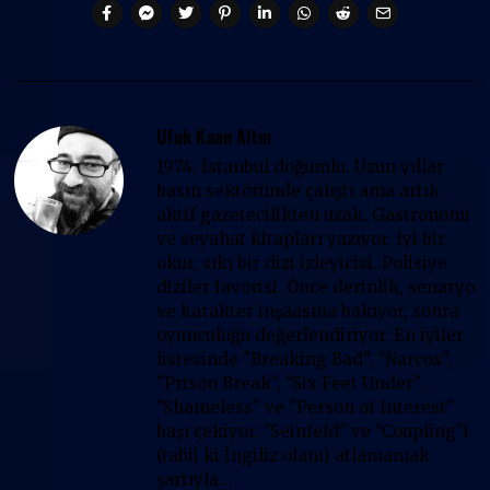
Ufuk Kaan Altın
1974, İstanbul doğumlu. Uzun yıllar
basın sektöründe çalıştı ama artık
aktif gazetecilikten uzak. Gastronomi
ve seyahat kitapları yazıyor. İyi bir
okur, sıkı bir dizi izleyicisi. Polisiye
diziler favorisi. Önce derinlik, senaryo
ve karakter inşaasına bakıyor, sonra
oyunculuğu değerlendiriyor. En iyiler
listesinde "Breaking Bad", "Narcos",
"Prison Break", "Six Feet Under".
"Shameless" ve "Person of Interest"
başı çekiyor. "Seinfeld" ve "Coupling"i
(tabii ki İngiliz olanı) atlamamak
şartıyla…