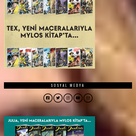
SOSYAL MEDYA
Facebook
Twitter
Instagram
YouTube
Email