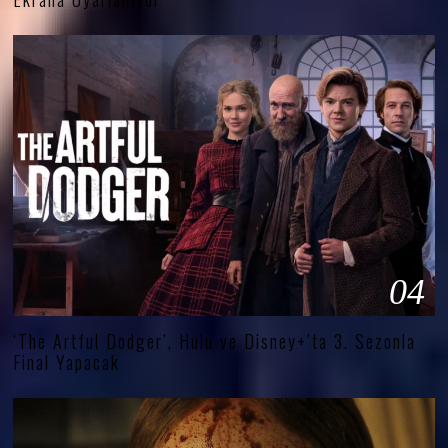
04
‘The Artful Dodger’, Hulu ve Disney+’ta 3. Sezonla
Final Yapacak