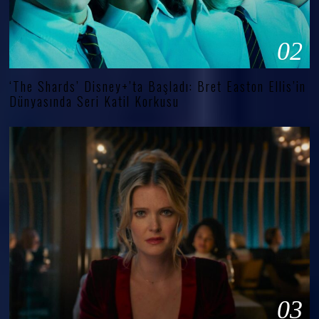
02
‘The Shards’ Disney+’ta Başladı: Bret Easton Ellis’in
Dünyasında Seri Katil Korkusu
03