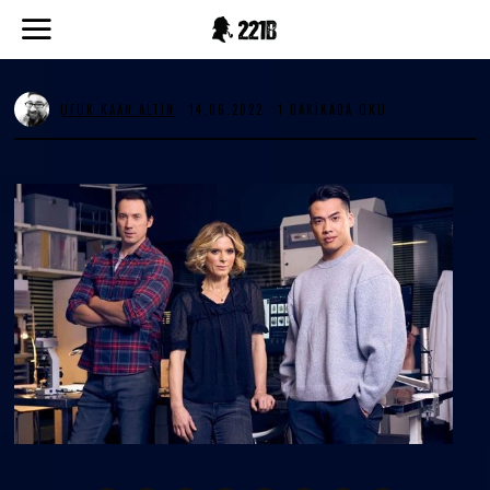
UFUK KAAN ALTIN
14.06.2022
2
1 DAKIKADA OKU
8
.
0
6
.
2
0
2
2