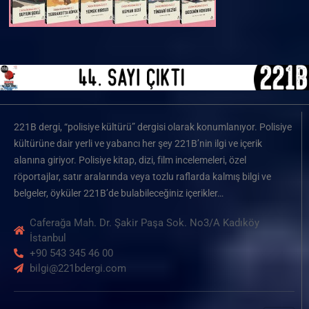
221B dergi, “polisiye kültürü” dergisi olarak konumlanıyor. Polisiye
kültürüne dair yerli ve yabancı her şey 221B’nin ilgi ve içerik
alanına giriyor. Polisiye kitap, dizi, film incelemeleri, özel
röportajlar, satır aralarında veya tozlu raflarda kalmış bilgi ve
belgeler, öyküler 221B’de bulabileceğiniz içerikler…
Caferağa Mah. Dr. Şakir Paşa Sok. No3/A Kadıköy
İstanbul
+90 543 345 46 00
bilgi@221bdergi.com