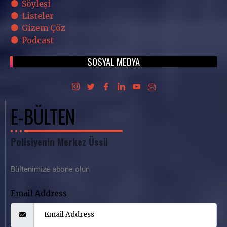
Söyleşi
Listeler
Gizem Çöz
Podcast
SOSYAL MEDYA
E-BÜLTEN
Polisiyenin Merkez Üssü
Bültenimize abone olun
Email Address