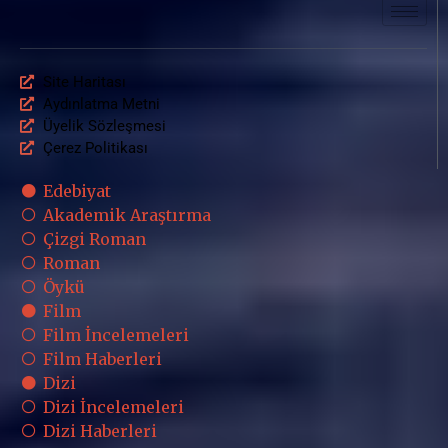
Site Haritası
Aydınlatma Metni
Üyelik Sözleşmesi
Çerez Politikası
Edebiyat
Akademik Araştırma
Çizgi Roman
Roman
Öykü
Film
Film İncelemeleri
Film Haberleri
Dizi
Dizi İncelemeleri
Dizi Haberleri