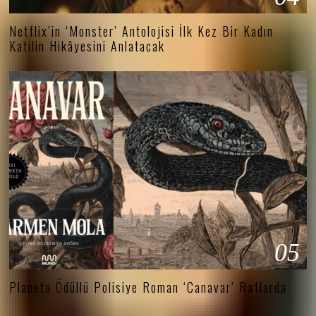
Netflix’in ‘Monster’ Antolojisi İlk Kez Bir Kadın
Katilin Hikâyesini Anlatacak
05
Planeta Ödüllü Polisiye Roman ‘Canavar’ Raflarda