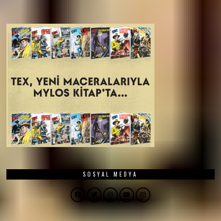
SOSYAL MEDYA
Facebook
Twitter
Instagram
YouTube
Email