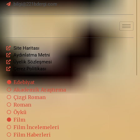
bilgi@221bdergi.com
Site Haritası
Aydınlatma Metni
Üyelik Sözleşmesi
Çerez Politikası
Edebiyat
Akademik Araştırma
Çizgi Roman
Roman
Öykü
Film
Film İncelemeleri
Film Haberleri