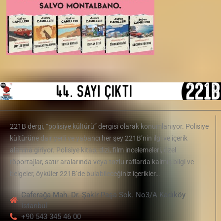
221B dergi, “polisiye kültürü” dergisi olarak konumlanıyor. Polisiye
kültürüne dair yerli ve yabancı her şey 221B’nin ilgi ve içerik
alanına giriyor. Polisiye kitap, dizi, film incelemeleri, özel
röportajlar, satır aralarında veya tozlu raflarda kalmış bilgi ve
belgeler, öyküler 221B’de bulabileceğiniz içerikler…
Caferağa Mah. Dr. Şakir Paşa Sok. No3/A Kadıköy
İstanbul
+90 543 345 46 00