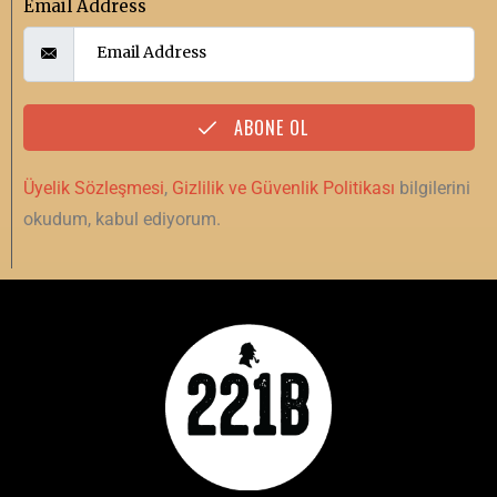
Email Address
ABONE OL
Üyelik Sözleşmesi
,
Gizlilik ve Güvenlik Politikası
bilgilerini
okudum, kabul ediyorum.