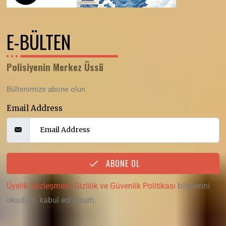
E-BÜLTEN
Polisiyenin Merkez Üssü
Bültenimize abone olun
Email Address
ABONE OL
Üyelik Sözleşmesi
,
Gizlilik ve Güvenlik Politikası
bilgilerini
okudum, kabul ediyorum.