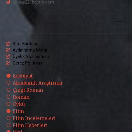
bilgi@221bdergi.com
Site Haritası
Aydınlatma Metni
Üyelik Sözleşmesi
Çerez Politikası
Edebiyat
Akademik Araştırma
Çizgi Roman
Roman
Öykü
Film
Film İncelemeleri
Film Haberleri