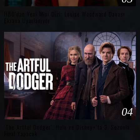
HBO’dan Yeni Mini Dizi: Louise Woodward Davası
Ekrana Uyarlanıyor
04
‘The Artful Dodger’, Hulu ve Disney+’ta 3. Sezonla
Final Yapacak