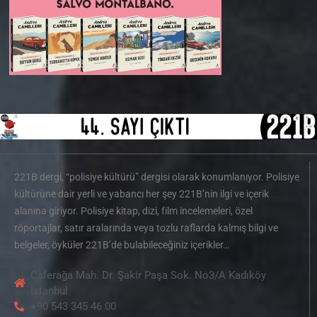
221B dergi, “polisiye kültürü” dergisi olarak konumlanıyor. Polisiye
kültürüne dair yerli ve yabancı her şey 221B’nin ilgi ve içerik
alanına giriyor. Polisiye kitap, dizi, film incelemeleri, özel
röportajlar, satır aralarında veya tozlu raflarda kalmış bilgi ve
belgeler, öyküler 221B’de bulabileceğiniz içerikler…
Caferağa Mah. Dr. Şakir Paşa Sok. No3/A Kadıköy
İstanbul
+90 543 345 46 00