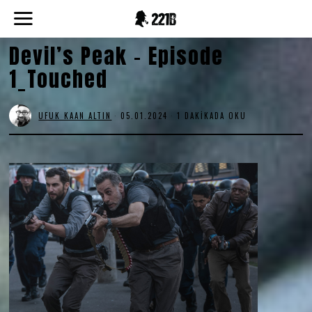
Devil’s Peak – Episode
1_Touched
UFUK KAAN ALTIN
05.01.2024
1 DAKIKADA OKU