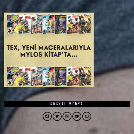
SOSYAL MEDYA
Facebook
Twitter
Instagram
YouTube
Email