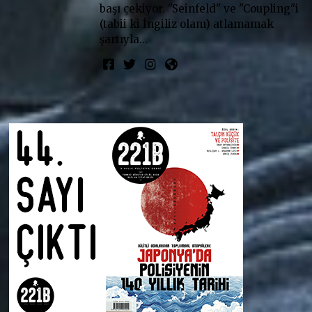
başı çekiyor. "Seinfeld" ve "Coupling"i
(tabii ki İngiliz olanı) atlamamak
şartıyla…