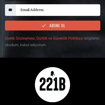
ABONE OL
Üyelik Sözleşmesi
,
Gizlilik ve Güvenlik Politikası
bilgilerini
okudum, kabul ediyorum.