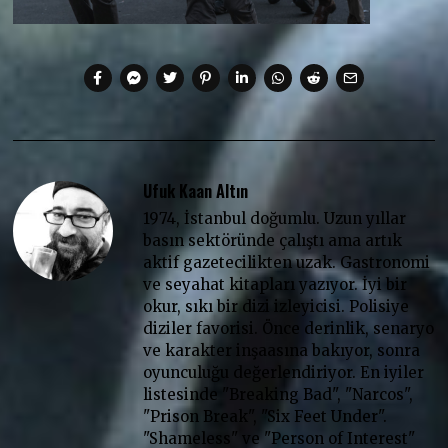
Ufuk Kaan Altın
1974, İstanbul doğumlu. Uzun yıllar
basın sektöründe çalıştı ama artık
aktif gazetecilikten uzak. Gastronomi
ve seyahat kitapları yazıyor. İyi bir
okur, sıkı bir dizi izleyicisi. Polisiye
diziler favorisi. Önce derinlik, senaryo
ve karakter inşaasına bakıyor, sonra
oyunculuğu değerlendiriyor. En iyiler
listesinde "Breaking Bad", "Narcos",
"Prison Break", "Six Feet Under".
"Shameless" ve "Person of Interest"