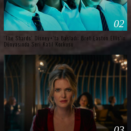
02
‘The Shards’ Disney+’ta Başladı: Bret Easton Ellis’in
Dünyasında Seri Katil Korkusu
03