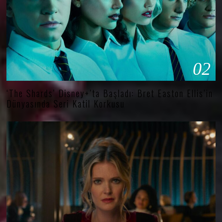
02
‘The Shards’ Disney+’ta Başladı: Bret Easton Ellis’in
Dünyasında Seri Katil Korkusu