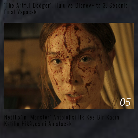
‘The Artful Dodger’, Hulu ve Disney+’ta 3. Sezonla
Final Yapacak
05
Netflix’in ‘Monster’ Antolojisi İlk Kez Bir Kadın
Katilin Hikâyesini Anlatacak