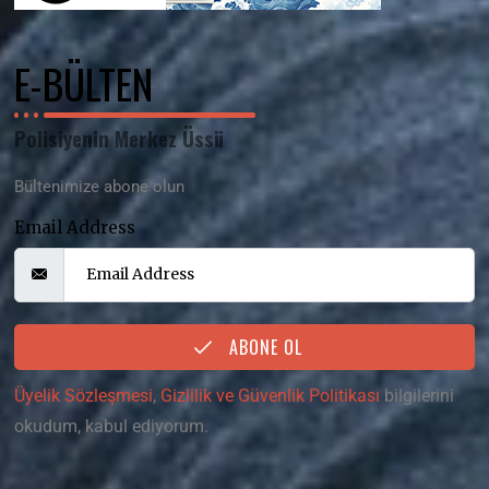
E-BÜLTEN
Polisiyenin Merkez Üssü
Bültenimize abone olun
Email Address
ABONE OL
Üyelik Sözleşmesi
,
Gizlilik ve Güvenlik Politikası
bilgilerini
okudum, kabul ediyorum.