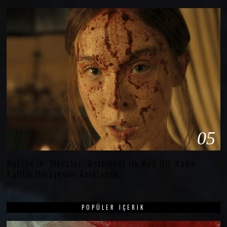
05
Netflix’in ‘Monster’ Antolojisi İlk Kez Bir Kadın
Katilin Hikâyesini Anlatacak
POPÜLER İÇERIK