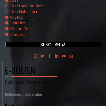
Dizi
Dizi İncelemeleri
Dizi Haberleri
Söyleşi
Listeler
Gizem Çöz
Podcast
SOSYAL MEDYA
E-BÜLTEN
Polisiyenin Merkez Üssü
Bültenimize abone olun
Email Address