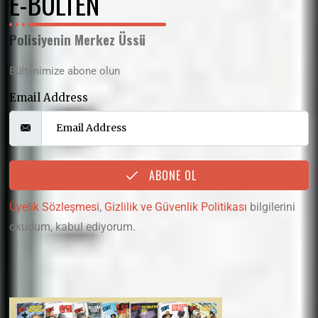
E-BÜLTEN
Polisiyenin Merkez Üssü
Bültenimize abone olun
Email Address
ABONE OL
Üyelik Sözleşmesi
,
Gizlilik ve Güvenlik Politikası
bilgilerini
okudum, kabul ediyorum.