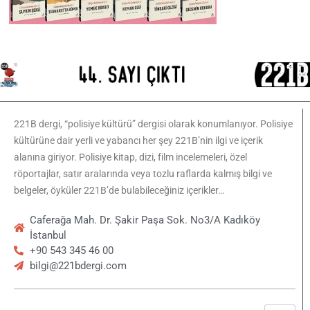
221B dergi, “polisiye kültürü” dergisi olarak konumlanıyor. Polisiye
kültürüne dair yerli ve yabancı her şey 221B’nin ilgi ve içerik
alanına giriyor. Polisiye kitap, dizi, film incelemeleri, özel
röportajlar, satır aralarında veya tozlu raflarda kalmış bilgi ve
belgeler, öyküler 221B’de bulabileceğiniz içerikler…
Caferağa Mah. Dr. Şakir Paşa Sok. No3/A Kadıköy
İstanbul
+90 543 345 46 00
bilgi@221bdergi.com