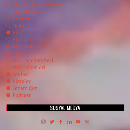
Akademik Araştırma
Çizgi Roman
Roman
Öykü
Film
Film İncelemeleri
Film Haberleri
Dizi
Dizi İncelemeleri
Dizi Haberleri
Söyleşi
Listeler
Gizem Çöz
Podcast
SOSYAL MEDYA