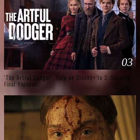
03
‘The Artful Dodger’, Hulu ve Disney+’ta 3. Sezonla
Final Yapacak