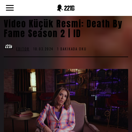
Video Küçük Resmi: Death By
Fame Season 2 | ID
EDITOR
10.03.2024
1 DAKIKADA OKU