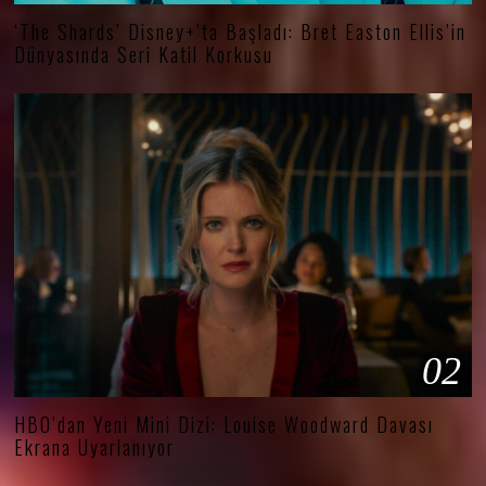
‘The Shards’ Disney+’ta Başladı: Bret Easton Ellis’in
Dünyasında Seri Katil Korkusu
02
HBO’dan Yeni Mini Dizi: Louise Woodward Davası
Ekrana Uyarlanıyor