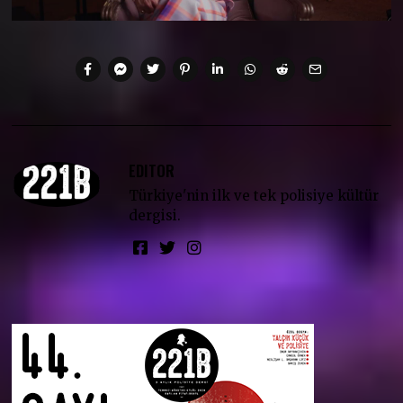
EDITOR
Türkiye'nin ilk ve tek polisiye kültür
dergisi.