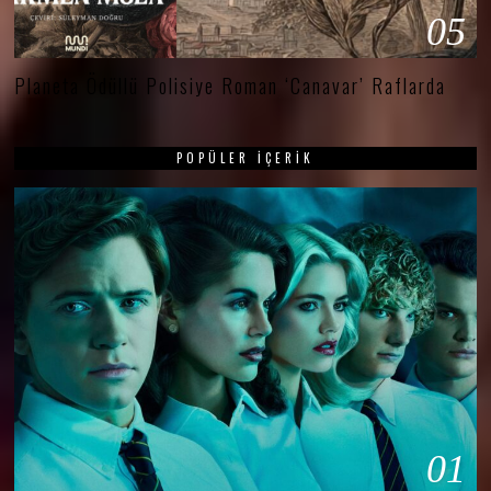
05
Planeta Ödüllü Polisiye Roman ‘Canavar’ Raflarda
POPÜLER İÇERIK
01