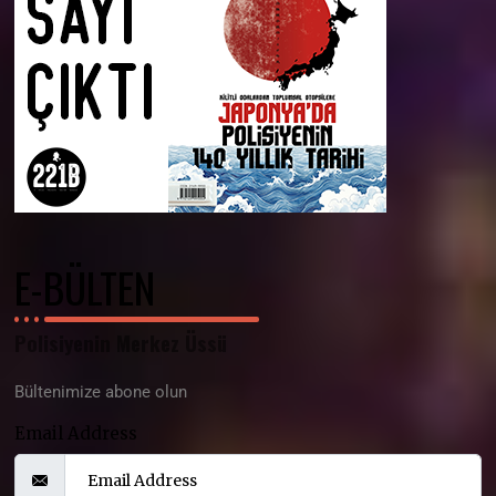
E-BÜLTEN
Polisiyenin Merkez Üssü
Bültenimize abone olun
Email Address