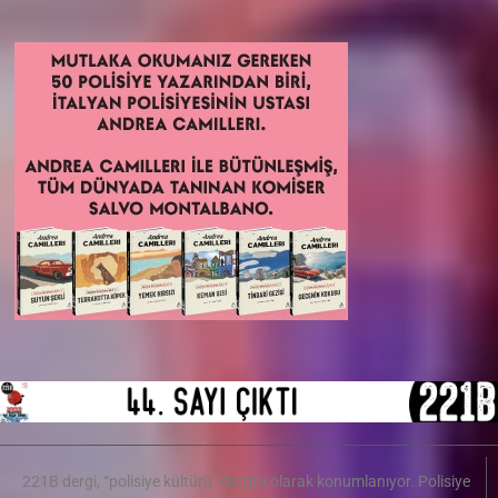
221B dergi, “polisiye kültürü” dergisi olarak konumlanıyor. Polisiye