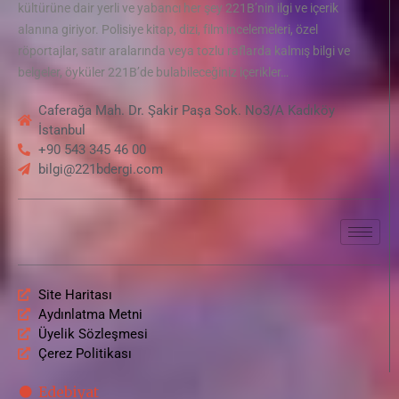
kültürüne dair yerli ve yabancı her şey 221B’nin ilgi ve içerik
alanına giriyor. Polisiye kitap, dizi, film incelemeleri, özel
röportajlar, satır aralarında veya tozlu raflarda kalmış bilgi ve
belgeler, öyküler 221B’de bulabileceğiniz içerikler…
Caferağa Mah. Dr. Şakir Paşa Sok. No3/A Kadıköy
İstanbul
+90 543 345 46 00
bilgi@221bdergi.com
Site Haritası
Aydınlatma Metni
Üyelik Sözleşmesi
Çerez Politikası
Edebiyat