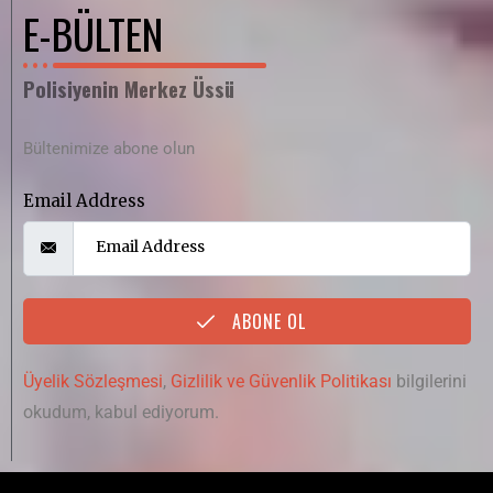
E-BÜLTEN
Polisiyenin Merkez Üssü
Bültenimize abone olun
Email Address
ABONE OL
Üyelik Sözleşmesi
,
Gizlilik ve Güvenlik Politikası
bilgilerini
okudum, kabul ediyorum.