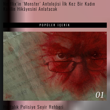
Netflix’in ‘Monster’ Antolojisi İlk Kez Bir Kadın
Katilin Hikâyesini Anlatacak
POPÜLER İÇERIK
01
Haftalık Polisiye Seyir Rehberi