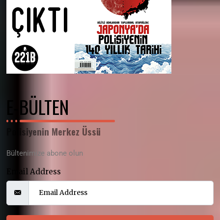
E-BÜLTEN
Polisiyenin Merkez Üssü
Bültenimize abone olun
Email Address