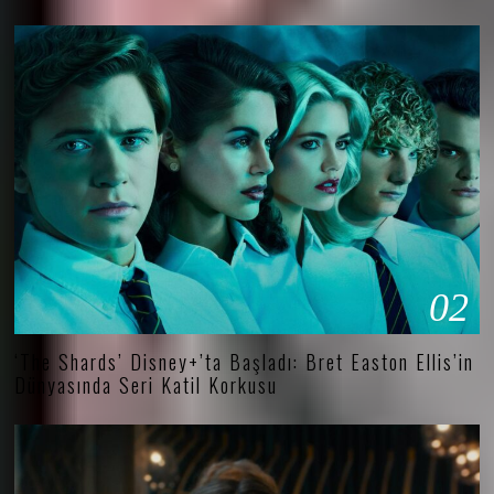
02
‘The Shards’ Disney+’ta Başladı: Bret Easton Ellis’in
Dünyasında Seri Katil Korkusu