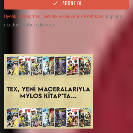
ABONE OL
Üyelik Sözleşmesi
,
Gizlilik ve Güvenlik Politikası
bilgilerini
okudum, kabul ediyorum.