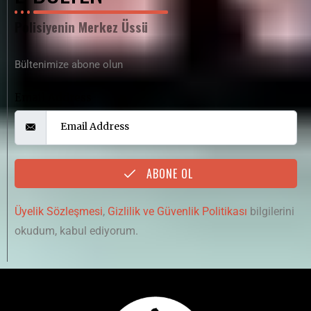
Polisiyenin Merkez Üssü
Bültenimize abone olun
Email Address
ABONE OL
Üyelik Sözleşmesi
,
Gizlilik ve Güvenlik Politikası
bilgilerini
okudum, kabul ediyorum.