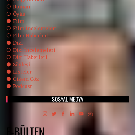
Roman
Öykü
Film
Film İncelemeleri
Film Haberleri
Dizi
Dizi İncelemeleri
Dizi Haberleri
Söyleşi
Listeler
Gizem Çöz
Podcast
SOSYAL MEDYA
E-BÜLTEN