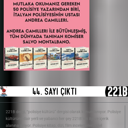
221B dergi, “polisiye kültürü” dergisi olarak konumlanıyor. Polisiye
kültürüne dair yerli ve yabancı her şey 221B’nin ilgi ve içerik
alanına giriyor. Polisiye kitap, dizi, film incelemeleri, özel