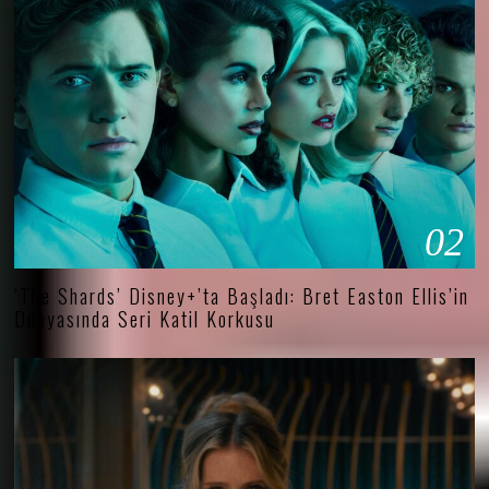
02
‘The Shards’ Disney+’ta Başladı: Bret Easton Ellis’in
Dünyasında Seri Katil Korkusu