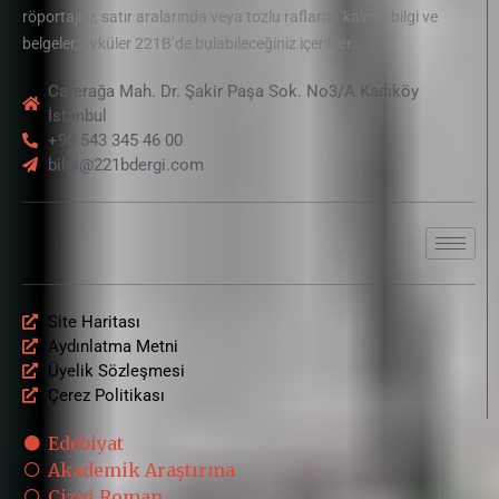
röportajlar, satır aralarında veya tozlu raflarda kalmış bilgi ve
belgeler, öyküler 221B’de bulabileceğiniz içerikler…
Caferağa Mah. Dr. Şakir Paşa Sok. No3/A Kadıköy
İstanbul
+90 543 345 46 00
bilgi@221bdergi.com
Site Haritası
Aydınlatma Metni
Üyelik Sözleşmesi
Çerez Politikası
Edebiyat
Akademik Araştırma
Çizgi Roman