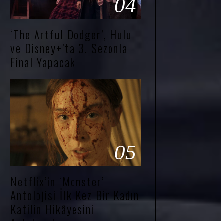
04
‘The Artful Dodger’, Hulu
ve Disney+’ta 3. Sezonla
Final Yapacak
05
Netflix’in ‘Monster’
Antolojisi İlk Kez Bir Kadın
Katilin Hikâyesini