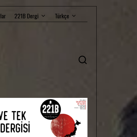
lar
221B Dergi
Türkçe
Ü