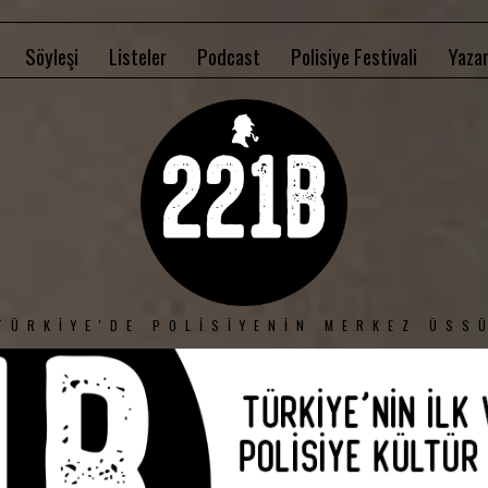
Söyleşi
Listeler
Podcast
Polisiye Festivali
Yazar
TÜRKIYE'DE POLISIYENIN MERKEZ ÜSS