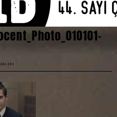
cent_Photo_010101-
KADA OKU