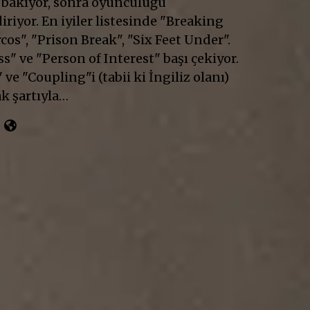
 bakıyor, sonra oyunculuğu
riyor. En iyiler listesinde "Breaking
cos", "Prison Break", "Six Feet Under".
" ve "Person of Interest" başı çekiyor.
 ve "Coupling"i (tabii ki İngiliz olanı)
k şartıyla…