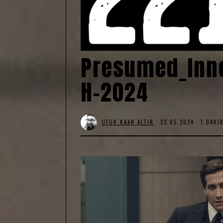
Presumed_Inno
H-2024
UFUK KAAN ALTIN
23.05.2024
1 DAKI