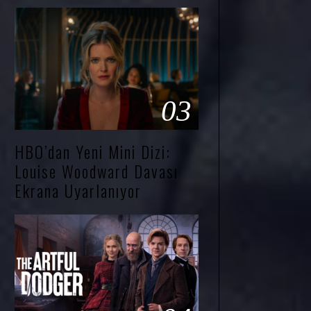
03
HBO’dan Yeni Mini Dizi:
Louise Woodward Davası
Ekrana Uyarlanıyor