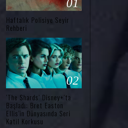
01
Haftalık Polisiye Seyir
Rehberi
02
‘The Shards’ Disney+’ta
Başladı: Bret Easton
Ellis’in Dünyasında Seri
Katil Korkusu