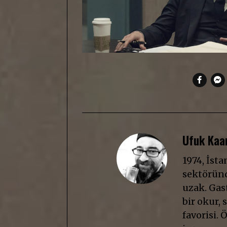
Ufuk Kaan
1974, İst
sektöründ
uzak. Gast
bir okur, s
favorisi. 