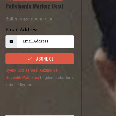
Polisiyenin Merkez Üssü
Bültenimize abone olun
Email Address
ABONE OL
Üyelik Sözleşmesi
,
Gizlilik ve
Güvenlik Politikası
bilgilerini okudum,
kabul ediyorum.