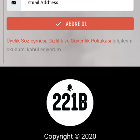
ABONE OL
Üyelik Sözleşmesi
,
Gizlilik ve Güvenlik Politikası
bilgilerini
okudum, kabul ediyorum.
Copyright © 2020