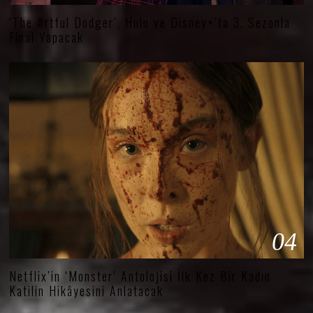
‘The Artful Dodger’, Hulu ve Disney+’ta 3. Sezonla
Final Yapacak
04
Netflix’in ‘Monster’ Antolojisi İlk Kez Bir Kadın
Katilin Hikâyesini Anlatacak