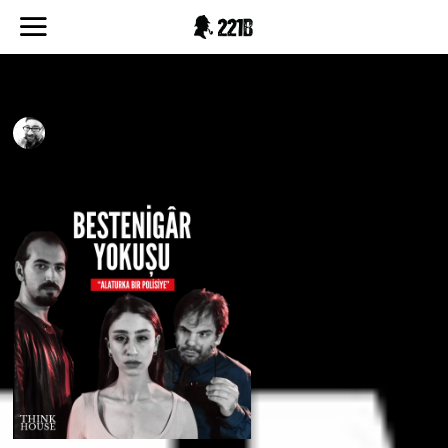
Bestenigar-Yokusu-Afis-2
UFUK KAAN ALTIN
18.04.2023
1 DAKIKADA OKU