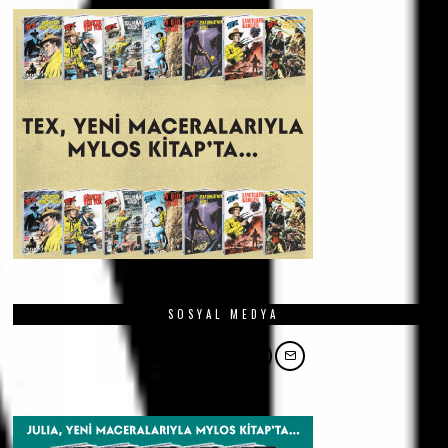
SOSYAL MEDYA
Facebook
Twitter
Instagram
YouTube
Email