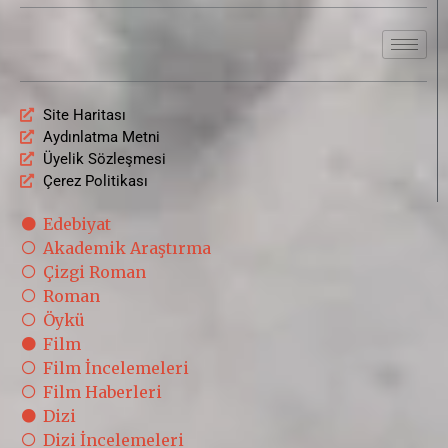
Site Haritası
Aydınlatma Metni
Üyelik Sözleşmesi
Çerez Politikası
Edebiyat
Akademik Araştırma
Çizgi Roman
Roman
Öykü
Film
Film İncelemeleri
Film Haberleri
Dizi
Dizi İncelemeleri