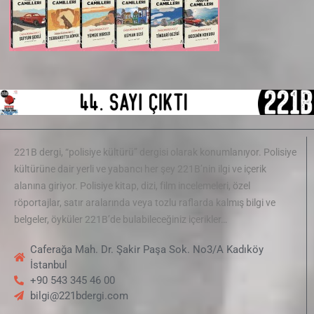
221B dergi, “polisiye kültürü” dergisi olarak konumlanıyor. Polisiye
kültürüne dair yerli ve yabancı her şey 221B’nin ilgi ve içerik
alanına giriyor. Polisiye kitap, dizi, film incelemeleri, özel
röportajlar, satır aralarında veya tozlu raflarda kalmış bilgi ve
belgeler, öyküler 221B’de bulabileceğiniz içerikler…
Caferağa Mah. Dr. Şakir Paşa Sok. No3/A Kadıköy
İstanbul
+90 543 345 46 00
bilgi@221bdergi.com