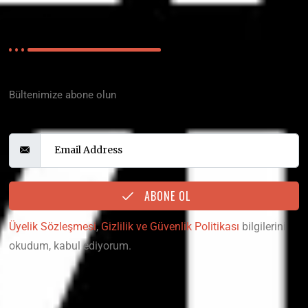
E-BÜLTEN
Polisiyenin Merkez Üssü
Bültenimize abone olun
Email Address
ABONE OL
Üyelik Sözleşmesi
,
Gizlilik ve Güvenlik Politikası
bilgilerini
okudum, kabul ediyorum.