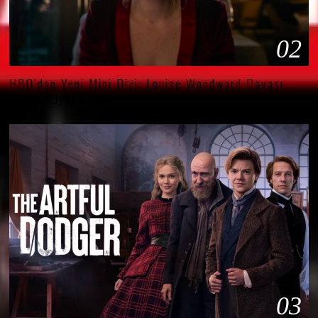
02
HBO’dan Yeni Mini Dizi: Louise Woodward Davası
Ekrana Uyarlanıyor
03