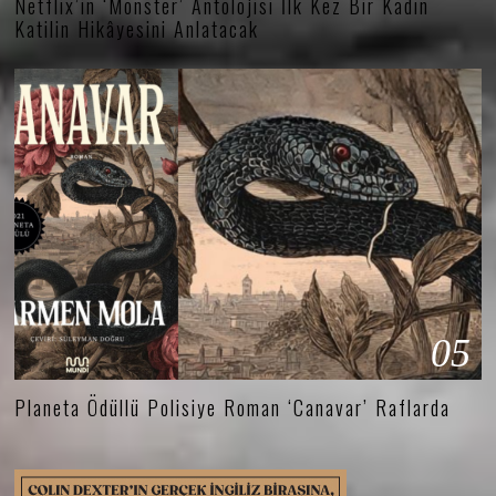
Netflix’in ‘Monster’ Antolojisi İlk Kez Bir Kadın
Katilin Hikâyesini Anlatacak
05
Planeta Ödüllü Polisiye Roman ‘Canavar’ Raflarda