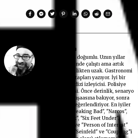
Ufuk Kaan Altın
1974, İstanbul doğumlu. Uzun yıllar
basın sektöründe çalıştı ama artık
aktif gazetecilikten uzak. Gastronomi
ve seyahat kitapları yazıyor. İyi bir
okur, sıkı bir dizi izleyicisi. Polisiye
diziler favorisi. Önce derinlik, senaryo
ve karakter inşaasına bakıyor, sonra
oyunculuğu değerlendiriyor. En iyiler
listesinde "Breaking Bad", "Narcos",
"Prison Break", "Six Feet Under".
"Shameless" ve "Person of Interest"
başı çekiyor. "Seinfeld" ve "Coupling"i