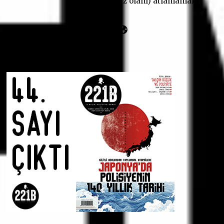
(tabii ki İngiliz olanı) atlamamak
şartıyla…