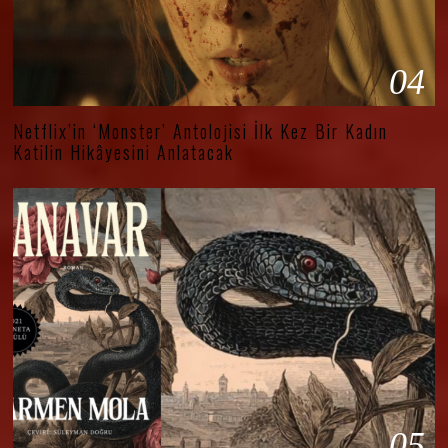
04
Netflix’in ‘Monster’ Antolojisi İlk Kez Bir Kadın
Katilin Hikâyesini Anlatacak
05