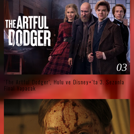
03
‘The Artful Dodger’, Hulu ve Disney+’ta 3. Sezonla
Final Yapacak