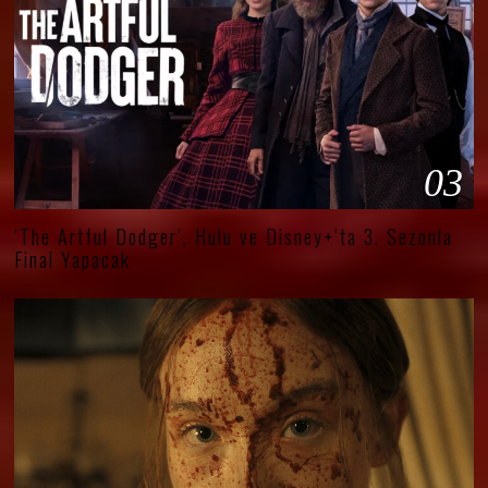
03
‘The Artful Dodger’, Hulu ve Disney+’ta 3. Sezonla
Final Yapacak