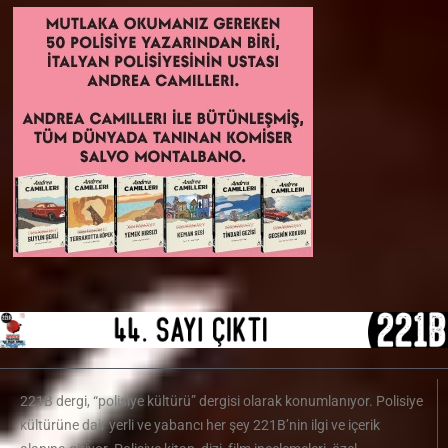
221B dergi, “polisiye kültürü” dergisi olarak konumlanıyor. Polisiye
kültürüne dair yerli ve yabancı her şey 221B’nin ilgi ve içerik