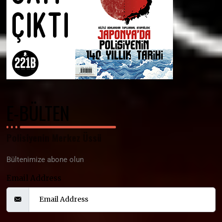
E-BÜLTEN
Polisiyenin Merkez Üssü
Bültenimize abone olun
Email Address