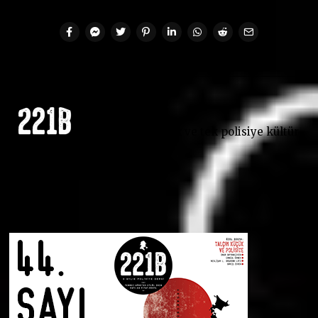
EDITOR
Türkiye'nin ilk ve tek polisiye kültür
dergisi.