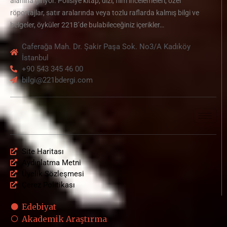
alanına giriyor. Polisiye kitap, dizi, film incelemeleri, özel
röportajlar, satır aralarında veya tozlu raflarda kalmış bilgi ve
belgeler, öyküler 221B’de bulabileceğiniz içerikler…
Caferağa Mah. Dr. Şakir Paşa Sok. No3/A Kadıköy
İstanbul
+90 543 345 46 00
bilgi@221bdergi.com
Site Haritası
Aydınlatma Metni
Üyelik Sözleşmesi
Çerez Politikası
Edebiyat
Akademik Araştırma