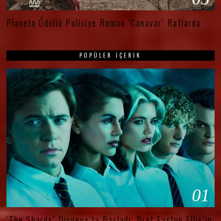
Planeta Ödüllü Polisiye Roman ‘Canavar’ Raflarda
POPÜLER İÇERIK
01
‘The Shards’ Disney+’ta Başladı: Bret Easton Ellis’in