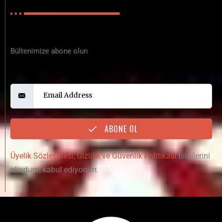
Polisiyenin Merkez Üssü
Bültenimize abone olun
Email Address
ABONE OL
Üyelik Sözleşmesi
,
Gizlilik ve Güvenlik Politikası
bilgilerini
okudum, kabul ediyorum.