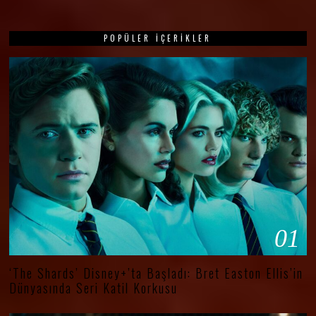
POPÜLER İÇERIKLER
01
‘The Shards’ Disney+’ta Başladı: Bret Easton Ellis’in
Dünyasında Seri Katil Korkusu