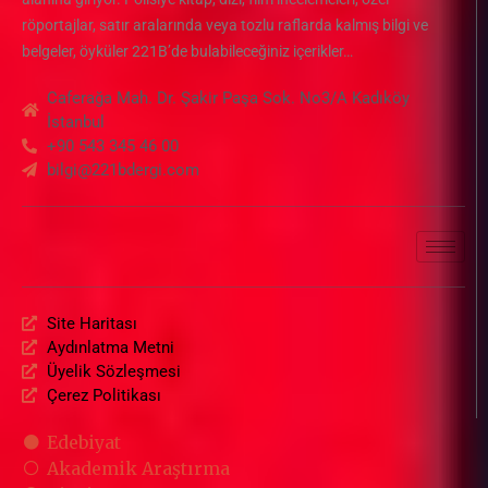
röportajlar, satır aralarında veya tozlu raflarda kalmış bilgi ve
belgeler, öyküler 221B’de bulabileceğiniz içerikler…
Caferağa Mah. Dr. Şakir Paşa Sok. No3/A Kadıköy
İstanbul
+90 543 345 46 00
bilgi@221bdergi.com
Site Haritası
Aydınlatma Metni
Üyelik Sözleşmesi
Çerez Politikası
Edebiyat
Akademik Araştırma