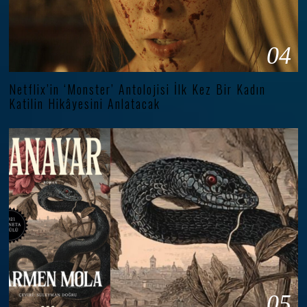
04
Netflix’in ‘Monster’ Antolojisi İlk Kez Bir Kadın
Katilin Hikâyesini Anlatacak
05