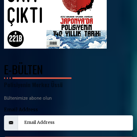
E-BÜLTEN
Polisiyenin Merkez Üssü
Bültenimize abone olun
Email Address