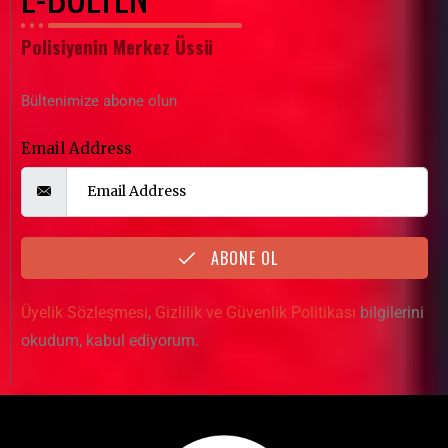
Polisiyenin Merkez Üssü
Bültenimize abone olun
Email Address
ABONE OL
Üyelik Sözleşmesi
,
Gizlilik ve Güvenlik Politikası
bilgilerini
okudum, kabul ediyorum.