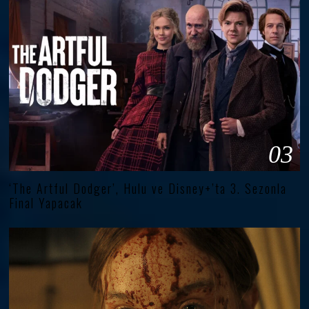
03
‘The Artful Dodger’, Hulu ve Disney+’ta 3. Sezonla
Final Yapacak