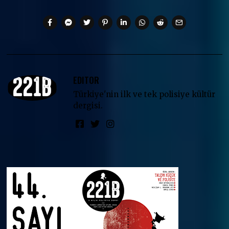
EDITOR
Türkiye'nin ilk ve tek polisiye kültür
dergisi.