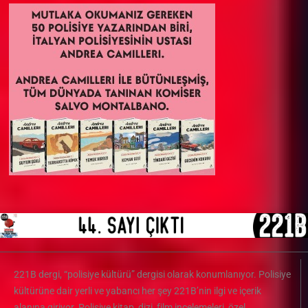
221B dergi, “polisiye kültürü” dergisi olarak konumlanıyor. Polisiye
kültürüne dair yerli ve yabancı her şey 221B’nin ilgi ve içerik
alanına giriyor. Polisiye kitap, dizi, film incelemeleri, özel