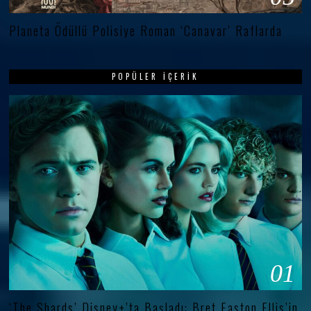
Planeta Ödüllü Polisiye Roman ‘Canavar’ Raflarda
POPÜLER İÇERIK
01
‘The Shards’ Disney+’ta Başladı: Bret Easton Ellis’in