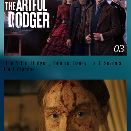
03
‘The Artful Dodger’, Hulu ve Disney+’ta 3. Sezonla
Final Yapacak