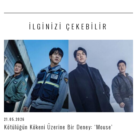
İLGINIZI ÇEKEBILIR
21.05.2026
2
1
Kötülüğün Kökeni Üzerine Bir Deney: ‘Mouse’
.
0