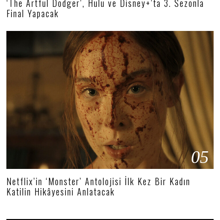
‘The Artful Dodger’, Hulu ve Disney+’ta 3. Sezonla
Final Yapacak
05
Netflix’in ‘Monster’ Antolojisi İlk Kez Bir Kadın
Katilin Hikâyesini Anlatacak