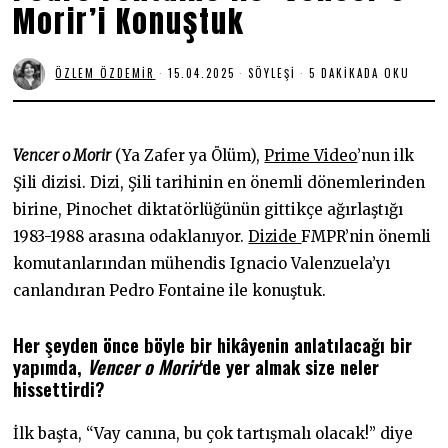
Morir’i Konuştuk
ÖZLEM ÖZDEMIR
15.04.2025
1
SÖYLEŞI
5 DAKIKADA OKU
5
.
0
4
.
Vencer o Morir
(Ya Zafer ya Ölüm),
Prime Video
’nun ilk
2
0
Şili dizisi. Dizi, Şili tarihinin en önemli dönemlerinden
2
birine, Pinochet diktatörlüğünün gittikçe ağırlaştığı
5
1983-1988 arasına odaklanıyor.
Dizide
FMPR’nin önemli
komutanlarından mühendis Ignacio Valenzuela’yı
canlandıran Pedro Fontaine ile konuştuk.
Her şeyden önce böyle bir hikâyenin anlatılacağı bir
yapımda,
Vencer o Morir
‘de yer almak size neler
hissettirdi?
İlk başta, “Vay canına, bu çok tartışmalı olacak!” diye