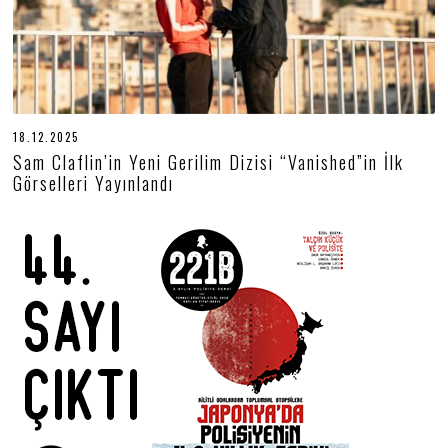
18.12.2025
1
8
Sam Claflin’in Yeni Gerilim Dizisi “Vanished”in İlk
.
Görselleri Yayınlandı
1
2
.
2
0
2
5