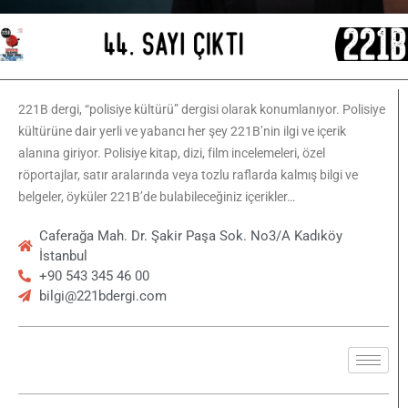
221B dergi, “polisiye kültürü” dergisi olarak konumlanıyor. Polisiye
kültürüne dair yerli ve yabancı her şey 221B’nin ilgi ve içerik
alanına giriyor. Polisiye kitap, dizi, film incelemeleri, özel
röportajlar, satır aralarında veya tozlu raflarda kalmış bilgi ve
belgeler, öyküler 221B’de bulabileceğiniz içerikler…
Caferağa Mah. Dr. Şakir Paşa Sok. No3/A Kadıköy
İstanbul
+90 543 345 46 00
bilgi@221bdergi.com