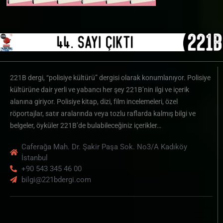
221B dergi, “polisiye kültürü” dergisi olarak konumlanıyor. Polisiye
kültürüne dair yerli ve yabancı her şey 221B’nin ilgi ve içerik
alanına giriyor. Polisiye kitap, dizi, film incelemeleri, özel
röportajlar, satır aralarında veya tozlu raflarda kalmış bilgi ve
belgeler, öyküler 221B’de bulabileceğiniz içerikler…
Caferağa Mah. Dr. Şakir Paşa Sok. No3/A Kadıköy
İstanbul
+90 543 345 46 00
bilgi@221bdergi.com