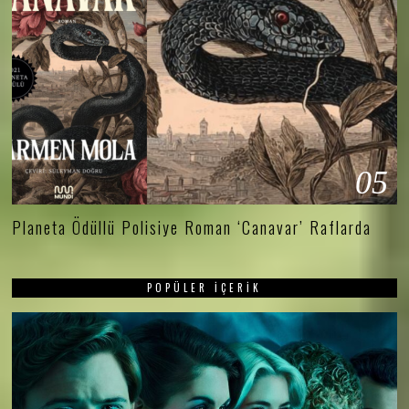
05
Planeta Ödüllü Polisiye Roman ‘Canavar’ Raflarda
POPÜLER İÇERIK