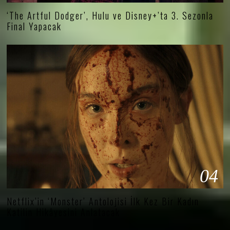
‘The Artful Dodger’, Hulu ve Disney+’ta 3. Sezonla
Final Yapacak
04
Netflix’in ‘Monster’ Antolojisi İlk Kez Bir Kadın
Katilin Hikâyesini Anlatacak