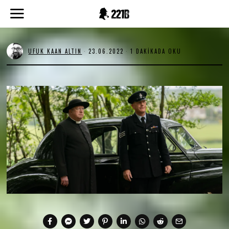
UFUK KAAN ALTIN
23.06.2022
2
1 DAKIKADA OKU
3
.
0
6
.
2
0
2
2