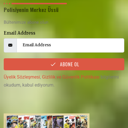
Polisiyenin Merkez Üssü
Bültenimize abone olun
Email Address
ABONE OL
Üyelik Sözleşmesi
,
Gizlilik ve Güvenlik Politikası
bilgilerini
okudum, kabul ediyorum.