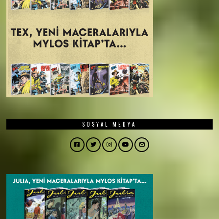
SOSYAL MEDYA
Facebook
Twitter
Instagram
YouTube
Email