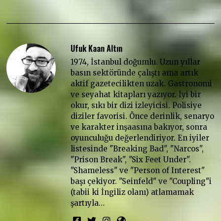
Ufuk Kaan Altın
1974, İstanbul doğumlu. Uzun yıllar
basın sektöründe çalıştı ama artık
aktif gazetecilikten uzak. Gastronomi
ve seyahat kitapları yazıyor. İyi bir
okur, sıkı bir dizi izleyicisi. Polisiye
diziler favorisi. Önce derinlik, senaryo
ve karakter inşaasına bakıyor, sonra
oyunculuğu değerlendiriyor. En iyiler
listesinde "Breaking Bad", "Narcos",
"Prison Break", "Six Feet Under".
"Shameless" ve "Person of Interest"
başı çekiyor. "Seinfeld" ve "Coupling"i
(tabii ki İngiliz olanı) atlamamak
şartıyla…