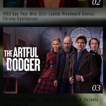
02
HBO’dan Yeni Mini Dizi: Louise Woodward Davası
Ekrana Uyarlanıyor
03
‘The Artful Dodger’, Hulu ve Disney+’ta 3. Sezonla
Final Yapacak