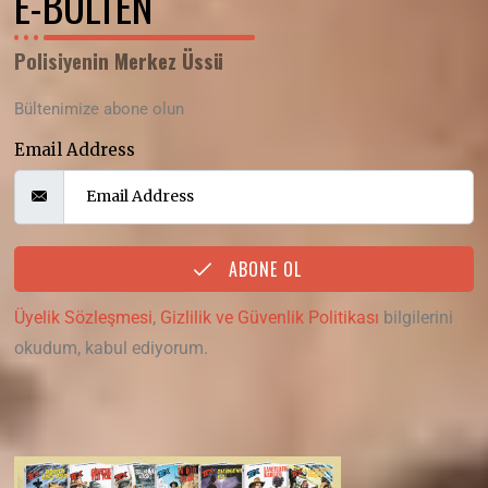
E-BÜLTEN
Polisiyenin Merkez Üssü
Bültenimize abone olun
Email Address
ABONE OL
Üyelik Sözleşmesi
,
Gizlilik ve Güvenlik Politikası
bilgilerini
okudum, kabul ediyorum.