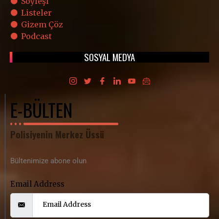
Söyleşi
Listeler
Gizem Çöz
Podcast
SOSYAL MEDYA
E-BÜLTEN
Polisiyenin Merkez Üssü
Bültenimize abone olun
Email Address