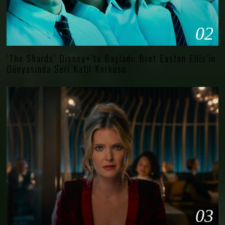
02
‘The Shards’ Disney+’ta Başladı: Bret Easton Ellis’in
Dünyasında Seri Katil Korkusu
03