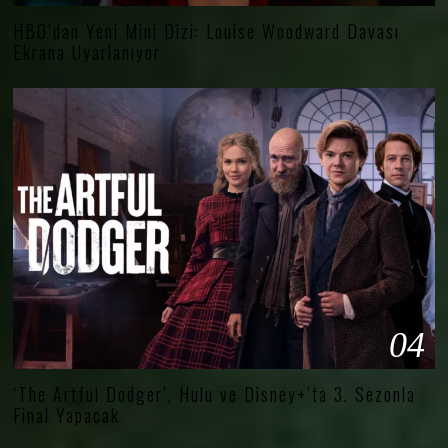
HBO’dan Yeni Mini Dizi: Louise Woodward Davası
Ekrana Uyarlanıyor
04
‘The Artful Dodger’, Hulu ve Disney+’ta 3. Sezonla
Final Yapacak