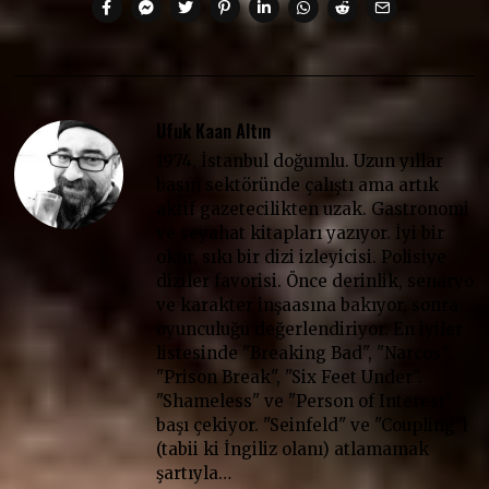
Ufuk Kaan Altın
1974, İstanbul doğumlu. Uzun yıllar
basın sektöründe çalıştı ama artık
aktif gazetecilikten uzak. Gastronomi
ve seyahat kitapları yazıyor. İyi bir
okur, sıkı bir dizi izleyicisi. Polisiye
diziler favorisi. Önce derinlik, senaryo
ve karakter inşaasına bakıyor, sonra
oyunculuğu değerlendiriyor. En iyiler
listesinde "Breaking Bad", "Narcos",
"Prison Break", "Six Feet Under".
"Shameless" ve "Person of Interest"
başı çekiyor. "Seinfeld" ve "Coupling"i
(tabii ki İngiliz olanı) atlamamak
şartıyla…