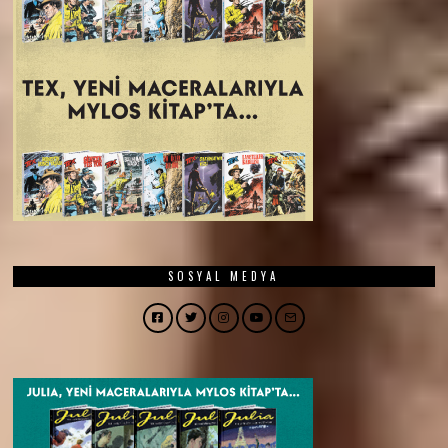
SOSYAL MEDYA
Facebook
Twitter
Instagram
YouTube
Email