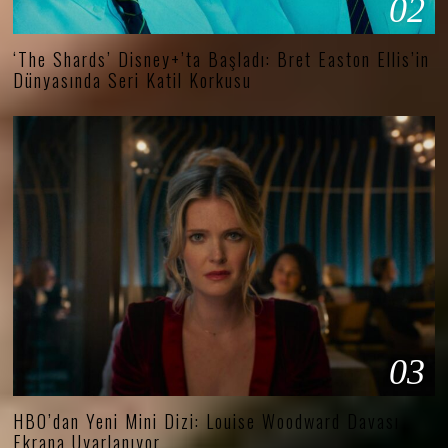
02
‘The Shards’ Disney+’ta Başladı: Bret Easton Ellis’in
Dünyasında Seri Katil Korkusu
03
HBO’dan Yeni Mini Dizi: Louise Woodward Davası
Ekrana Uyarlanıyor