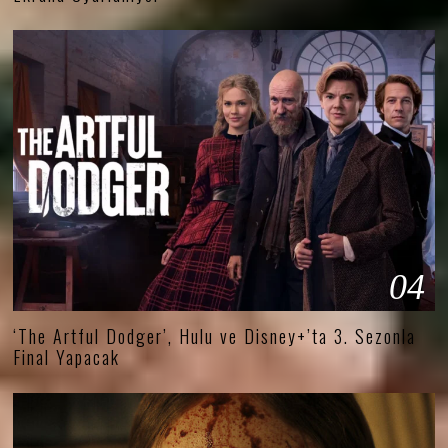
04
‘The Artful Dodger’, Hulu ve Disney+’ta 3. Sezonla
Final Yapacak