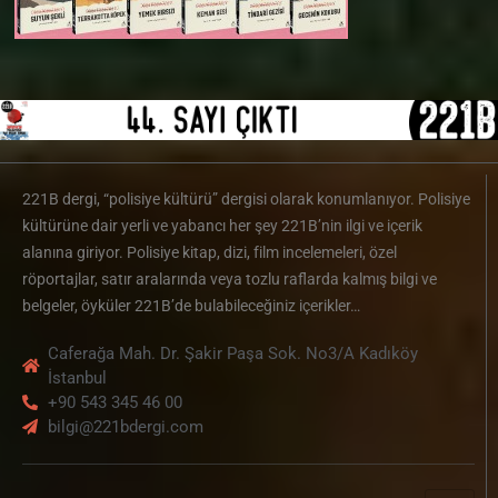
221B dergi, “polisiye kültürü” dergisi olarak konumlanıyor. Polisiye
kültürüne dair yerli ve yabancı her şey 221B’nin ilgi ve içerik
alanına giriyor. Polisiye kitap, dizi, film incelemeleri, özel
röportajlar, satır aralarında veya tozlu raflarda kalmış bilgi ve
belgeler, öyküler 221B’de bulabileceğiniz içerikler…
Caferağa Mah. Dr. Şakir Paşa Sok. No3/A Kadıköy
İstanbul
+90 543 345 46 00
bilgi@221bdergi.com