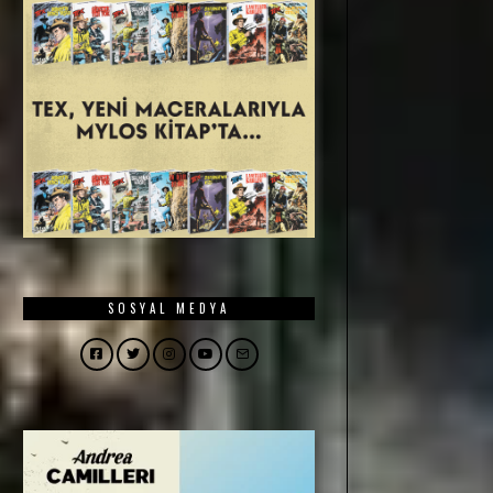
SOSYAL MEDYA
Facebook
Twitter
Instagram
YouTube
Email