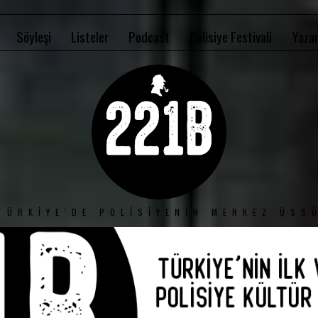
Söyleşi
Listeler
Podcast
Polisiye Festivali
Yazar
TÜRKIYE'DE POLISIYENIN MERKEZ ÜSS