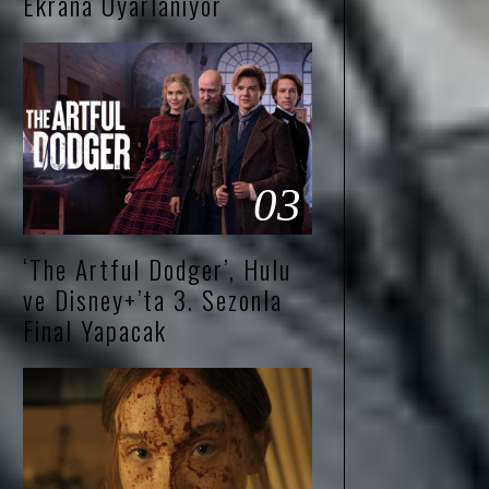
Ekrana Uyarlanıyor
03
‘The Artful Dodger’, Hulu
ve Disney+’ta 3. Sezonla
Final Yapacak