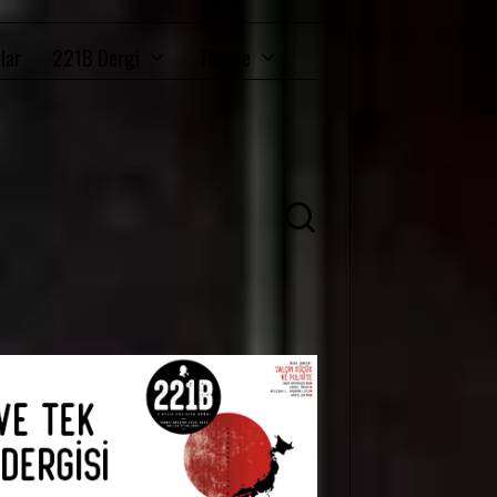
lar
221B Dergi
Türkçe
Ü