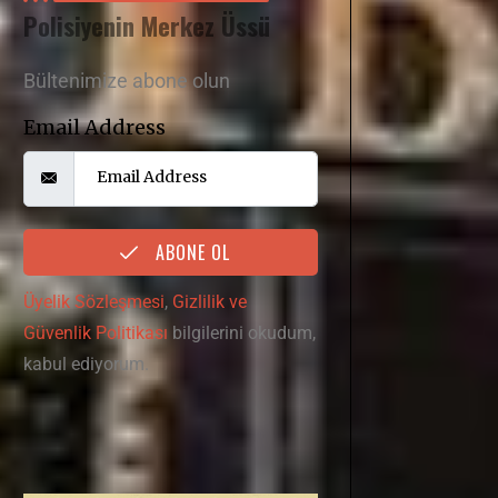
Polisiyenin Merkez Üssü
Bültenimize abone olun
Email Address
ABONE OL
Üyelik Sözleşmesi
,
Gizlilik ve
Güvenlik Politikası
bilgilerini okudum,
kabul ediyorum.