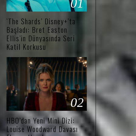
01
‘The Shards’ Disney+’ta
Başladı: Bret Easton
Ellis’in Dünyasında Seri
Katil Korkusu
02
HBO’dan Yeni Mini Dizi:
Louise Woodward Davası