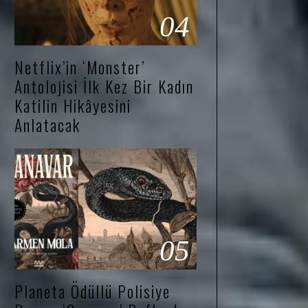
04
Netflix’in ‘Monster’
Antolojisi İlk Kez Bir Kadın
Katilin Hikâyesini
Anlatacak
05
Planeta Ödüllü Polisiye