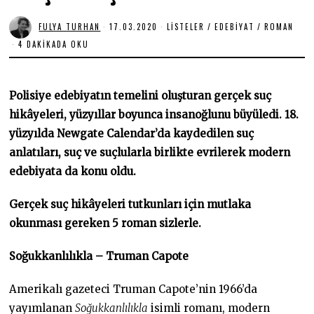
FULYA TURHAN
17.03.2020
2
LISTELER
/
EDEBIYAT
/
ROMAN
7
4 DAKIKADA OKU
.
0
6
.
2
Polisiye edebiyatın temelini oluşturan gerçek suç
0
2
hikâyeleri, yüzyıllar boyunca insanoğlunu büyüledi. 18.
0
yüzyılda Newgate Calendar’da kaydedilen suç
anlatıları, suç ve suçlularla birlikte evrilerek modern
edebiyata da konu oldu.
Gerçek suç hikâyeleri tutkunları için mutlaka
okunması gereken 5 roman sizlerle.
Soğukkanlılıkla – Truman Capote
Amerikalı gazeteci Truman Capote’nin 1966’da
yayımlanan
Soğukkanlılıkla
isimli romanı, modern