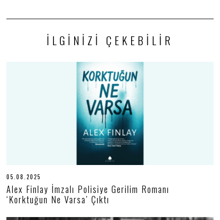
İLGINIZI ÇEKEBILIR
05.08.2025
0
5
Alex Finlay İmzalı Polisiye Gerilim Romanı
.
‘Korktuğun Ne Varsa’ Çıktı
0
8
.