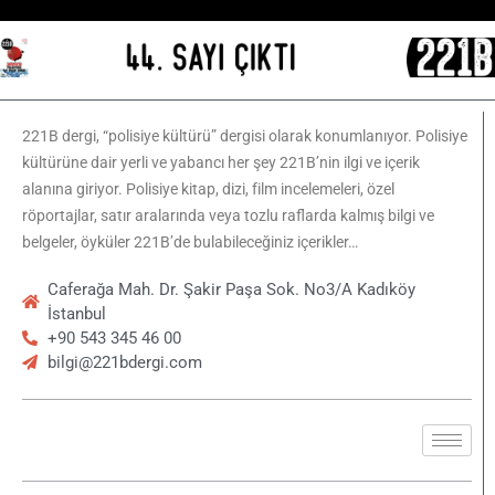
221B dergi, “polisiye kültürü” dergisi olarak konumlanıyor. Polisiye
kültürüne dair yerli ve yabancı her şey 221B’nin ilgi ve içerik
alanına giriyor. Polisiye kitap, dizi, film incelemeleri, özel
röportajlar, satır aralarında veya tozlu raflarda kalmış bilgi ve
belgeler, öyküler 221B’de bulabileceğiniz içerikler…
Caferağa Mah. Dr. Şakir Paşa Sok. No3/A Kadıköy
İstanbul
+90 543 345 46 00
bilgi@221bdergi.com