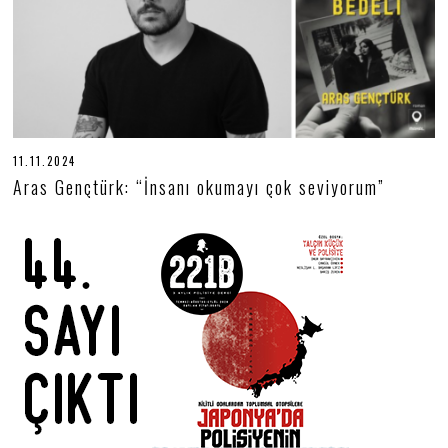
5
11.11.2024
1
1
Aras Gençtürk: “İnsanı okumayı çok seviyorum”
.
1
1
.
2
0
2
4