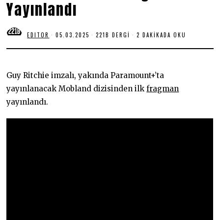
Yayınlandı
EDITOR
05.03.2025
0
221B DERGI
2 DAKIKADA OKU
5
.
0
3
.
Guy Ritchie imzalı, yakında Paramount+’ta
2
0
yayınlanacak Mobland dizisinden ilk
fragman
2
yayınlandı.
5