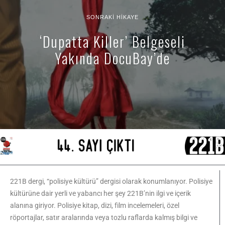
SONRAKI HIKAYE
‘Dupatta Killer’ Belgeseli
Yakında DocuBay’de
221B dergi, “polisiye kültürü” dergisi olarak konumlanıyor. Polisiye
kültürüne dair yerli ve yabancı her şey 221B’nin ilgi ve içerik
alanına giriyor. Polisiye kitap, dizi, film incelemeleri, özel
röportajlar, satır aralarında veya tozlu raflarda kalmış bilgi ve