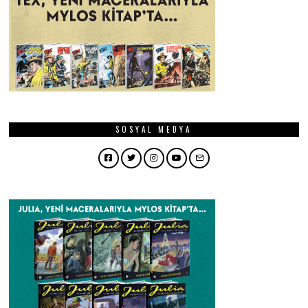
SOSYAL MEDYA
Facebook
Twitter
Instagram
YouTube
Email