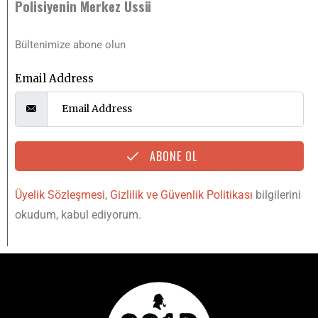
Polisiyenin Merkez Üssü
Bültenimize abone olun
Email Address
ABONE OL
Üyelik Sözleşmesi
,
Gizlilik ve Güvenlik Politikası
bilgilerini
okudum, kabul ediyorum.