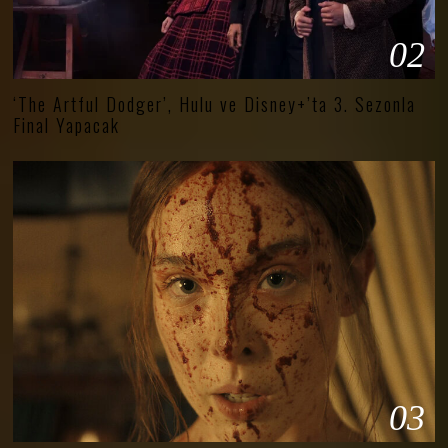
02
‘The Artful Dodger’, Hulu ve Disney+’ta 3. Sezonla
Final Yapacak
03