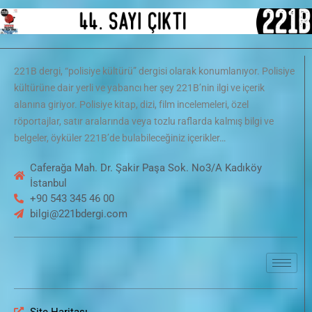
221B dergi, “polisiye kültürü” dergisi olarak konumlanıyor. Polisiye
kültürüne dair yerli ve yabancı her şey 221B’nin ilgi ve içerik
alanına giriyor. Polisiye kitap, dizi, film incelemeleri, özel
röportajlar, satır aralarında veya tozlu raflarda kalmış bilgi ve
belgeler, öyküler 221B’de bulabileceğiniz içerikler…
Caferağa Mah. Dr. Şakir Paşa Sok. No3/A Kadıköy
İstanbul
+90 543 345 46 00
bilgi@221bdergi.com
Site Haritası