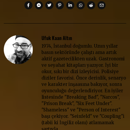
Ufuk Kaan Altın
1974, İstanbul doğumlu. Uzun yıllar
basın sektöründe çalıştı ama artık
aktif gazetecilikten uzak. Gastronomi
ve seyahat kitapları yazıyor. İyi bir
okur, sıkı bir dizi izleyicisi. Polisiye
diziler favorisi. Önce derinlik, senaryo
ve karakter inşaasına bakıyor, sonra
oyunculuğu değerlendiriyor. En iyiler
listesinde "Breaking Bad", "Narcos",
"Prison Break", "Six Feet Under".
"Shameless" ve "Person of Interest"
başı çekiyor. "Seinfeld" ve "Coupling"i
(tabii ki İngiliz olanı) atlamamak
şartıyla…