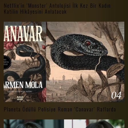
Netflix’in ‘Monster’ Antolojisi İlk Kez Bir Kadın
Katilin Hikâyesini Anlatacak
04
Planeta Ödüllü Polisiye Roman ‘Canavar’ Raflarda