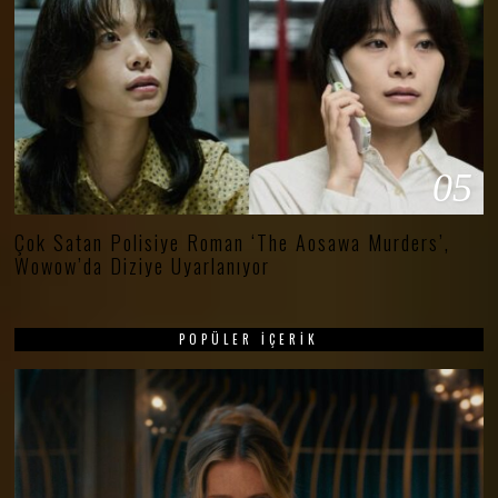
05
Çok Satan Polisiye Roman ‘The Aosawa Murders’,
Wowow’da Diziye Uyarlanıyor
POPÜLER İÇERIK