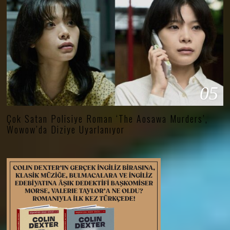
05
Çok Satan Polisiye Roman ‘The Aosawa Murders’,
Wowow’da Diziye Uyarlanıyor