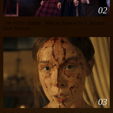
02
‘The Artful Dodger’, Hulu ve Disney+’ta 3. Sezonla
Final Yapacak
03