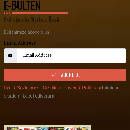
E-BÜLTEN
Polisiyenin Merkez Üssü
Bültenimize abone olun
Email Address
ABONE OL
Üyelik Sözleşmesi
,
Gizlilik ve Güvenlik Politikası
bilgilerini
okudum, kabul ediyorum.