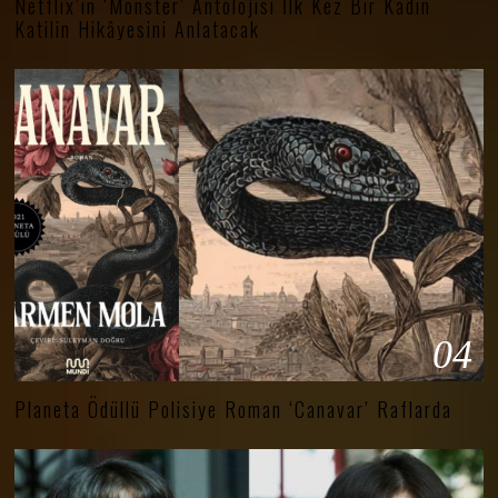
Netflix’in ‘Monster’ Antolojisi İlk Kez Bir Kadın
Katilin Hikâyesini Anlatacak
04
Planeta Ödüllü Polisiye Roman ‘Canavar’ Raflarda