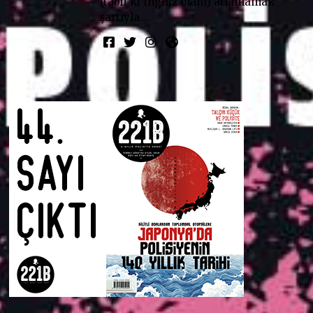
(tabii ki İngiliz olanı) atlamamak
şartıyla…