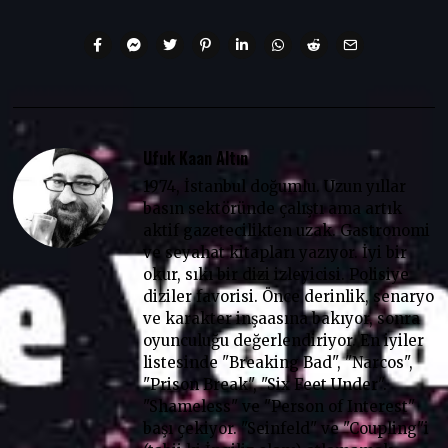
Ufuk Kaan Altın
1974, İstanbul doğumlu. Uzun yıllar
basın sektöründe çalıştı ama artık
aktif gazetecilikten uzak. Gastronomi
ve seyahat kitapları yazıyor. İyi bir
okur, sıkı bir dizi izleyicisi. Polisiye
diziler favorisi. Önce derinlik, senaryo
ve karakter inşaasına bakıyor, sonra
oyunculuğu değerlendiriyor. En iyiler
listesinde "Breaking Bad", "Narcos",
"Prison Break", "Six Feet Under".
"Shameless" ve "Person of Interest"
başı çekiyor. "Seinfeld" ve "Coupling"i