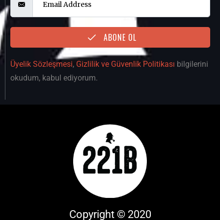
ABONE OL
Üyelik Sözleşmesi
,
Gizlilik ve Güvenlik Politikası
bilgilerini
okudum, kabul ediyorum.
Copyright © 2020