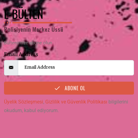
E-BÜLTEN
Polisiyenin Merkez Üssü
Bültenimize abone olun
Email Address
ABONE OL
Üyelik Sözleşmesi
,
Gizlilik ve Güvenlik Politikası
bilgilerini
okudum, kabul ediyorum.