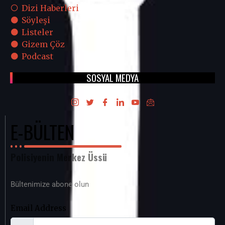
Dizi Haberleri
Söyleşi
Listeler
Gizem Çöz
Podcast
SOSYAL MEDYA
E-BÜLTEN
Polisiyenin Merkez Üssü
Bültenimize abone olun
Email Address