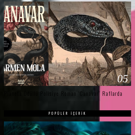
05
Planeta Ödüllü Polisiye Roman ‘Canavar’ Raflarda
POPÜLER İÇERIK