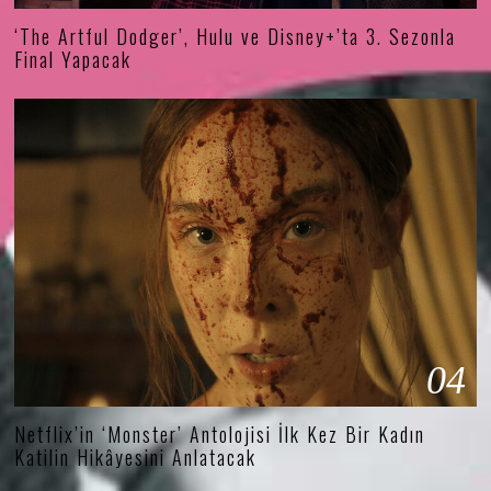
‘The Artful Dodger’, Hulu ve Disney+’ta 3. Sezonla
Final Yapacak
04
Netflix’in ‘Monster’ Antolojisi İlk Kez Bir Kadın
Katilin Hikâyesini Anlatacak