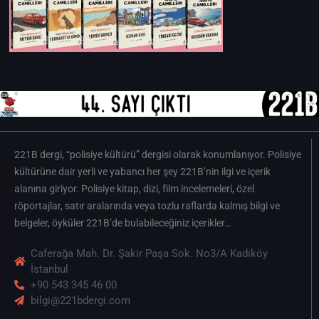
221B dergi, “polisiye kültürü” dergisi olarak konumlanıyor. Polisiye
kültürüne dair yerli ve yabancı her şey 221B’nin ilgi ve içerik
alanına giriyor. Polisiye kitap, dizi, film incelemeleri, özel
röportajlar, satır aralarında veya tozlu raflarda kalmış bilgi ve
belgeler, öyküler 221B’de bulabileceğiniz içerikler…
Caferağa Mah. Dr. Şakir Paşa Sok. No3/A Kadıköy
İstanbul
+90 543 345 46 00
bilgi@221bdergi.com