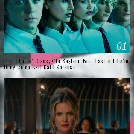
01
‘The Shards’ Disney+’ta Başladı: Bret Easton Ellis’in
Dünyasında Seri Katil Korkusu