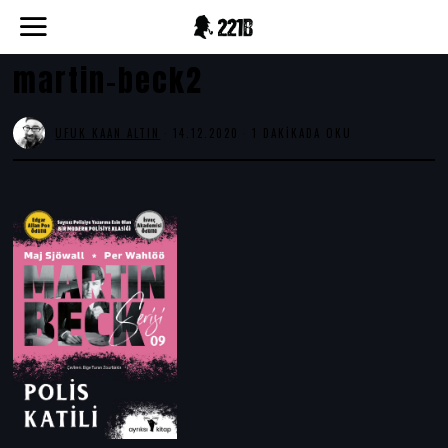
martin-beck2
UFUK KAAN ALTIN
14.12.2020
1 DAKIKADA OKU