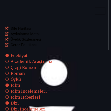
Site Haritası
Aydınlatma Metni
Üyelik Sözleşmesi
Çerez Politikası
Edebiyat
Akademik Araştırma
Çizgi Roman
Roman
Öykü
Film
Film İncelemeleri
Film Haberleri
Dizi
Dizi İncelemeleri