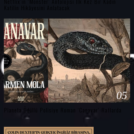
Netflix’in ‘Monster’ Antolojisi İlk Kez Bir Kadın
Katilin Hikâyesini Anlatacak
05
Planeta Ödüllü Polisiye Roman ‘Canavar’ Raflarda