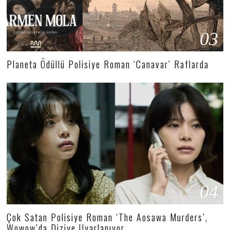
03
Planeta Ödüllü Polisiye Roman ‘Canavar’ Raflarda
04
Çok Satan Polisiye Roman ‘The Aosawa Murders’,
Wowow’da Diziye Uyarlanıyor