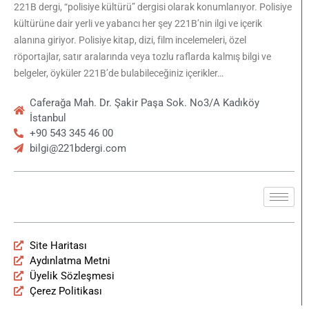
221B dergi, “polisiye kültürü” dergisi olarak konumlanıyor. Polisiye
kültürüne dair yerli ve yabancı her şey 221B’nin ilgi ve içerik
alanına giriyor. Polisiye kitap, dizi, film incelemeleri, özel
röportajlar, satır aralarında veya tozlu raflarda kalmış bilgi ve
belgeler, öyküler 221B’de bulabileceğiniz içerikler…
Caferağa Mah. Dr. Şakir Paşa Sok. No3/A Kadıköy
İstanbul
+90 543 345 46 00
bilgi@221bdergi.com
Site Haritası
Aydınlatma Metni
Üyelik Sözleşmesi
Çerez Politikası