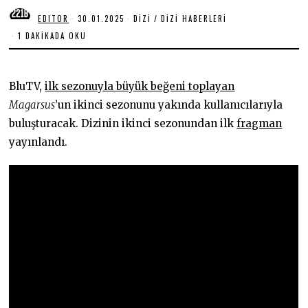
EDITOR
30.01.2025
3
DIZI
/
DIZI HABERLERI
0
1 DAKIKADA OKU
.
0
1
.
2
BluTV,
ilk sezonuyla büyük beğeni toplayan
0
2
Magarsus
’un ikinci sezonunu yakında kullanıcılarıyla
5
buluşturacak. Dizinin ikinci sezonundan ilk
fragman
yayınlandı.