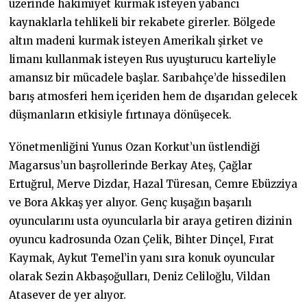
üzerinde hakimiyet kurmak isteyen yabancı
kaynaklarla tehlikeli bir rekabete girerler. Bölgede
altın madeni kurmak isteyen Amerikalı şirket ve
limanı kullanmak isteyen Rus uyuşturucu karteliyle
amansız bir mücadele başlar. Sarıbahçe’de hissedilen
barış atmosferi hem içeriden hem de dışarıdan gelecek
düşmanların etkisiyle fırtınaya dönüşecek.
Yönetmenliğini Yunus Ozan Korkut’un üstlendiği
Magarsus’un başrollerinde Berkay Ateş, Çağlar
Ertuğrul, Merve Dizdar, Hazal Türesan, Cemre Ebüzziya
ve Bora Akkaş yer alıyor. Genç kuşağın başarılı
oyuncularını usta oyuncularla bir araya getiren dizinin
oyuncu kadrosunda Ozan Çelik, Bihter Dinçel, Fırat
Kaymak, Aykut Temel’in yanı sıra konuk oyuncular
olarak Sezin Akbaşoğulları, Deniz Celiloğlu, Vildan
Atasever de yer alıyor.