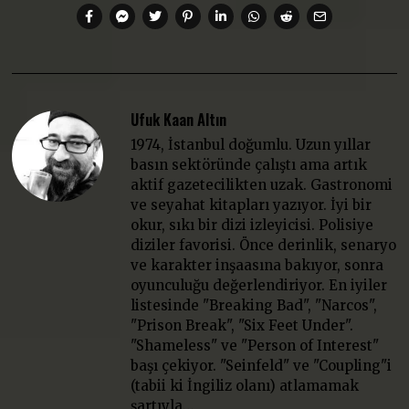
Ufuk Kaan Altın
1974, İstanbul doğumlu. Uzun yıllar
basın sektöründe çalıştı ama artık
aktif gazetecilikten uzak. Gastronomi
ve seyahat kitapları yazıyor. İyi bir
okur, sıkı bir dizi izleyicisi. Polisiye
diziler favorisi. Önce derinlik, senaryo
ve karakter inşaasına bakıyor, sonra
oyunculuğu değerlendiriyor. En iyiler
listesinde "Breaking Bad", "Narcos",
"Prison Break", "Six Feet Under".
"Shameless" ve "Person of Interest"
başı çekiyor. "Seinfeld" ve "Coupling"i
(tabii ki İngiliz olanı) atlamamak
şartıyla…