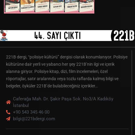
221B dergi, “polisiye kültürü” dergisi olarak konumlanıyor. Polisiye
kültürüne dair yerli ve yabancı her şey 221B’nin ilgi ve içerik
alanına giriyor. Polisiye kitap, dizi, film incelemeleri, özel
röportajlar, satır aralarında veya tozlu raflarda kalmış bilgi ve
belgeler, öyküler 221B’de bulabileceğiniz içerikler…
Caferağa Mah. Dr. Şakir Paşa Sok. No3/A Kadıköy
İstanbul
+90 543 345 46 00
bilgi@221bdergi.com