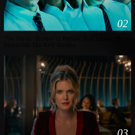
02
‘The Shards’ Disney+’ta Başladı: Bret Easton Ellis’in
Dünyasında Seri Katil Korkusu
03