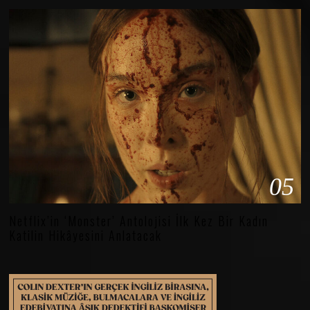
05
Netflix’in ‘Monster’ Antolojisi İlk Kez Bir Kadın
Katilin Hikâyesini Anlatacak