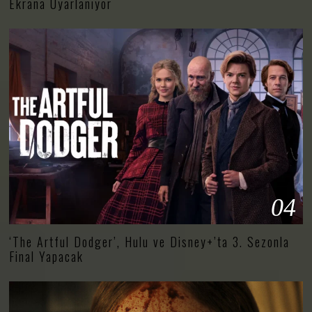
Ekrana Uyarlanıyor
04
‘The Artful Dodger’, Hulu ve Disney+’ta 3. Sezonla
Final Yapacak