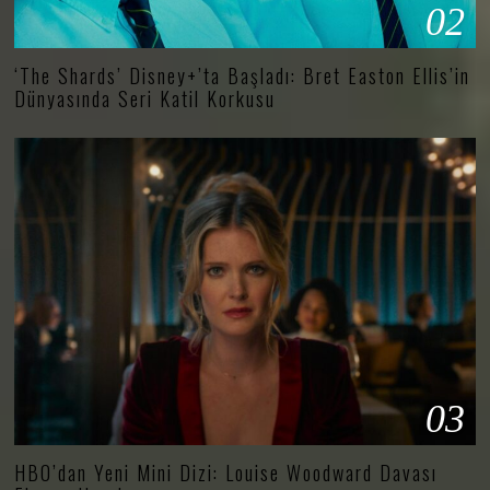
02
‘The Shards’ Disney+’ta Başladı: Bret Easton Ellis’in
Dünyasında Seri Katil Korkusu
03
HBO’dan Yeni Mini Dizi: Louise Woodward Davası