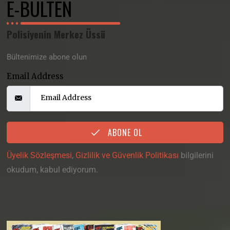
E-BÜLTEN
Polisiyenin Merkez Üssü
Bültenimize abone olun
Email Address
ABONE OL
Üyelik Sözleşmesi
,
Gizlilik ve Güvenlik Politikası
bilgilerini
okudum, kabul ediyorum.