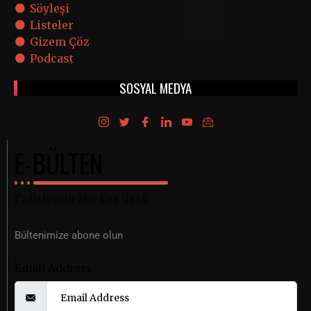
Söyleşi
Listeler
Gizem Çöz
Podcast
SOSYAL MEDYA
E-BÜLTEN
Polisiyenin Merkez Üssü
Bültenimize abone olun
Email Address