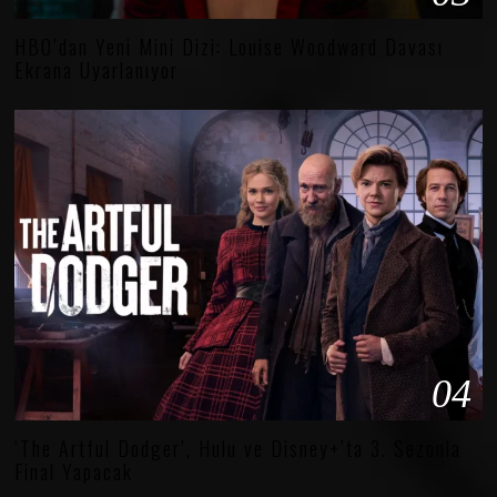
HBO’dan Yeni Mini Dizi: Louise Woodward Davası
Ekrana Uyarlanıyor
04
‘The Artful Dodger’, Hulu ve Disney+’ta 3. Sezonla
Final Yapacak