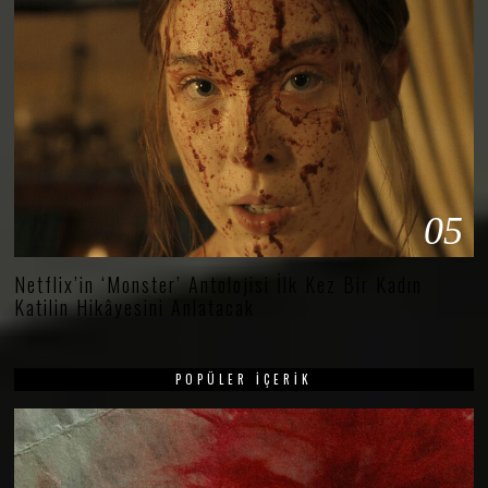
05
Netflix’in ‘Monster’ Antolojisi İlk Kez Bir Kadın
Katilin Hikâyesini Anlatacak
POPÜLER İÇERIK