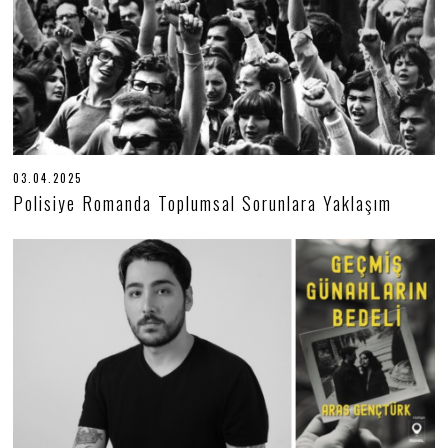
03.04.2025
0
3
Polisiye Romanda Toplumsal Sorunlara Yaklaşım
.
0
4
.
2
0
2
5