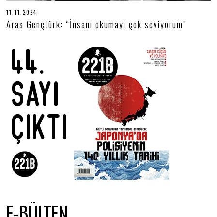
11.11.2024
1
1
Aras Gençtürk: “İnsanı okumayı çok seviyorum”
.
1
1
.
2
0
2
4
E-BÜLTEN