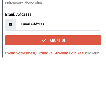
Copyright © 2020
221B Dergi bir
Mylos Yayın
Grubu
markasıdır. Tüm Hakları Saklıdır.
Designed & Developed by
Hip Medya
YUKARI
IŞINLAN