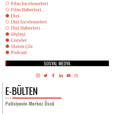
Bültenimize abone olun
Email Address
ABONE OL
Üyelik Sözleşmesi
,
Gizlilik ve Güvenlik Politikası
bilgilerini
okudum, kabul ediyorum.