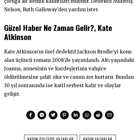
çocuğa ait kemik kalıntıları bulunur. Dedektif Müfettiş
Nelson, Ruth Galloway’den yardım ister.
Güzel Haber Ne Zaman Gelir?, Kate
Atkinson
Kate Atkinson’ın özel dedektif Jackson Brodie’yi konu
alan üçüncü romanı 2008’de yayımlandı. Altı yaşındaki
Joanna, annesinin ve kardeşlerinin vahşice
öldürülmesine şahit olur ve canını zor kurtarır. Bundan
30 yıl sonrasında ise katil serbest kalır ve olaylar
gelişir.
KADIN POLISIYE YAZARLAR
KADIN YAZARLAR