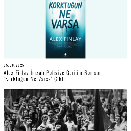
05.08.2025
0
5
Alex Finlay İmzalı Polisiye Gerilim Romanı
.
‘Korktuğun Ne Varsa’ Çıktı
0
8
.
2
0
2
5