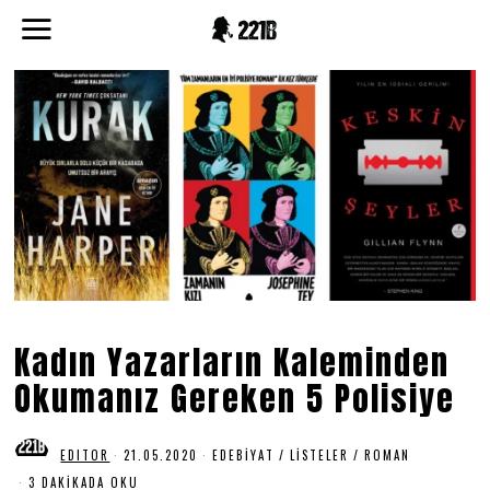
Kadın Yazarların Kaleminden
Okumanız Gereken 5 Polisiye
EDITOR
21.05.2020
0
EDEBIYAT
/
LISTELER
/
ROMAN
2
3 DAKIKADA OKU
.