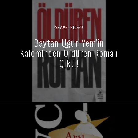
ÖNCEKI HIKAYE
Baytan Uğur Yem'in
Kaleminden Öldüren Roman
Çıktı!