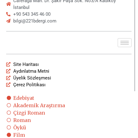
Öykü
Film
Film İncelemeleri
Film Haberleri
Dizi
Dizi İncelemeleri
Dizi Haberleri
Söyleşi
Listeler
Gizem Çöz
Podcast
SOSYAL MEDYA
E-BÜLTEN
Polisiyenin Merkez Üssü