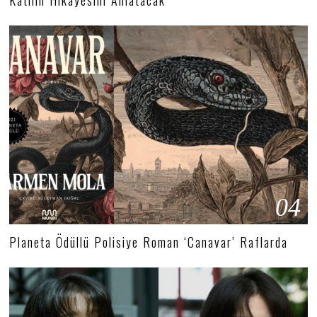
Katilin Hikâyesini Anlatacak
04
Planeta Ödüllü Polisiye Roman ‘Canavar’ Raflarda