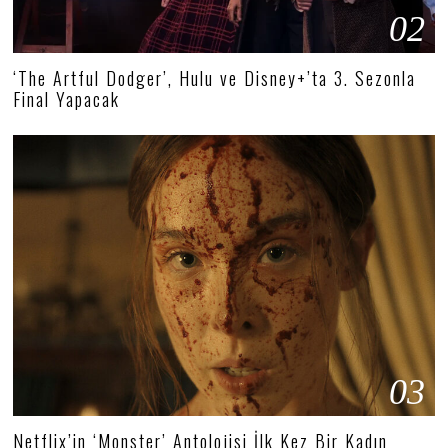
02
‘The Artful Dodger’, Hulu ve Disney+’ta 3. Sezonla
Final Yapacak
03
Netflix’in ‘Monster’ Antolojisi İlk Kez Bir Kadın