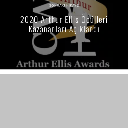
SONRAKI HIKAYE
2020 Arthur Ellis Ödülleri
Kazananları Açıklandı
221B dergi, “polisiye kültürü” dergisi olarak konumlanıyor. Polisiye
kültürüne dair yerli ve yabancı her şey 221B’nin ilgi ve içerik
alanına giriyor. Polisiye kitap, dizi, film incelemeleri, özel
röportajlar, satır aralarında veya tozlu raflarda kalmış bilgi ve
belgeler, öyküler 221B’de bulabileceğiniz içerikler…