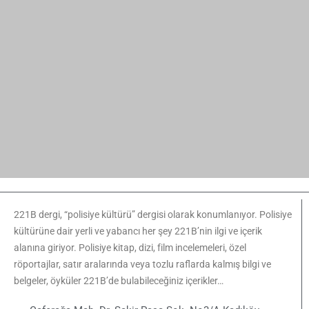
Caferağa Mah. Dr. Şakir Paşa Sok. No3/A Kadıköy
İstanbul
+90 543 345 46 00
bilgi@221bdergi.com
Site Haritası
Aydınlatma Metni
Üyelik Sözleşmesi
Çerez Politikası
Edebiyat
Akademik Araştırma
Çizgi Roman
Roman