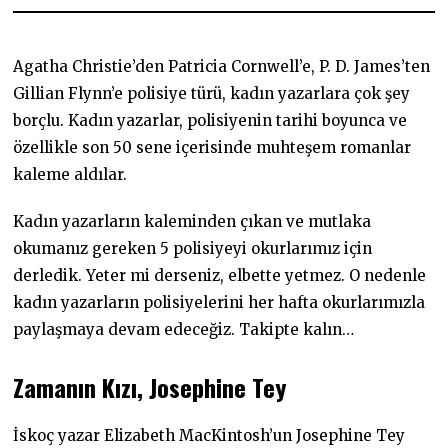
0
7
.
2
Agatha Christie’den Patricia Cornwell’e, P. D. James’ten
0
2
Gillian Flynn’e polisiye türü, kadın yazarlara çok şey
0
borçlu. Kadın yazarlar, polisiyenin tarihi boyunca ve
özellikle son 50 sene içerisinde muhteşem romanlar
kaleme aldılar.
Kadın yazarların kaleminden çıkan ve mutlaka
okumanız gereken 5 polisiyeyi okurlarımız için
derledik. Yeter mi derseniz, elbette yetmez. O nedenle
kadın yazarların polisiyelerini her hafta okurlarımızla
paylaşmaya devam edeceğiz. Takipte kalın…
Zamanın Kızı, Josephine Tey
İskoç yazar Elizabeth MacKintosh’un Josephine Tey