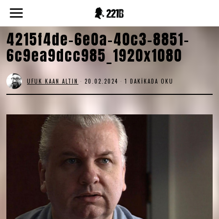
4215f4de-6e0a-40c3-8851-
6c9ea9dcc985_1920x1080
UFUK KAAN ALTIN
20.02.2024
1 DAKIKADA OKU