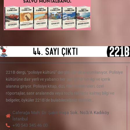
221B dergi, “polisiye kültürü” dergisi olarak konumlanıyor. Polisiye
kültürüne dair yerli ve yabancı her şey 221B’nin ilgi ve içerik
alanına giriyor. Polisiye kitap, dizi, film incelemeleri, özel
röportajlar, satır aralarında veya tozlu raflarda kalmış bilgi ve
belgeler, öyküler 221B’de bulabileceğiniz içerikler…
Caferağa Mah. Dr. Şakir Paşa Sok. No3/A Kadıköy
İstanbul
+90 543 345 46 00