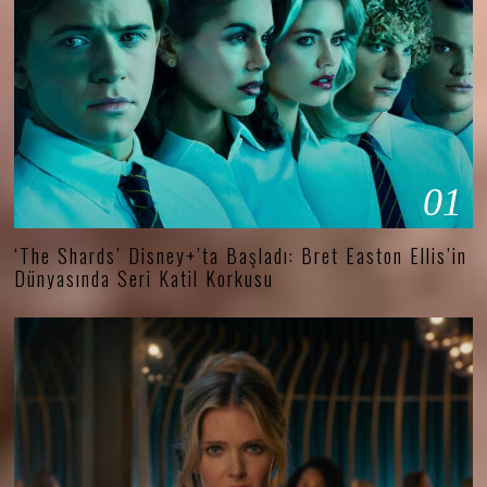
01
‘The Shards’ Disney+’ta Başladı: Bret Easton Ellis’in
Dünyasında Seri Katil Korkusu