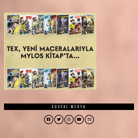
SOSYAL MEDYA
Facebook
Twitter
Instagram
YouTube
Email