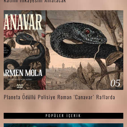
Katilin Hikâyesini Anlatacak
05
Planeta Ödüllü Polisiye Roman ‘Canavar’ Raflarda
POPÜLER İÇERIK