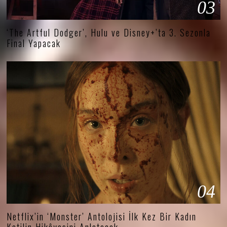
03
‘The Artful Dodger’, Hulu ve Disney+’ta 3. Sezonla
Final Yapacak
04
Netflix’in ‘Monster’ Antolojisi İlk Kez Bir Kadın