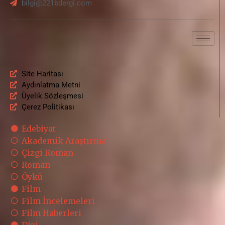
bilgi@221bdergi.com
Site Haritası
Aydınlatma Metni
Üyelik Sözleşmesi
Çerez Politikası
Edebiyat
Akademik Araştırma
Çizgi Roman
Roman
Öykü
Film
Film İncelemeleri
Film Haberleri
Dizi