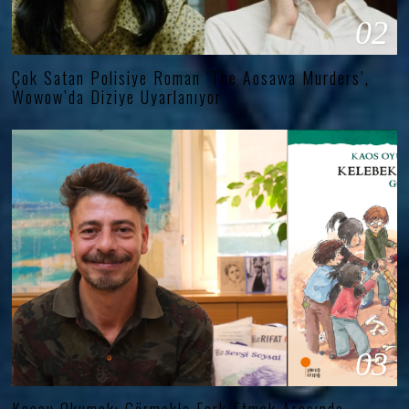
02
Çok Satan Polisiye Roman ‘The Aosawa Murders’,
Wowow’da Diziye Uyarlanıyor
03