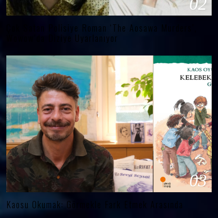
02
Çok Satan Polisiye Roman ‘The Aosawa Murders’,
Wowow’da Diziye Uyarlanıyor
03
Kaosu Okumak: Görmekle Fark Etmek Arasında