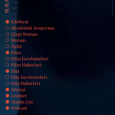
Üyelik Sözleşmesi
Çerez Politikası
Edebiyat
Akademik Araştırma
Çizgi Roman
Roman
Öykü
Film
Film İncelemeleri
Film Haberleri
Dizi
Dizi İncelemeleri
Dizi Haberleri
Söyleşi
Listeler
Gizem Çöz
Podcast