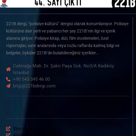
221B dergi, “polisiye kültürü” dergisi olarak konumlanıyor. Polisiye
kültürüne dair yerli ve yabancı her şey 221B’nin ilgi ve içerik
alanına giriyor. Polisiye kitap, dizi, film incelemeleri, özel
röportajlar, satır aralarında veya tozlu raflarda kalmış bilgi ve
belgeler, öyküler 221B’de bulabileceğiniz içerikler…
Caferağa Mah. Dr. Şakir Paşa Sok. No3/A Kadıköy
İstanbul
+90 543 345 46 00
bilgi@221bdergi.com
Site Haritası
Aydınlatma Metni