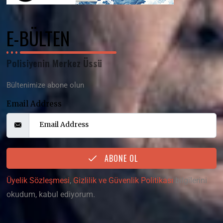
E-BÜLTEN
Polisiyenin Merkez Üssü
Bültenimize abone olun
Email Address
ABONE OL
Üyelik Sözleşmesi
,
Gizlilik ve Güvenlik Politikası
bilgilerini
okudum, kabul ediyorum.