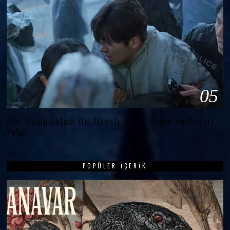
05
The Manipulated: Bir Hayatı Yok Etmenin En Sessiz
Yolu
POPÜLER İÇERIK