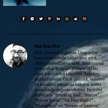
Ufuk Kaan Altın
1974, İstanbul doğumlu. Uzun yıllar
basın sektöründe çalıştı ama artık
aktif gazetecilikten uzak. Gastronomi
ve seyahat kitapları yazıyor. İyi bir
okur, sıkı bir dizi izleyicisi. Polisiye
diziler favorisi. Önce derinlik, senaryo
ve karakter inşaasına bakıyor, sonra
oyunculuğu değerlendiriyor. En iyiler
listesinde "Breaking Bad", "Narcos",
"Prison Break", "Six Feet Under".
"Shameless" ve "Person of Interest"