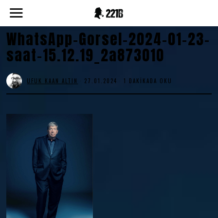
WhatsApp-Gorsel-2024-01-23-
saat-15.12.19_2a873010
UFUK KAAN ALTIN
27.01.2024
1 DAKIKADA OKU