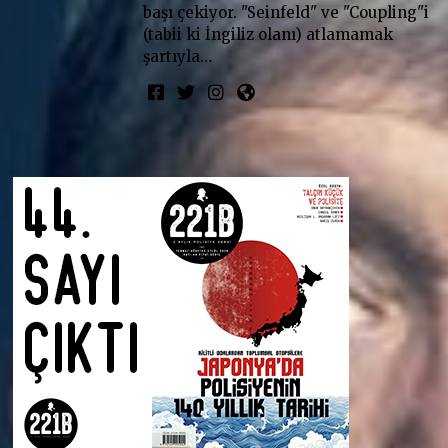
başı çekiyor. "Seinfeld" ve "Coupling"i
(tabii ki İngiliz olanı) atlamamak
şartıyla…