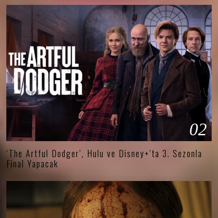
02
‘The Artful Dodger’, Hulu ve Disney+’ta 3. Sezonla
Final Yapacak