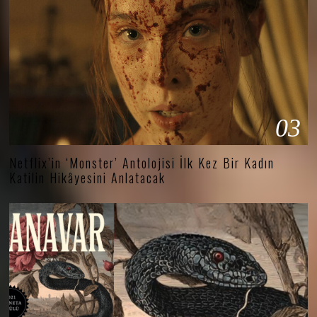
03
Netflix’in ‘Monster’ Antolojisi İlk Kez Bir Kadın
Katilin Hikâyesini Anlatacak