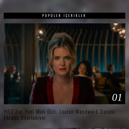
POPÜLER İÇERIKLER
01
HBO’dan Yeni Mini Dizi: Louise Woodward Davası
Ekrana Uyarlanıyor