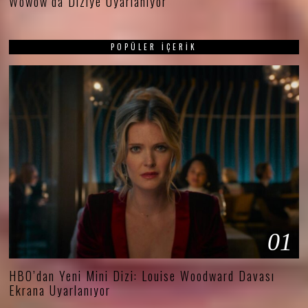
Wowow’da Diziye Uyarlanıyor
POPÜLER İÇERIK
01
HBO’dan Yeni Mini Dizi: Louise Woodward Davası
Ekrana Uyarlanıyor