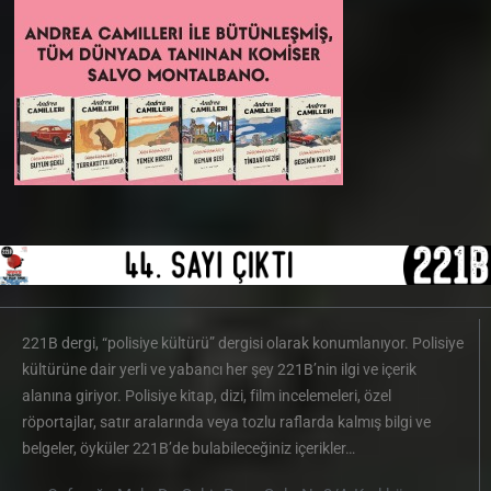
221B dergi, “polisiye kültürü” dergisi olarak konumlanıyor. Polisiye
kültürüne dair yerli ve yabancı her şey 221B’nin ilgi ve içerik
alanına giriyor. Polisiye kitap, dizi, film incelemeleri, özel
röportajlar, satır aralarında veya tozlu raflarda kalmış bilgi ve
belgeler, öyküler 221B’de bulabileceğiniz içerikler…