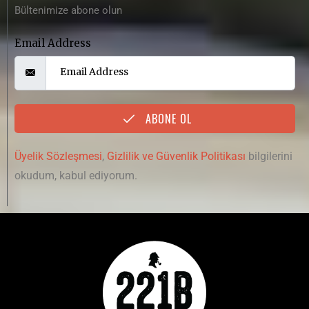
Bültenimize abone olun
Email Address
ABONE OL
Üyelik Sözleşmesi
,
Gizlilik ve Güvenlik Politikası
bilgilerini
okudum, kabul ediyorum.