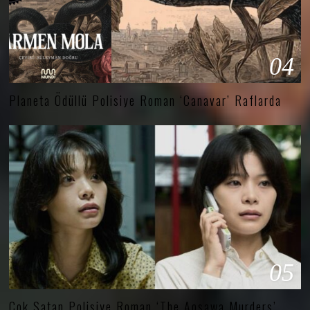
04
Planeta Ödüllü Polisiye Roman ‘Canavar’ Raflarda
05
Çok Satan Polisiye Roman ‘The Aosawa Murders’,