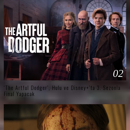
02
‘The Artful Dodger’, Hulu ve Disney+’ta 3. Sezonla
Final Yapacak