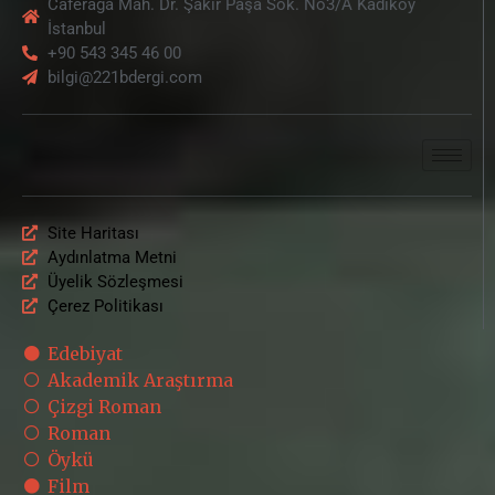
Caferağa Mah. Dr. Şakir Paşa Sok. No3/A Kadıköy
İstanbul
+90 543 345 46 00
bilgi@221bdergi.com
Site Haritası
Aydınlatma Metni
Üyelik Sözleşmesi
Çerez Politikası
Edebiyat
Akademik Araştırma
Çizgi Roman
Roman
Öykü
Film