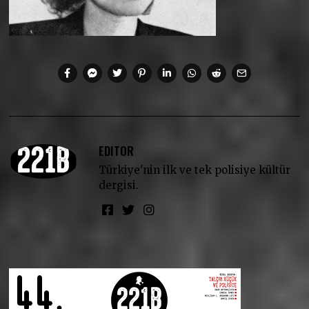
EDITOR
Türkiye'nin ilk ve tek polisiye kültür
dergisi.