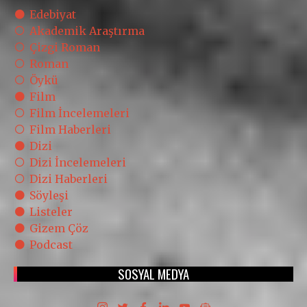
Edebiyat
Akademik Araştırma
Çizgi Roman
Roman
Öykü
Film
Film İncelemeleri
Film Haberleri
Dizi
Dizi İncelemeleri
Dizi Haberleri
Söyleşi
Listeler
Gizem Çöz
Podcast
SOSYAL MEDYA