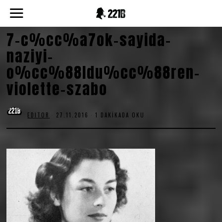
7-c%cc%a7ok-sayida-
naziyi-
o%cc%88ldu%cc%88ren-
violette-szabo
EDITOR
27.11.2016
1 DAKIKADA OKU