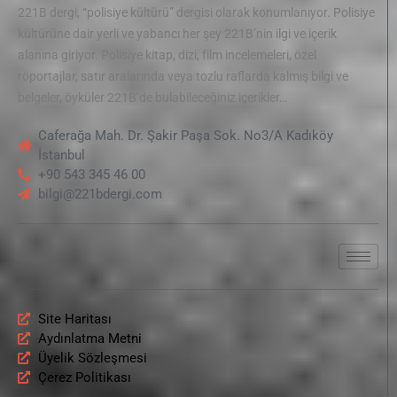
221B dergi, “polisiye kültürü” dergisi olarak konumlanıyor. Polisiye
kültürüne dair yerli ve yabancı her şey 221B’nin ilgi ve içerik
alanına giriyor. Polisiye kitap, dizi, film incelemeleri, özel
röportajlar, satır aralarında veya tozlu raflarda kalmış bilgi ve
belgeler, öyküler 221B’de bulabileceğiniz içerikler…
Caferağa Mah. Dr. Şakir Paşa Sok. No3/A Kadıköy
İstanbul
+90 543 345 46 00
bilgi@221bdergi.com
Site Haritası
Aydınlatma Metni
Üyelik Sözleşmesi
Çerez Politikası