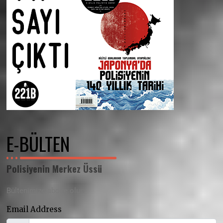
E-BÜLTEN
Polisiyenin Merkez Üssü
Bültenimize abone olun
Email Address