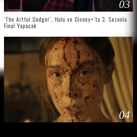
03
‘The Artful Dodger’, Hulu ve Disney+’ta 3. Sezonla
Final Yapacak
04
Netflix’in ‘Monster’ Antolojisi İlk Kez Bir Kadın
Katilin Hikâyesini Anlatacak