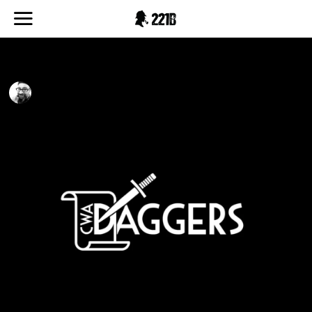
hançer ödülleri
UFUK KAAN ALTIN
14.05.2022
1 DAKIKADA OKU