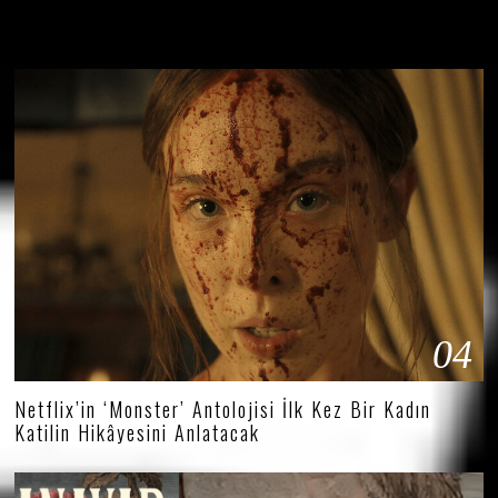
‘The Artful Dodger’, Hulu ve Disney+’ta 3. Sezonla
Final Yapacak
04
Netflix’in ‘Monster’ Antolojisi İlk Kez Bir Kadın
Katilin Hikâyesini Anlatacak