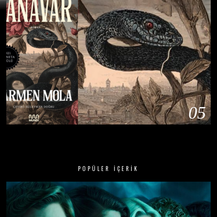
05
Planeta Ödüllü Polisiye Roman ‘Canavar’ Raflarda
POPÜLER İÇERIK