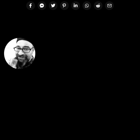
Ufuk Kaan Altın
1974, İstanbul doğumlu. Uzun yıllar
basın sektöründe çalıştı ama artık
aktif gazetecilikten uzak. Gastronomi
ve seyahat kitapları yazıyor. İyi bir
okur, sıkı bir dizi izleyicisi. Polisiye
diziler favorisi. Önce derinlik, senaryo
ve karakter inşaasına bakıyor, sonra
oyunculuğu değerlendiriyor. En iyiler
listesinde "Breaking Bad", "Narcos",
"Prison Break", "Six Feet Under".
"Shameless" ve "Person of Interest"
başı çekiyor. "Seinfeld" ve "Coupling"i
(tabii ki İngiliz olanı) atlamamak
şartıyla…