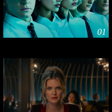
01
‘The Shards’ Disney+’ta Başladı: Bret Easton Ellis’in
Dünyasında Seri Katil Korkusu