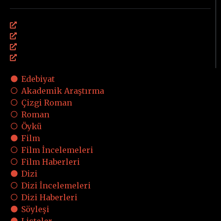
Söyleşi
Listeler
Gizem Çöz
Podcast
SOSYAL MEDYA
E-BÜLTEN
Polisiyenin Merkez Üssü
Bültenimize abone olun
Email Address