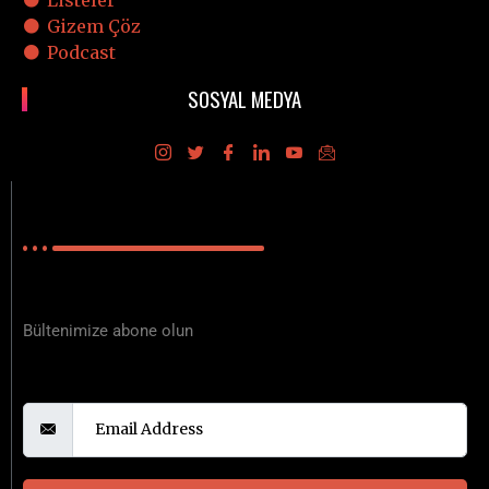
ABONE OL
Üyelik Sözleşmesi
,
Gizlilik ve Güvenlik Politikası
bilgilerini
okudum, kabul ediyorum.
Copyright © 2020
221B Dergi bir
Mylos Yayın