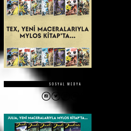
SOSYAL MEDYA
Facebook
Twitter
Instagram
YouTube
Email