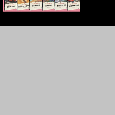
221B dergi, “polisiye kültürü” dergisi olarak konumlanıyor. Polisiye
kültürüne dair yerli ve yabancı her şey 221B’nin ilgi ve içerik
alanına giriyor. Polisiye kitap, dizi, film incelemeleri, özel
röportajlar, satır aralarında veya tozlu raflarda kalmış bilgi ve
belgeler, öyküler 221B’de bulabileceğiniz içerikler…
Caferağa Mah. Dr. Şakir Paşa Sok. No3/A Kadıköy
İstanbul
+90 543 345 46 00
bilgi@221bdergi.com