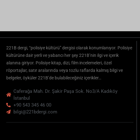
Site Haritası
Aydınlatma Metni
Üyelik Sözleşmesi
Çerez Politikası
Edebiyat
Akademik Araştırma
Çizgi Roman
Roman
Öykü
Film
Film İncelemeleri
Film Haberleri
Dizi
Dizi İncelemeleri
Dizi Haberleri