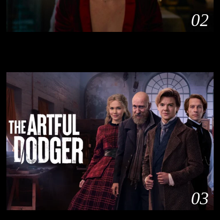
02
HBO’dan Yeni Mini Dizi: Louise Woodward Davası
Ekrana Uyarlanıyor
03