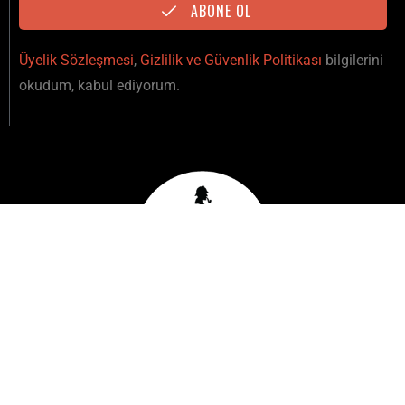
Grubu
markasıdır. Tüm Hakları Saklıdır.
Designed & Developed by
Hip Medya
YUKARI
IŞINLAN