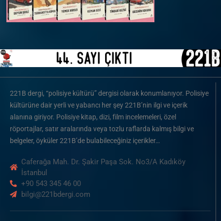
221B dergi, “polisiye kültürü” dergisi olarak konumlanıyor. Polisiye
kültürüne dair yerli ve yabancı her şey 221B’nin ilgi ve içerik
alanına giriyor. Polisiye kitap, dizi, film incelemeleri, özel
röportajlar, satır aralarında veya tozlu raflarda kalmış bilgi ve
belgeler, öyküler 221B’de bulabileceğiniz içerikler…
Caferağa Mah. Dr. Şakir Paşa Sok. No3/A Kadıköy
İstanbul
+90 543 345 46 00
bilgi@221bdergi.com