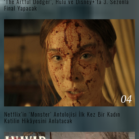
‘The Artful Dodger’, Hulu ve Disney+’ta 3. Sezonla
Final Yapacak
04
Netflix’in ‘Monster’ Antolojisi İlk Kez Bir Kadın
Katilin Hikâyesini Anlatacak