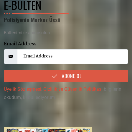
E-BÜLTEN
Polisiyenin Merkez Üssü
Bültenimize abone olun
Email Address
ABONE OL
Üyelik Sözleşmesi
,
Gizlilik ve Güvenlik Politikası
bilgilerini
okudum, kabul ediyorum.