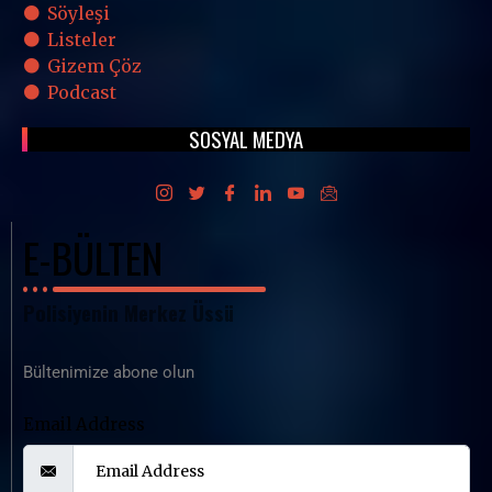
Söyleşi
Listeler
Gizem Çöz
Podcast
SOSYAL MEDYA
E-BÜLTEN
Polisiyenin Merkez Üssü
Bültenimize abone olun
Email Address