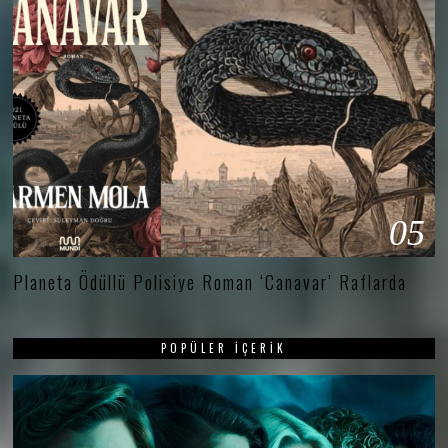
05
Planeta Ödüllü Polisiye Roman ‘Canavar’ Raflarda
POPÜLER İÇERIK