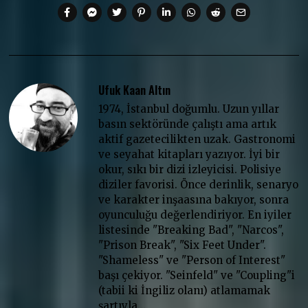
Ufuk Kaan Altın
1974, İstanbul doğumlu. Uzun yıllar
basın sektöründe çalıştı ama artık
aktif gazetecilikten uzak. Gastronomi
ve seyahat kitapları yazıyor. İyi bir
okur, sıkı bir dizi izleyicisi. Polisiye
diziler favorisi. Önce derinlik, senaryo
ve karakter inşaasına bakıyor, sonra
oyunculuğu değerlendiriyor. En iyiler
listesinde "Breaking Bad", "Narcos",
"Prison Break", "Six Feet Under".
"Shameless" ve "Person of Interest"
başı çekiyor. "Seinfeld" ve "Coupling"i
(tabii ki İngiliz olanı) atlamamak
şartıyla…