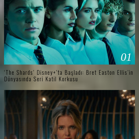
01
‘The Shards’ Disney+’ta Başladı: Bret Easton Ellis’in
Dünyasında Seri Katil Korkusu