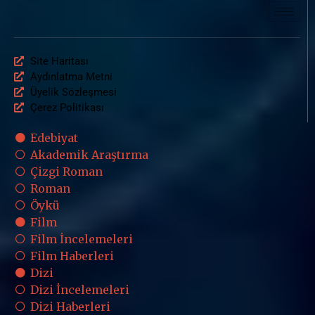
Site Haritası
Aydınlatma Metni
Üyelik Sözleşmesi
Çerez Politikası
Edebiyat
Akademik Araştırma
Çizgi Roman
Roman
Öykü
Film
Film İncelemeleri
Film Haberleri
Dizi
Dizi İncelemeleri
Dizi Haberleri