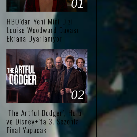
01
HBO’dan Yeni Mini Dizi:
Louise Woodward Davası
Ekrana Uyarlanıyor
02
‘The Artful Dodger’, Hulu
ve Disney+’ta 3. Sezonla
Final Yapacak