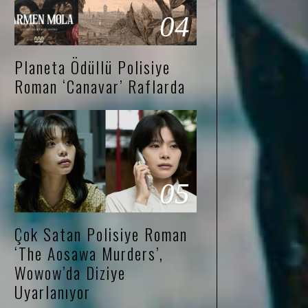
04
Planeta Ödüllü Polisiye
Roman ‘Canavar’ Raflarda
05
Çok Satan Polisiye Roman
‘The Aosawa Murders’,
Wowow’da Diziye
Uyarlanıyor