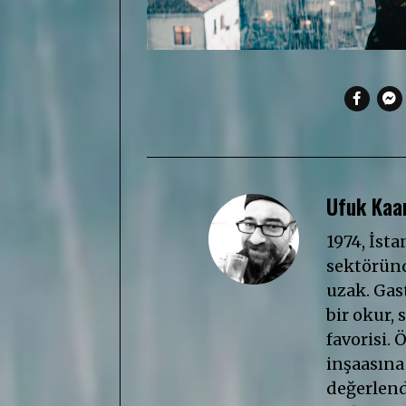
Ufuk Kaan
1974, İst
sektöründ
uzak. Gast
bir okur, s
favorisi. 
inşaasına
değerlendi