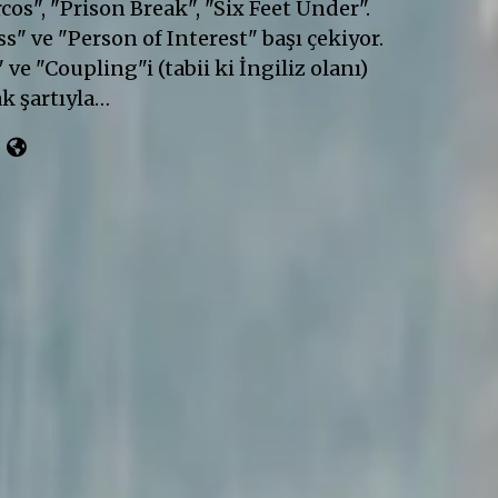
cos", "Prison Break", "Six Feet Under".
" ve "Person of Interest" başı çekiyor.
 ve "Coupling"i (tabii ki İngiliz olanı)
k şartıyla…