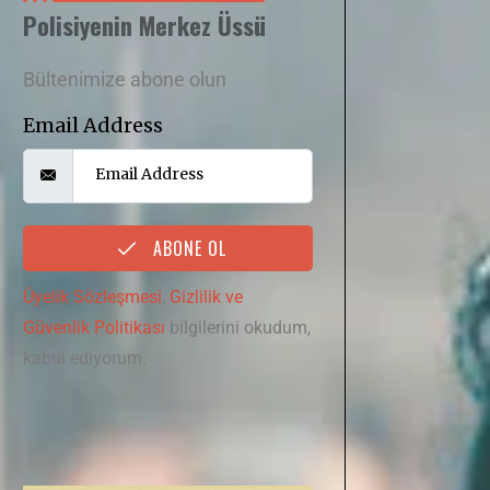
Polisiyenin Merkez Üssü
Bültenimize abone olun
Email Address
ABONE OL
Üyelik Sözleşmesi
,
Gizlilik ve
Güvenlik Politikası
bilgilerini okudum,
kabul ediyorum.