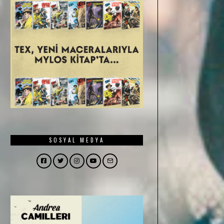
SOSYAL MEDYA
Facebook
Twitter
Instagram
YouTube
Email