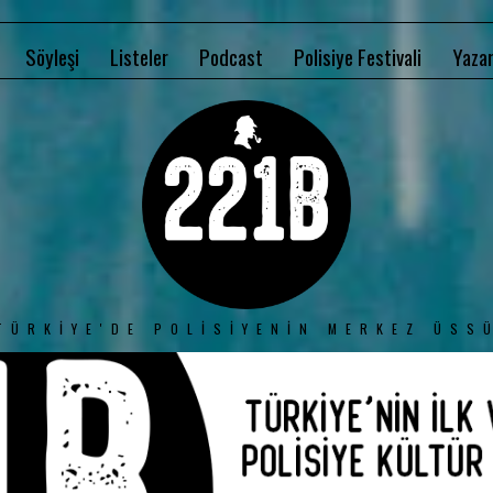
Söyleşi
Listeler
Podcast
Polisiye Festivali
Yazar
TÜRKIYE'DE POLISIYENIN MERKEZ ÜSS