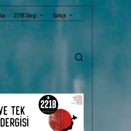
lar
221B Dergi
Türkçe
Ü