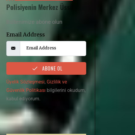
Polisiyenin Merkez Üssü
Bültenimize abone olun
Email Address
ABONE OL
Üyelik Sözleşmesi
,
Gizlilik ve
Güvenlik Politikası
bilgilerini okudum,
kabul ediyorum.