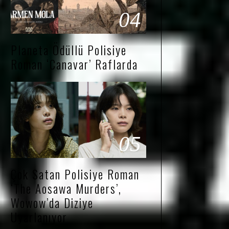
04
Planeta Ödüllü Polisiye
Roman ‘Canavar’ Raflarda
05
Çok Satan Polisiye Roman
‘The Aosawa Murders’,
Wowow’da Diziye
Uyarlanıyor