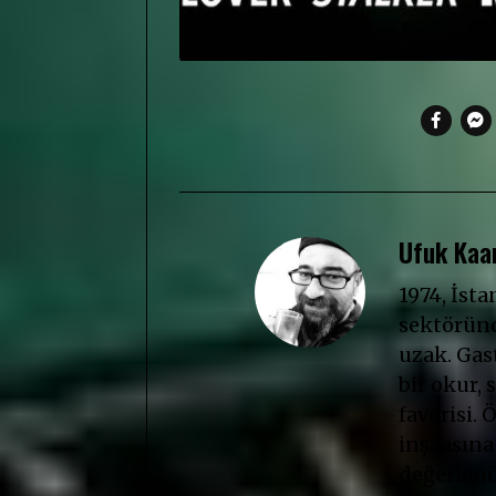
Ufuk Kaan
1974, İst
sektöründ
uzak. Gast
bir okur, s
favorisi. 
inşaasına
değerlendi