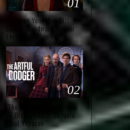
01
HBO’dan Yeni Mini Dizi:
Louise Woodward Davası
Ekrana Uyarlanıyor
02
‘The Artful Dodger’, Hulu
ve Disney+’ta 3. Sezonla
Final Yapacak