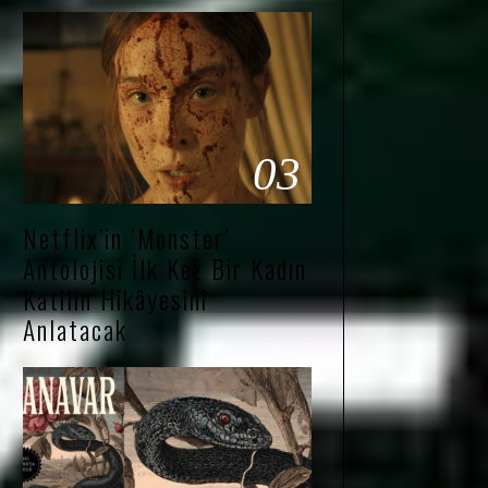
03
Netflix’in ‘Monster’
Antolojisi İlk Kez Bir Kadın
Katilin Hikâyesini
Anlatacak