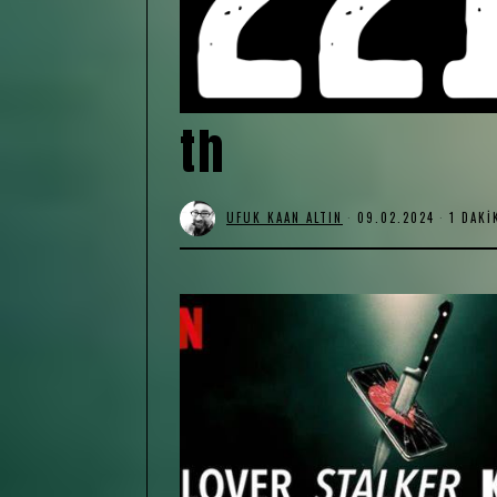
th
UFUK KAAN ALTIN
09.02.2024
1 DAKI