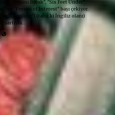
cos", "Prison Break", "Six Feet Under".
" ve "Person of Interest" başı çekiyor.
 ve "Coupling"i (tabii ki İngiliz olanı)
k şartıyla…