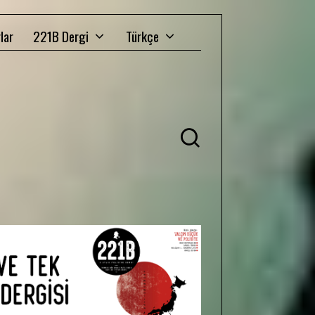
lar
221B Dergi
Türkçe
Ü