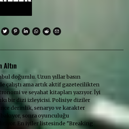
 Altın
anbul doğumlu. Uzun yıllar basın
e çalıştı ama artık aktif gazetecilikten
ronomi ve seyahat kitapları yazıyor. İyi
ıkı bir dizi izleyicisi. Polisiye diziler
Önce derinlik, senaryo ve karakter
 bakıyor, sonra oyunculuğu
riyor. En iyiler listesinde "Breaking