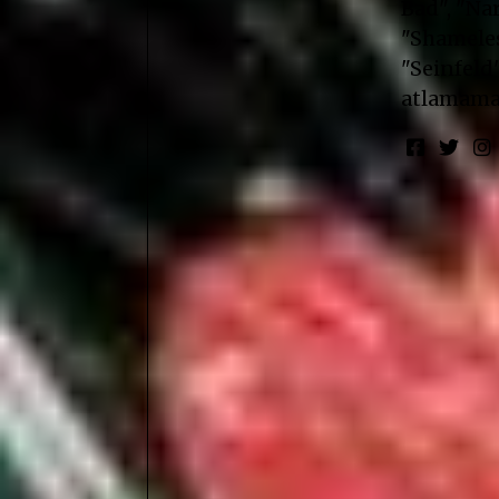
Bad", "Nar
"Shameless
"Seinfeld"
atlamama