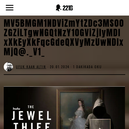
MV5BMGM1NDViZmYtZDc3MS00
ZGZiLTgwNGQtNzY1OGViZjIyMDI
xXkEyXkFqcGdeQXVyMzUwNDIx
MjQ@._V1_
UFUK KAAN ALTIN
20.01.2024
1 DAKIKADA OKU