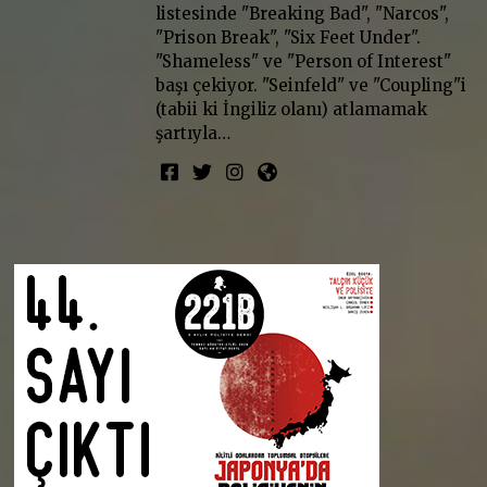
listesinde "Breaking Bad", "Narcos",
"Prison Break", "Six Feet Under".
"Shameless" ve "Person of Interest"
başı çekiyor. "Seinfeld" ve "Coupling"i
(tabii ki İngiliz olanı) atlamamak
şartıyla…