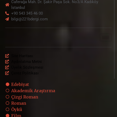
Caferağa Mah. Dr. Şakir Paşa Sok. No3/A Kadıköy
İstanbul
+90 543 345 46 00
bilgi@221bdergi.com
Site Haritası
Aydınlatma Metni
Üyelik Sözleşmesi
Çerez Politikası
Edebiyat
Akademik Araştırma
Çizgi Roman
Roman
Öykü
Film