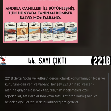
221B dergi, “polisiye kültürü” dergisi olarak konumlanıyor. Polisiye
kültürüne dair yerli ve yabancı her şey 221B’nin ilgi ve içerik
alanına giriyor. Polisiye kitap, dizi, film incelemeleri, özel
röportajlar, satır aralarında veya tozlu raflarda kalmış bilgi ve
belgeler, öyküler 221B’de bulabileceğiniz içerikler…