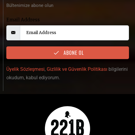
Bültenimize abone olun
Email Address
ABONE OL
Üyelik Sözleşmesi
,
Gizlilik ve Güvenlik Politikası
bilgilerini
okudum, kabul ediyorum.