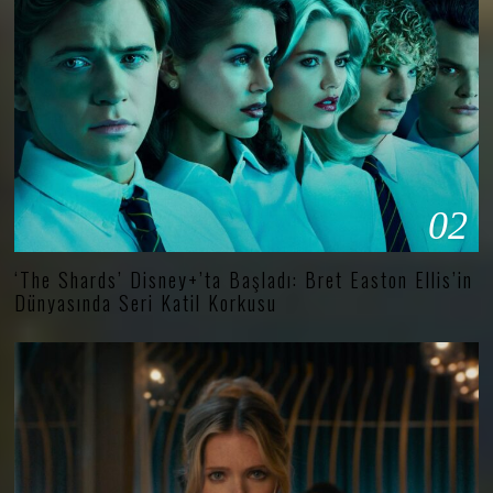
02
‘The Shards’ Disney+’ta Başladı: Bret Easton Ellis’in
Dünyasında Seri Katil Korkusu