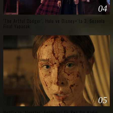
04
‘The Artful Dodger’, Hulu ve Disney+’ta 3. Sezonla
Final Yapacak
05
Netflix’in ‘Monster’ Antolojisi İlk Kez Bir Kadın