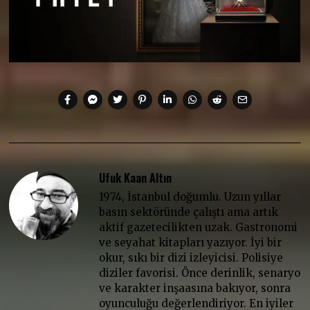
Ufuk Kaan Altın
1974, İstanbul doğumlu. Uzun yıllar
basın sektöründe çalıştı ama artık
aktif gazetecilikten uzak. Gastronomi
ve seyahat kitapları yazıyor. İyi bir
okur, sıkı bir dizi izleyicisi. Polisiye
diziler favorisi. Önce derinlik, senaryo
ve karakter inşaasına bakıyor, sonra
oyunculuğu değerlendiriyor. En iyiler