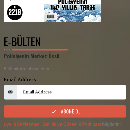
E-BÜLTEN
Polisiyenin Merkez Üssü
Bültenimize abone olun
Email Address
ABONE OL
Üyelik Sözleşmesi
,
Gizlilik ve Güvenlik Politikası
bilgilerini