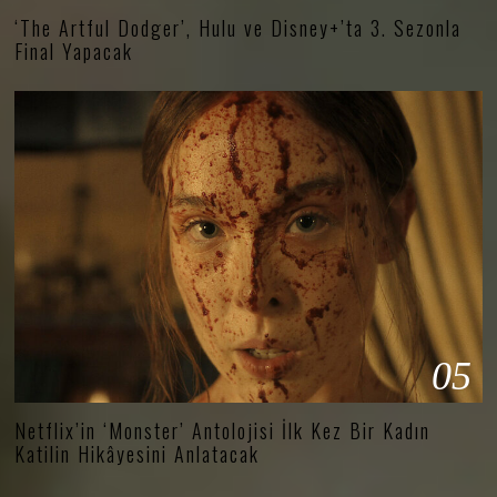
‘The Artful Dodger’, Hulu ve Disney+’ta 3. Sezonla
Final Yapacak
05
Netflix’in ‘Monster’ Antolojisi İlk Kez Bir Kadın
Katilin Hikâyesini Anlatacak