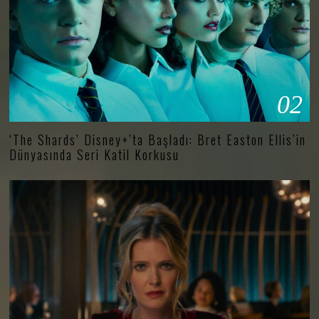
02
‘The Shards’ Disney+’ta Başladı: Bret Easton Ellis’in
Dünyasında Seri Katil Korkusu